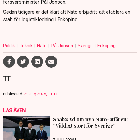
försvarsminister Pål Jonson.
Sedan tidigare är det klart att Nato erbjudits att etablera en
stab för logistikledning i Enköping.
Politik
Teknik
Nato
Pål Jonson
Sverige
Enköping
TT
Publicerad:
29 aug 2025, 11:11
LÄS ÄVEN
Saab:s vd om nya Nato-affären:
”Väldigt stort för Sverige”
7 JULI 2026 |