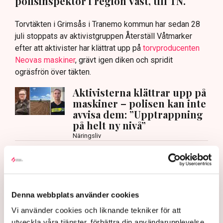
polisinspektör i region Väst, till TN.
Torvtäkten i Grimsås i Tranemo kommun har sedan 28
juli stoppats av aktivistgruppen Återställ Våtmarker
efter att aktivister har klättrat upp på
torvproducenten
Neovas maskiner
, grävt igen diken och spridit
ogräsfrön över täkten.
Aktivisterna klättrar upp på
maskiner – polisen kan inte
avvisa dem: ”Upptrappning
på helt ny nivå”
Näringsliv
AI-sammanfattning
Torvtäkten i Grimsås har stoppats av aktivister
sedan 28 juli.
Denna webbplats använder cookies
Polisen kritiseras för bristande agerande vid
Vi använder cookies och liknande tekniker för att
aktionerna.
utveckla våra tjänster, förbättra din användarupplevelse