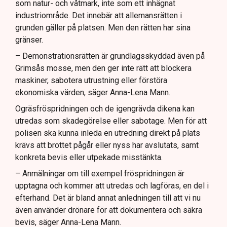
som natur- och våtmark, inte som ett inhägnat
industriområde. Det innebär att allemansrätten i
grunden gäller på platsen. Men den rätten har sina
gränser.
– Demonstrationsrätten är grundlagsskyddad även på
Grimsås mosse, men den ger inte rätt att blockera
maskiner, sabotera utrustning eller förstöra
ekonomiska värden, säger Anna-Lena Mann.
Ogräsfröspridningen och de igengrävda dikena kan
utredas som skadegörelse eller sabotage. Men för att
polisen ska kunna inleda en utredning direkt på plats
krävs att brottet pågår eller nyss har avslutats, samt
konkreta bevis eller utpekade misstänkta.
– Anmälningar om till exempel fröspridningen är
upptagna och kommer att utredas och lagföras, en del i
efterhand. Det är bland annat anledningen till att vi nu
även använder drönare för att dokumentera och säkra
bevis, säger Anna-Lena Mann.