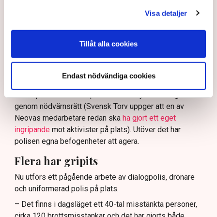
tillståndsgiven verksamhet, och om inte polisen borde
Visa detaljer
ha en tydligare skyldighet att skydda privat egendom
och näringsverksamhet mot den typen av störningar.
Tillåt alla cookies
Nu svarar polisen på kritiken.
Enligt Anna-Lena Mann, polisinspektör vid
kommunikationsavdelningen i region Väst, har
Endast nödvändiga cookies
verksamhetsutövaren, eller dennes ordningsvakter, rätt
att be personer lämna platsen och skydda sin egendom
genom nödvärnsrätt (Svensk Torv uppger att en av
Neovas medarbetare redan ska
ha gjort ett eget
ingripande
mot aktivister på plats). Utöver det har
polisen egna befogenheter att agera.
Flera har gripits
Nu utförs ett pågående arbete av dialogpolis, drönare
och uniformerad polis på plats.
– Det finns i dagsläget ett 40-tal misstänkta personer,
cirka 120 brottsmisstankar och det har gjorts både