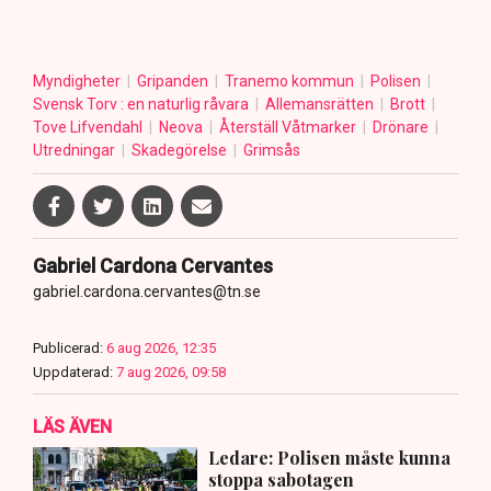
Myndigheter
Gripanden
Tranemo kommun
Polisen
Svensk Torv : en naturlig råvara
Allemansrätten
Brott
Tove Lifvendahl
Neova
Återställ Våtmarker
Drönare
Utredningar
Skadegörelse
Grimsås
Gabriel Cardona Cervantes
gabriel.cardona.cervantes@tn.se
Publicerad:
6 aug 2026, 12:35
Uppdaterad:
7 aug 2026, 09:58
LÄS ÄVEN
Ledare: Polisen måste kunna
stoppa sabotagen