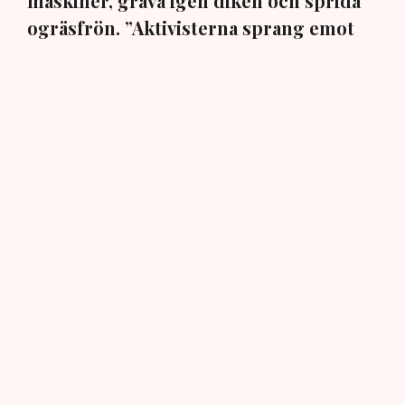
maskiner, gräva igen diken och sprida
ogräsfrön. ”Aktivisterna sprang emot
oss”, säger Mats Henriksson,
tillståndsansvarig på Neova, till TN. Nu
varnar branschen för skador på
uppemot 100 miljoner kronor.
Brytningen av torvtäkten i Grimsås lamslås av
aktivistgruppen Återställ Våtmarker. Mats Henriksson,
tillståndsansvarig på Neova, som befinner sig på plats,
beskriver hur ett 40-tal personer spred ut sig över den
tillståndsgivna verksamhetsytan förra veckan och
stoppade all pågående verksamhet.
AI-sammanfattning
Aktivistgruppen Återställ Våtmarker har stoppat
torvbrytningen i Grimsås.