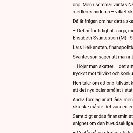
bnp. Men i sommar väntas Nat
medlemsländerna – vilket skul
Då är frågan om hur detta ska
– Det är för tidigt att säga, 
Elisabeth Svantesson (M) i 
Lars Heikensten, finanspoliti
Svantesson säger att man int
– Höjer man skatter … det sitt
trycket mot tillväxt och konku
Hon talar om att bnp-tillväxt 
att det nya balansmålet i sta
Andra förslag är att låna, me
ska ske måste det vara en e
Samtidigt andas finansminister
enighet om den huvudsakliga 
– Vi står på en otroligt stark 