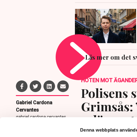
Läs mer om det s
HOTEN MOT ÄGANDE
Polisens s
Grimsås: 
Gabriel Cardona
Cervantes
avlägsnat
gabriel.cardona.cervantes
@tn.se
Denna webbplats använde
Publicerad:
6 aug 2026, 12:35