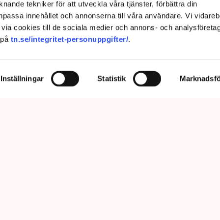
nande tekniker för att utveckla våra tjänster, förbättra din
passa innehållet och annonserna till våra användare. Vi vidareb
via cookies till de sociala medier och annons- och analysföreta
 på
tn.se/integritet-personuppgifter/
.
Inställningar
Statistik
Marknadsfö
prätthålla allmän ordning och säkerhet, vilket inkluderar att ingripa
m olaga intrång, förklarar Anna-Lena Mann, polisinspektör vid
region Väst. Bild: Privat, Mostphotos
sar kritiken om brist på agerande mot