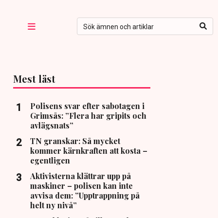
Mest läst
Polisens svar efter sabotagen i
Grimsås: ”Flera har gripits och
avlägsnats”
TN granskar: Så mycket
kommer kärnkraften att kosta –
egentligen
Aktivisterna klättrar upp på
maskiner – polisen kan inte
avvisa dem: ”Upptrappning på
helt ny nivå”