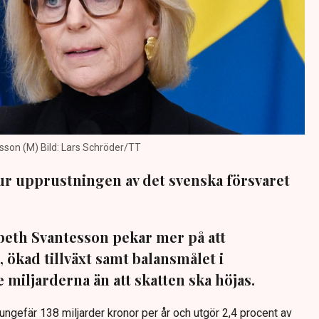
sson (M) Bild: Lars Schröder/TT
ur upprustningen av det svenska försvaret
beth Svantesson pekar mer på att
, ökad tillväxt samt balansmålet i
miljarderna än att skatten ska höjas.
ngefär 138 miljarder kronor per år och utgör 2,4 procent av