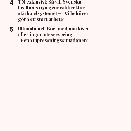
TN exklusivt: Så vill Svenska
kraftnäts nya generaldirektör
stärka elsystemet – ”Vi behöver
göra ett stort arbete”
Ultimatumet: Bort med markisen
eller ingen uteservering –
”Rena utpressningssituationen”