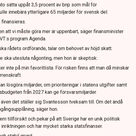
o sätta uppåt 3,5 procent av bnp som mål för
le innebära ytterligare 65 miljarder för svensk del.
 finansieras.
men att vi måste göra mer är uppenbart, säger finansminister
SVT:s program Agenda.
ska rådets ordförande, talar om behovet av höjd skatt.
e ska utesluta någonting, men hon är skeptisk:
er inte på min favoritlista. För risken finns att man då minskar
rrenskraft.
kan lösgöra miljarder, om prioriteringar i statens utgifter samt
tsbudgeten från 2027 kan ge försvarsmiljarder.
n även det ställer sig Svantesson tveksam till. Om det ändå
ngångsupplåning, säger hon.
n tillförsikt och pekar på att Sverige har en unik politisk
inriktningen och har mycket starka statsfinanser.
och stabil grund.