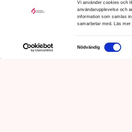
Vi använder cookies och lik
Uppdaterad:
7 aug 2026,
09:58
användarupplevelse och an
information som samlas in 
samarbetar med. Läs mer
Samtyckesval
Nödvändig
Det är polisens uppgift att up
mot pågående brottslighet so
kommunikationsavdelningen i 
Polisen tillbakavi