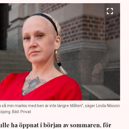
nu så min markis med ben är inte längre tillåten”, säger Linda Nilsson
öping. Bild: Privat
lle ha öppnat i början av sommaren, för