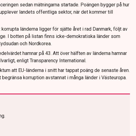
aceringen sedan mätningarna startade. Poängen bygger på hur
pplever landets offentliga sektor, när det kommer till
korrupta länderna ligger för sjätte året i rad Danmark, följt av
ge. I botten på listan finns icke-demokratiska länder som
 Sydsudan och Nordkorea.
medelvärdet hamnar på 43. Att över hälften av länderna hamnar
varligt, enligt Transparency International.
aktum att EU-länderna i snitt har tappat poäng de senaste åren.
att begränsa korruption avstannat i många länder i Västeuropa.
ng.