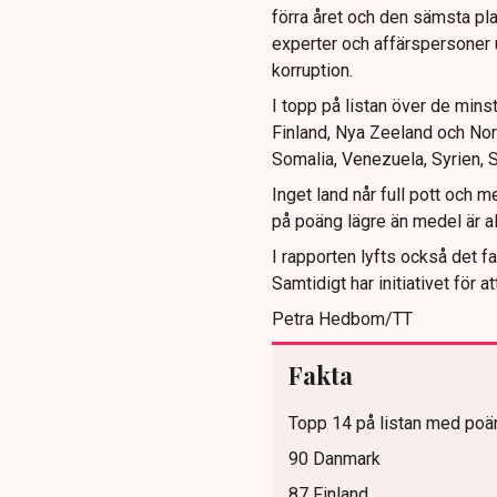
förra året och den sämsta pl
experter och affärspersoner u
korruption.
I topp på listan över de minst 
Finland, Nya Zeeland och Nor
Somalia, Venezuela, Syrien,
Inget land når full pott och 
på poäng lägre än medel är all
I rapporten lyfts också det f
Samtidigt har initiativet för 
Petra Hedbom/TT
Fakta
Topp 14 på listan med poä
90 Danmark
87 Finland