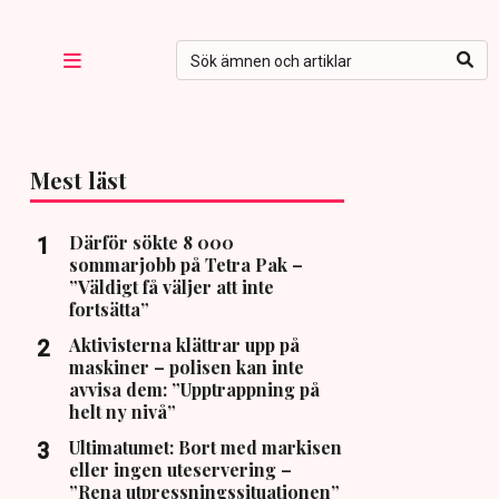
Mest läst
Därför sökte 8 000
sommarjobb på Tetra Pak –
”Väldigt få väljer att inte
fortsätta”
Aktivisterna klättrar upp på
maskiner – polisen kan inte
avvisa dem: ”Upptrappning på
helt ny nivå”
Ultimatumet: Bort med markisen
eller ingen uteservering –
”Rena utpressningssituationen”