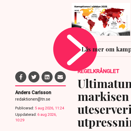
Läs mer om kamp
REGELKRÅNGLET
Ultimatum
markisen 
Anders Carlsson
redaktionen@tn.se
uteserver
Publicerad:
5 aug 2026, 11:24
Uppdaterad:
6 aug 2026,
utpressni
10:29