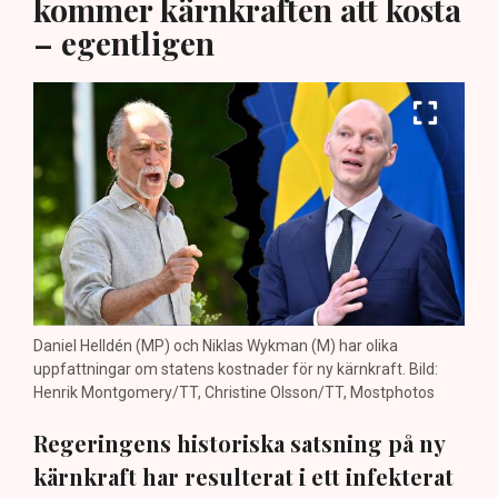
kommer kärnkraften att kosta
– egentligen
Daniel Helldén (MP) och Niklas Wykman (M) har olika
uppfattningar om statens kostnader för ny kärnkraft. Bild:
Henrik Montgomery/TT, Christine Olsson/TT, Mostphotos
Regeringens historiska satsning på ny
kärnkraft har resulterat i ett infekterat