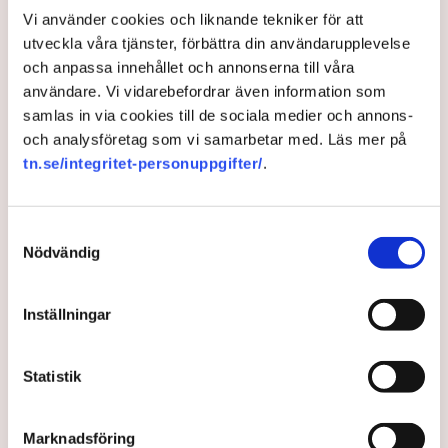
majblomman får behålla tio procent i provision.
Vi använder cookies och liknande tekniker för att
Men försäljningsprovisionen gick inte att betala ut. Murhaf
utveckla våra tjänster, förbättra din användarupplevelse
Hamid är asylsökande och saknar ett svenskt personnummer.
och anpassa innehållet och annonserna till våra
Därför var det svårt för honom att få ett bankkonto.
användare. Vi vidarebefordrar även information som
Men i måndags fick han ett svenskt bankkonto, berättar
samlas in via cookies till de sociala medier och annons-
Murhaf Hamids juridiska ombud för tidningen. Banken kunde
och analysföretag som vi samarbetar med. Läs mer på
säkerställa pojkens identitet eftersom han varit så omskriven
tn.se/integritet-personuppgifter/
.
i medierna.
Samtyckesval
Nödvändig
Bankkonto
Inställningar
TT
Statistik
Publicerad:
6 jul 2023, 13:45
Marknadsföring
Uppdaterad:
10 jul 2023, 08:42