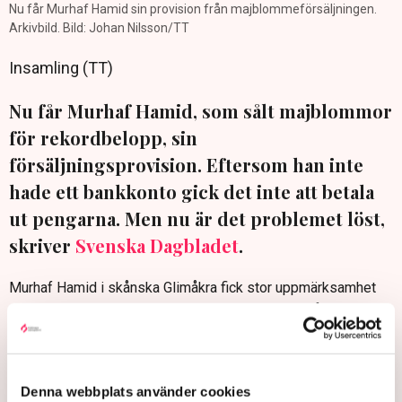
Nu får Murhaf Hamid sin provision från majblommeförsäljningen.
Arkivbild. Bild: Johan Nilsson/TT
Insamling (TT)
Nu får Murhaf Hamid, som sålt majblommor
för rekordbelopp, sin
försäljningsprovision. Eftersom han inte
hade ett bankkonto gick det inte att betala
ut pengarna. Men nu är det problemet löst,
skriver
Svenska Dagbladet
.
Murhaf Hamid i skånska Glimåkra fick stor uppmärksamhet
sedan ett inlägg om hur han blivit bemött när han försökte
sälja majblommor på offentliga platser blev viralt.
Hans försäljning sköt i höjden och till slut hade han sålt
majblommor för drygt fem miljoner kronor. Försäljare av
Denna webbplats använder cookies