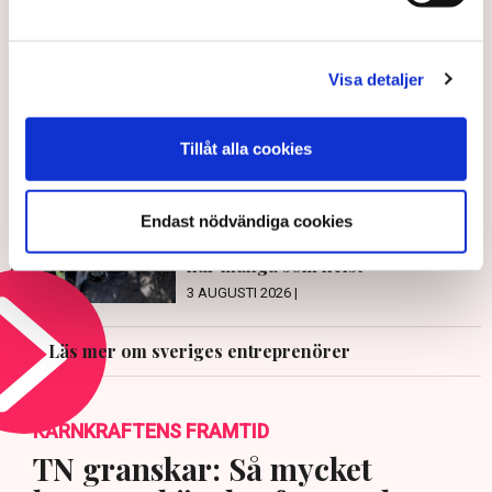
LÄS ÄVEN
Visa detaljer
Elliott fick inget vanligt
sommarjobb – slipade fram vass
affärsidé
Tillåt alla cookies
5 AUGUSTI 2026 |
Företagets bufflar räddar
Endast nödvändiga cookies
våtmarknader – ”Skulle kunna ha
hur många som helst”
3 AUGUSTI 2026 |
Läs mer om sveriges entreprenörer
KÄRNKRAFTENS FRAMTID
TN granskar: Så mycket