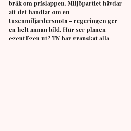
bråk om prislappen. Miljöpartiet hävdar
att det handlar om en
tusenmiljardersnota – regeringen ger
en helt annan bild. Hur ser planen
egentligen ut? TN har granskat alla
siffror.
Att det råder politisk oenighet om behovet av ny
kärnkraft i Sverige har förmodligen inte undgått någon.
Men i takt med att arbetet med att etablera ny kärnkraft
fortskridit de senaste åren, har det också blivit allt
tydligare att det finns olika uppfattningar om hur
projektets prislapp ser ut.
Vid flera tillfällen har beloppet ”tusen miljarder” nämnts
för att ge en bild av den samlade kostnaden. Siffran
dök exempelvis upp i samband med rapporteringen om
en
kärnkraftsomröstning i Karlshamn
och i årets tal i