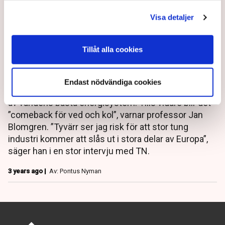
Visa detaljer
Professor: Så förstörde vi
Tillåt alla cookies
världens bästa energisystem
Endast nödvändiga cookies
Decennier av dåliga politiska beslut har förstört ett
av världens bästa energisystem. Tills vidare blir det
”comeback för ved och kol”, varnar professor Jan
Blomgren. ”Tyvärr ser jag risk för att stor tung
industri kommer att slås ut i stora delar av Europa”,
säger han i en stor intervju med TN.
3 years ago |
Av: Pontus Nyman