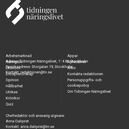
Arbetsmarknad
Appar
Adress: Tidningen Näringslivet, 114 82 Stockholm
Näringsliv
Nyhetsbrev
Besöksadress: Storgatan 19, Stockholm
Ekonomi
Arkiv
Kontakt: redaktionen@tn.se
Entreprenörskap
Kontakta redaktionen
Opinion
Personuppgifts- och
cookiepolicy
Hållbarhet
Om Tidningen Näringslivet
Utrikes
Krönikor
Quiz
Chefredaktör och ansvarig utgivare:
Anna Dalqvist
Kontakt: anna.dalqvist@tn.se