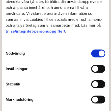
utveckla våra tjänster, förbättra din användarupplevelse
och anpassa innehållet och annonserna till våra
användare. Vi vidarebefordrar även information som
samlas in via cookies till de sociala medier och annons-
Jämnt i valet i USA –
och analysföretag som vi samarbetar med. Läs mer på
tn.se/integritet-personuppgifter/
.
maktbalansen oklar
Rösterna räknas för fullt i USA, där de flesta
Samtyckesval
vallokalerna har hunnit stänga.
Nödvändig
3 years ago |
Av: TT
Inställningar
Statistik
Marknadsföring