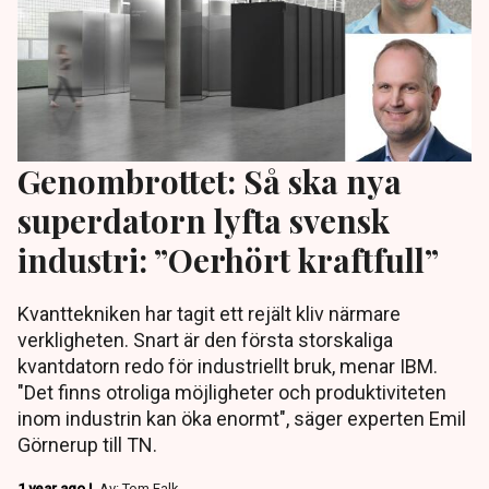
Genombrottet: Så ska nya
superdatorn lyfta svensk
industri: ”Oerhört kraftfull”
Kvanttekniken har tagit ett rejält kliv närmare
verkligheten. Snart är den första storskaliga
kvantdatorn redo för industriellt bruk, menar IBM.
"Det finns otroliga möjligheter och produktiviteten
inom industrin kan öka enormt", säger experten Emil
Görnerup till TN.
1 year ago |
Av: Tom Falk