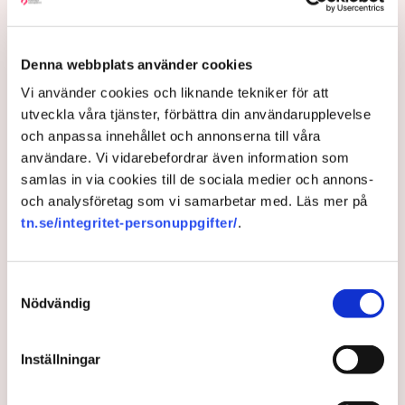
Uppfinnaren Håkan Lans:
Denna webbplats använder cookies
Meningslöst att söka patent i
Vi använder cookies och liknande tekniker för att
utveckla våra tjänster, förbättra din användarupplevelse
Sverige – ”Tragiskt”
och anpassa innehållet och annonserna till våra
användare. Vi vidarebefordrar även information som
Svenska företagare och uppfinnare är rättslösa när
samlas in via cookies till de sociala medier och annons-
deras innovationer kopieras, stjäls eller missbrukas.
och analysföretag som vi samarbetar med. Läs mer på
Patentsystemet är en skamfläck, menar experter.
tn.se/integritet-personuppgifter/
.
”Utan finansiär är det omöjligt att försvara ett
värdefullt patent”, säger uppfinnaren Håkan Lans till
TN.
Samtyckesval
Nödvändig
2 years ago |
Av: Frida Nygren
Inställningar