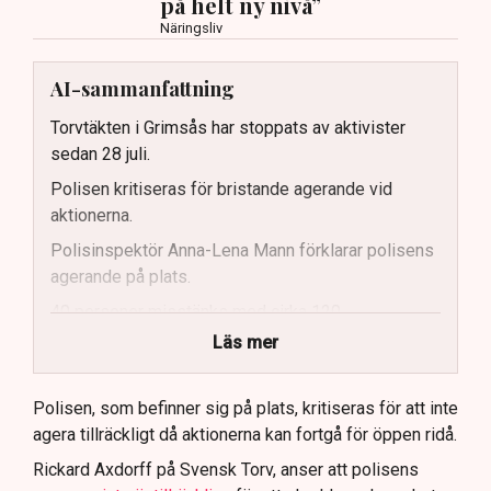
på helt ny nivå”
Näringsliv
AI-sammanfattning
Torvtäkten i Grimsås har stoppats av aktivister
sedan 28 juli.
Polisen kritiseras för bristande agerande vid
aktionerna.
Polisinspektör Anna-Lena Mann förklarar polisens
agerande på plats.
40 personer misstänks med cirka 120
brottsmisstankar kopplade.
Läs mer
Polisen använder drönare och uniformerad polis
för att dokumentera bevis.
Polisen, som befinner sig på plats, kritiseras för att inte
agera tillräckligt då aktionerna kan fortgå för öppen ridå.
Samtidigt är polisarbetet komplext när det gäller
att navigera juridiska rättigheter och gränser.
Rickard Axdorff på Svensk Torv, anser att polisens