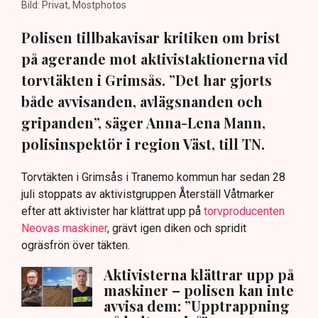
Bild: Privat, Mostphotos
Polisen tillbakavisar kritiken om brist
på agerande mot aktivistaktionerna vid
torvtäkten i Grimsås. ”Det har gjorts
både avvisanden, avlägsnanden och
gripanden”, säger Anna-Lena Mann,
polisinspektör i region Väst, till TN.
Torvtäkten i Grimsås i Tranemo kommun har sedan 28
juli stoppats av aktivistgruppen Återställ Våtmarker
efter att aktivister har klättrat upp på
torvproducenten
Neovas maskiner
, grävt igen diken och spridit
ogräsfrön över täkten.
Aktivisterna klättrar upp på
maskiner – polisen kan inte
avvisa dem: ”Upptrappning