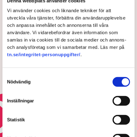
Denna webbplats använder cookies
Vi använder cookies och liknande tekniker för att
Publicerad:
27 jan 2026, 17:00
utveckla våra tjänster, förbättra din användarupplevelse
Uppdaterad:
10 mar 2026, 09:30
och anpassa innehållet och annonserna till våra
användare. Vi vidarebefordrar även information som
LÄS ÄVEN
samlas in via cookies till de sociala medier och annons-
Dyrare viner efter sommarens
bränder – brist hotar
och analysföretag som vi samarbetar med. Läs mer på
tn.se/integritet-personuppgifter/
.
29 JULI 2026 |
Samtyckesval
Vinodlare ser livsverk gå upp i rök:
Nödvändig
”Hemskt”
29 JULI 2026 |
Inställningar
Läs mer om klimatomställningen
Statistik