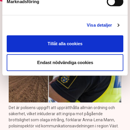
HOTEN MOT ÄGANDERÄTTEN
Marknadsföring
Polisens svar efter sabotagen i
Grimsås: ”Flera har gripits
Visa detaljer
och avlägsnats”
Tillåt alla cookies
Endast nödvändiga cookies
Det är polisens uppgift att upprätthålla allmän ordning och
säkerhet, vilket inkluderar att ingripa mot pågående
brottslighet som olaga intrång, förklarar Anna-Lena Mann,
polisinspektör vid kommunikationsavdelningen i region Väst.