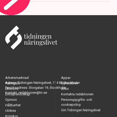
Arbetsmarknad
Appar
Adress: Tidningen Näringslivet, 114 82 Stockholm
Näringsliv
Nyhetsbrev
Besöksadress: Storgatan 19, Stockholm
Ekonomi
Arkiv
Kontakt: redaktionen@tn.se
Entreprenörskap
Kontakta redaktionen
Opinion
Personuppgifts- och
cookiepolicy
Hållbarhet
Om Tidningen Näringslivet
Utrikes
Krönikor