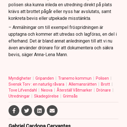
polisen ska kunna inleda en utredning direkt på plats
krävs att brottet pågår eller nyss har avslutats, samt
konkreta bevis eller utpekade misstänkta.
– Anmälningar om till exempel fröspridningen är
upptagna och kommer att utredas och lagföras, en del i
efterhand. Det är bland annat anledningen till att vi nu
även använder drönare för att dokumentera och säkra
bevis, säger Anna-Lena Mann.
Myndigheter
Gripanden
Tranemo kommun
Polisen
Svensk Torv : en naturlig råvara
Allemansrätten
Brott
Tove Lifvendahl
Neova
Återställ Våtmarker
Drönare
Utredningar
Skadegörelse
Grimsås
Gabriel Cardona Cervantes