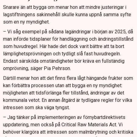
Snarare än att bygga om menar hon att mindre justeringar i
lagstiftningens sakinnehåll skulle kunna uppnå samma syfte
som en ny myndighet.
– Vi såg exempel på sådana lagändringar i början av 2025, då
man införde tidsplaner för handläggning och ändringstillstånd
som huvudregel. Här hade det dock varit bättre att ta bort
lämplighetsprövningen och tydligt slå fast huvudregeln.
Endast särskilda omständigheter bör kräva en fullständig
omprövning, säger Pia Pehrson.
Därtill menar hon att det finns flera lågt hängande frukter som
kan förbättra processen utan att bygga en ny myndighet:
möjligheten att tidsförlänga fler tillstånd, ändringar av det
kommunala vetot. En annan åtgärd är tydligare regler för vilka
intressen som ska väga tyngst.
– Jag tänker på implementeringen av förnybartdirektivets
uppdatering, men också på Critical Raw Materials Act. Vi
behöver klargöra att intressen som malmbrytning och kritiska