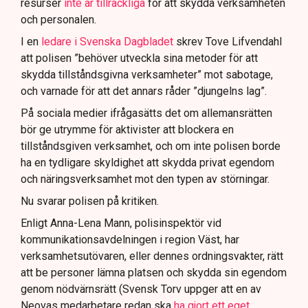
resurser
inte är tillräckliga
för att skydda verksamheten
och personalen.
I en
ledare i Svenska Dagbladet
skrev Tove Lifvendahl
att polisen ”behöver utveckla sina metoder för att
skydda tillståndsgivna verksamheter” mot sabotage,
och varnade för att det annars råder ”djungelns lag”.
På sociala medier ifrågasätts det om allemansrätten
bör ge utrymme för aktivister att blockera en
tillståndsgiven verksamhet, och om inte polisen borde
ha en tydligare skyldighet att skydda privat egendom
och näringsverksamhet mot den typen av störningar.
Nu svarar polisen på kritiken.
Enligt Anna-Lena Mann, polisinspektör vid
kommunikationsavdelningen i region Väst, har
verksamhetsutövaren, eller dennes ordningsvakter, rätt
att be personer lämna platsen och skydda sin egendom
genom nödvärnsrätt (Svensk Torv uppger att en av
Neovas medarbetare redan ska
ha gjort ett eget