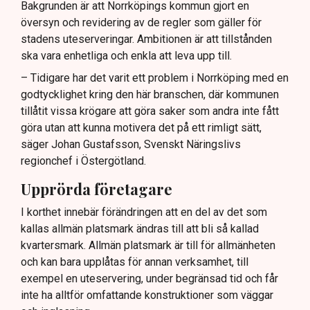
uteserveringar.
Bakgrunden är att Norrköpings kommun gjort en
översyn och revidering av de regler som gäller för
Lindas Kula ställer in uteserveringen för
stadens uteserveringar. Ambitionen är att tillstånden
sommaren.
ska vara enhetliga och enkla att leva upp till.
– Tidigare har det varit ett problem i Norrköping med en
godtycklighet kring den här branschen, där kommunen
tillåtit vissa krögare att göra saker som andra inte fått
göra utan att kunna motivera det på ett rimligt sätt,
säger Johan Gustafsson, Svenskt Näringslivs
regionchef i Östergötland.
Upprörda företagare
I korthet innebär förändringen att en del av det som
kallas allmän platsmark ändras till att bli så kallad
kvartersmark. Allmän platsmark är till för allmänheten
och kan bara upplåtas för annan verksamhet, till
exempel en uteservering, under begränsad tid och får
inte ha alltför omfattande konstruktioner som väggar