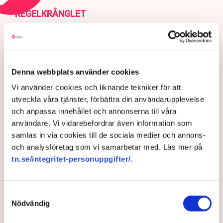
REGELKRÅNGLET
Ultimatumet: Bort med
markisen eller ingen
uteservering – ”Rena
utpressningssituationen”
Denna webbplats använder cookies
Vi använder cookies och liknande tekniker för att
utveckla våra tjänster, förbättra din användarupplevelse
och anpassa innehållet och annonserna till våra
användare. Vi vidarebefordrar även information som
samlas in via cookies till de sociala medier och annons-
och analysföretag som vi samarbetar med. Läs mer på
tn.se/integritet-personuppgifter/
.
Samtyckesval
Nödvändig
”Riktlinjerna gäller ju redan nu så min markis med ben är inte
längre tillåten”, säger Linda Nilsson som driver Lindas Kula i