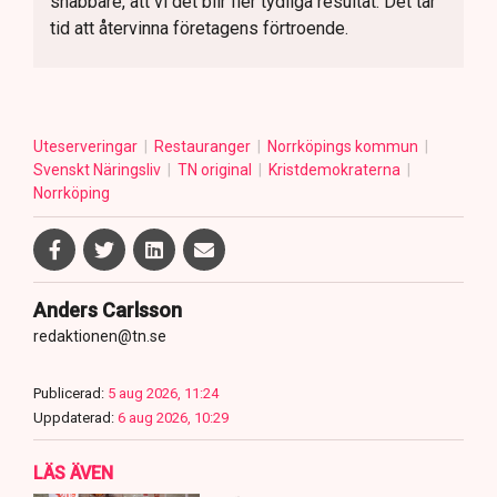
snabbare, att vi det blir fler tydliga resultat. Det tar
tid att återvinna företagens förtroende.
Uteserveringar
Restauranger
Norrköpings kommun
Svenskt Näringsliv
TN original
Kristdemokraterna
Norrköping
Anders Carlsson
redaktionen@tn.se
Publicerad:
5 aug 2026, 11:24
Uppdaterad:
6 aug 2026, 10:29
LÄS ÄVEN