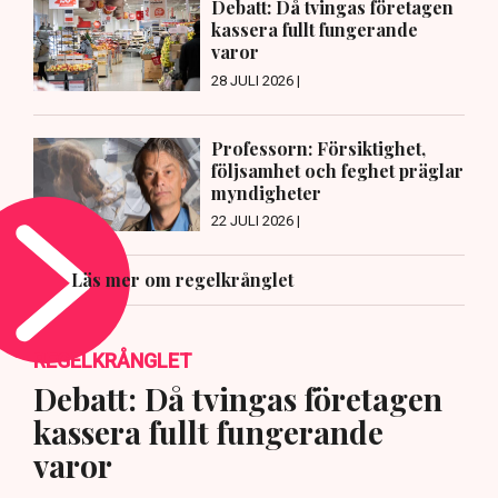
Debatt: Då tvingas företagen
kassera fullt fungerande
varor
28 JULI 2026 |
Professorn: Försiktighet,
följsamhet och feghet präglar
myndigheter
22 JULI 2026 |
Läs mer om regelkrånglet
REGELKRÅNGLET
Debatt: Då tvingas företagen
kassera fullt fungerande
varor