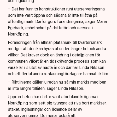
och inglasning.
– Det har funnits konstruktioner runt uteserveringarna
som inte varit öppna och sådana är inte tillåtna på
offentlig mark. Därför görs förändringarna, säger Maria
Egebäck, enhetschef på driftstöd och service i
Norrköping.
Förändringen från allmän platsmark till kvartersmark
medger att den kan hyras ut under längre tid och andra
villkor. Det kräver dock en ändring i detaljplanen för
kommunen vilket är en tidskrävande process som kan
vara klar i slutet av nästa år och där har Linda Nilsson
och ett flertal andra restaurangföretagare hamnat i kläm.
– Riktlinjerna gäller ju redan nu så min markis med ben
är inte längre tillåten, säger Linda Nilsson.
Upprördheten har därför varit stor bland krögarna i
Norrköping som sett sig tvungna att riva bort markiser,
staket, inglasningar och liknande delar av
uteserveringarna. De menar också att