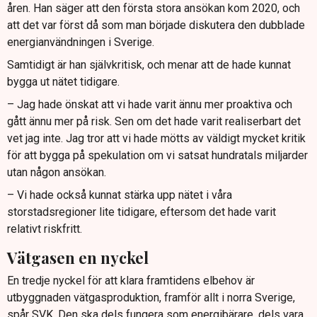
åren. Han säger att den första stora ansökan kom 2020, och
att det var först då som man började diskutera den dubblade
energianvändningen i Sverige.
Samtidigt är han självkritisk, och menar att de hade kunnat
bygga ut nätet tidigare.
– Jag hade önskat att vi hade varit ännu mer proaktiva och
gått ännu mer på risk. Sen om det hade varit realiserbart det
vet jag inte. Jag tror att vi hade mötts av väldigt mycket kritik
för att bygga på spekulation om vi satsat hundratals miljarder
utan någon ansökan.
– Vi hade också kunnat stärka upp nätet i våra
storstadsregioner lite tidigare, eftersom det hade varit
relativt riskfritt.
Vätgasen en nyckel
En tredje nyckel för att klara framtidens elbehov är
utbyggnaden vätgasproduktion, framför allt i norra Sverige,
spår SVK. Den ska dels fungera som energibärare, dels vara