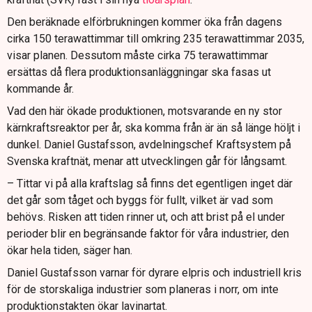
Den beräknade elförbrukningen kommer öka från dagens
cirka 150 terawattimmar till omkring 235 terawattimmar 2035,
visar planen. Dessutom måste cirka 75 terawattimmar
ersättas då flera produktionsanläggningar ska fasas ut
kommande år.
Vad den här ökade produktionen, motsvarande en ny stor
kärnkraftsreaktor per år, ska komma från är än så länge höljt i
dunkel. Daniel Gustafsson, avdelningschef Kraftsystem på
Svenska kraftnät, menar att utvecklingen går för långsamt.
– Tittar vi på alla kraftslag så finns det egentligen inget där
det går som tåget och byggs för fullt, vilket är vad som
behövs. Risken att tiden rinner ut, och att brist på el under
perioder blir en begränsande faktor för våra industrier, den
ökar hela tiden, säger han.
Daniel Gustafsson varnar för dyrare elpris och industriell kris
för de storskaliga industrier som planeras i norr, om inte
produktionstakten ökar lavinartat.