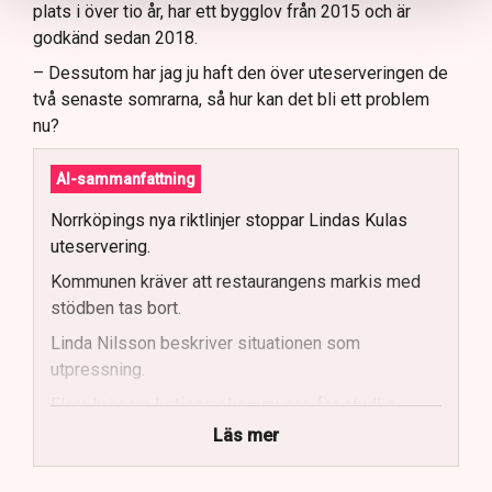
plats i över tio år, har ett bygglov från 2015 och är
godkänd sedan 2018.
– Dessutom har jag ju haft den över uteserveringen de
två senaste somrarna, så hur kan det bli ett problem
nu?
AI-sammanfattning
Norrköpings nya riktlinjer stoppar Lindas Kulas
uteservering.
Kommunen kräver att restaurangens markis med
stödben tas bort.
Linda Nilsson beskriver situationen som
utpressning.
Flera krögare kritiserar kommunen för otydlig
kommunikation.
Läs mer
Kommunen vill skapa enhetliga regler för