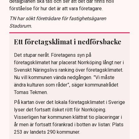
detaljplanen ska tas och ser att det där finns noll
förståelse för hur det är att vara företagare.
TN har sökt företrädare för fastighetsägaren
Stadsrum.
Ett företagsklimat i nedförsbacke
Det stupar neråt. Företagens syn på
företagsklimatet har placerat Norrköping långt ner i
Svenskt Näringslivs ranking över företagsklimatet.
Nu vill kommunen vända nedgången. ”Vi måste
ändra kulturen som råder”, säger kommunalrådet
Tomas Tekmen.
På kartan över det lokala företagsklimatet i Sverige
lyser det fortsatt ilsket rött för Norrköping.
Visserligen har kommunen klättrat tio placeringar i
år men är fortsatt förankrad i botten av listan: Plats
253 av landets 290 kommuner.