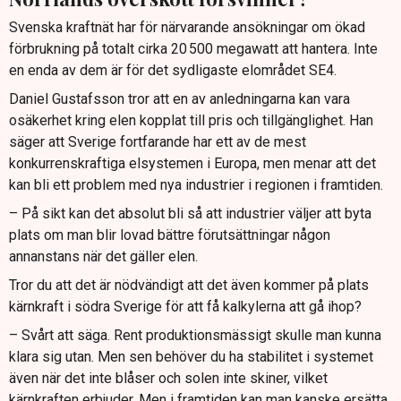
Svenska kraftnät har för närvarande ansökningar om ökad
förbrukning på totalt cirka 20 500 megawatt att hantera. Inte
en enda av dem är för det sydligaste elområdet SE4.
Daniel Gustafsson tror att en av anledningarna kan vara
osäkerhet kring elen kopplat till pris och tillgänglighet. Han
säger att Sverige fortfarande har ett av de mest
konkurrenskraftiga elsystemen i Europa, men menar att det
kan bli ett problem med nya industrier i regionen i framtiden.
– På sikt kan det absolut bli så att industrier väljer att byta
plats om man blir lovad bättre förutsättningar någon
annanstans när det gäller elen.
Tror du att det är nödvändigt att det även kommer på plats
kärnkraft i södra Sverige för att få kalkylerna att gå ihop?
– Svårt att säga. Rent produktionsmässigt skulle man kunna
klara sig utan. Men sen behöver du ha stabilitet i systemet
även när det inte blåser och solen inte skiner, vilket
kärnkraften erbjuder. Men i framtiden kan man kanske ersätta