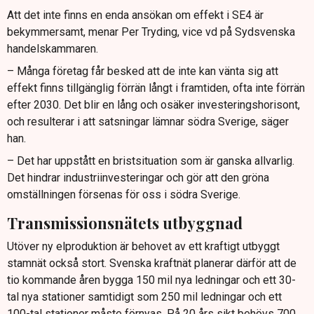
Att det inte finns en enda ansökan om effekt i SE4 är
bekymmersamt, menar Per Tryding, vice vd på Sydsvenska
handelskammaren.
– Många företag får besked att de inte kan vänta sig att
effekt finns tillgänglig förrän långt i framtiden, ofta inte förrän
efter 2030. Det blir en lång och osäker investeringshorisont,
och resulterar i att satsningar lämnar södra Sverige, säger
han.
– Det har uppstått en bristsituation som är ganska allvarlig.
Det hindrar industriinvesteringar och gör att den gröna
omställningen försenas för oss i södra Sverige.
Transmissionsnätets utbyggnad
Utöver ny elproduktion är behovet av ett kraftigt utbyggt
stamnät också stort. Svenska kraftnät planerar därför att de
tio kommande åren bygga 150 mil nya ledningar och ett 30-
tal nya stationer samtidigt som 250 mil ledningar och ett
100-tal stationer måste förnyas. På 20 års sikt behövs 700