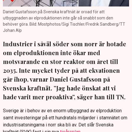
Daniel Gustafsson på Svenska kraftnät är oroad för att
utbyggnaden av elproduktionen inte går så snabbt som den
behöver göra. Bild: Mostphotos/Sigi Tischler/Fredrik Sandberg/TT
Johan Alp
Industrier i såväl söder som norr är hotade
om elproduktionen inte ökar med
motsvarande en stor reaktor om året till
2035. Inte mycket tyder på att ekvationen
går ihop, varnar Daniel Gustafsson på
Svenska kraftnät. ”Jag hade önskat att vi
hade varit mer proaktiva”, säger han till TN.
Sverige är i behov av en enorm utbyggnad av elproduktion
samt investeringar på ett hundratals miljarder i stamnätet om
industrisatsningarna i norr ska bli av. Det slår Svenska
kraftnät (SVK) fast i sin nya
tioårsplan
.