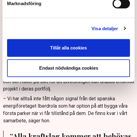
– Vi har längst tillståndsprocesser i Europa, en process tar
Marknadsföring
10-15 år i genomsnitt medan den tar 4-5 år i Europa. Det är i
princip omöjligt för investerare att veta vilka projekt som
fastnar i byråkratin i Sverige och vilka som slinker igenom.
Visa detaljer
Jag tror inte att det beror på illvilja, men strukturen behöver
ändras, säger hon.
Ser risker på sikt
Tillåt alla cookies
Eva Vitell, vd på Svea vind offshore, har ännu inte drabbats av
investerare som har dragit sig ur projekt, men hon ser
Endast nödvändiga cookies
signalerna i branschen. Hon märker av en attitydförändring
och ser risker på sikt för att utvecklingen kan drabba enskilda
projekt i deras portfölj.
– Vi har alltså inte fått någon signal från det spanska
energiföretaget Iberdrola som har option på att bygga våra
första parker när vi får tillstånd på dem. De finns kvar i vårt
samarbete, säger hon.
”Alla kraftslag kommer att behövas,