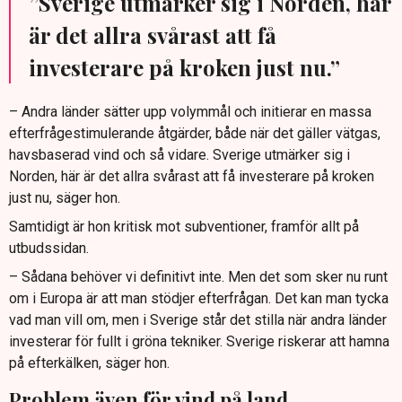
”Sverige utmärker sig i Norden, här
är det allra svårast att få
investerare på kroken just nu.”
– Andra länder sätter upp volymmål och initierar en massa
efterfrågestimulerande åtgärder, både när det gäller vätgas,
havsbaserad vind och så vidare. Sverige utmärker sig i
Norden, här är det allra svårast att få investerare på kroken
just nu, säger hon.
Samtidigt är hon kritisk mot subventioner, framför allt på
utbudssidan.
– Sådana behöver vi definitivt inte. Men det som sker nu runt
om i Europa är att man stödjer efterfrågan. Det kan man tycka
vad man vill om, men i Sverige står det stilla när andra länder
investerar för fullt i gröna tekniker. Sverige riskerar att hamna
på efterkälken, säger hon.
Problem även för vind på land