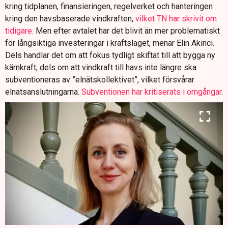
kring tidplanen, finansieringen, regelverket och hanteringen
kring den havsbaserade vindkraften,
vilket TN har skrivit om
tidigare
. Men efter avtalet har det blivit än mer problematiskt
för långsiktiga investeringar i kraftslaget, menar Elin Akinci.
Dels handlar det om att fokus tydligt skiftat till att bygga ny
kärnkraft, dels om att vindkraft till havs inte längre ska
subventioneras av ”elnätskollektivet”, vilket försvårar
elnätsanslutningarna.
Subventionen har kritiserats i omgångar
.