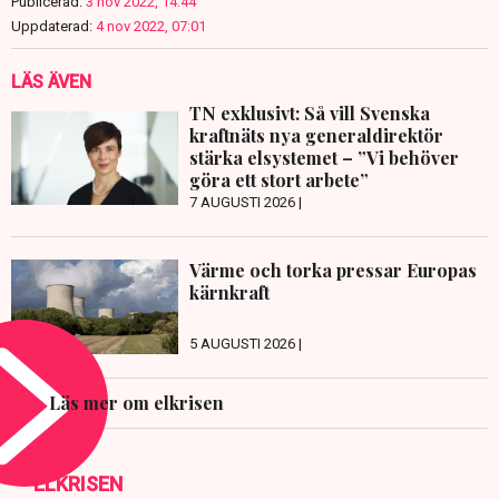
Publicerad:
3 nov 2022, 14:44
Uppdaterad:
4 nov 2022, 07:01
LÄS ÄVEN
TN exklusivt: Så vill Svenska
kraftnäts nya generaldirektör
stärka elsystemet – ”Vi behöver
göra ett stort arbete”
7 AUGUSTI 2026 |
Värme och torka pressar Europas
kärnkraft
5 AUGUSTI 2026 |
Läs mer om elkrisen
ELKRISEN