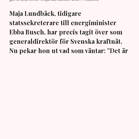
Maja Lundbäck, tidigare
statssekreterare till energiminister
Ebba Busch, har precis tagit över som
generaldirektör för Svenska kraftnät.
Nu pekar hon ut vad som väntar: ”Det är
viktigt att vi kan matcha produktion och
konsumtion”, säger hon i en exklusiv
intervju med TN.
Den 30 juli beslutade regeringen att utse ingenjören och
elsystemsexperten Maja Lundbäck till ny
generaldirektör och chef för det statliga affärsverket
och myndigheten Svenska kraftnät. Hon påbörjade sin
nya tjänst omgående den 3 augusti och efterträder Per
Eckemark som sent i fjol fick sluta efter endast sju
månader på posten.