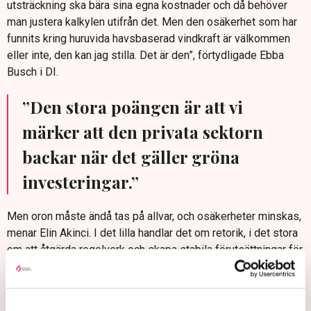
utsträckning ska bära sina egna kostnader och då behöver
man justera kalkylen utifrån det. Men den osäkerhet som har
funnits kring huruvida havsbaserad vindkraft är välkommen
eller inte, den kan jag stilla. Det är den”, förtydligade Ebba
Busch i DI.
”Den stora poängen är att vi
märker att den privata sektorn
backar när det gäller gröna
investeringar.”
Men oron måste ändå tas på allvar, och osäkerheter minskas,
menar Elin Akinci. I det lilla handlar det om retorik, i det stora
om att åtgärda regelverk och skapa stabila förutsättningar för
alla typer av energiinvesteringar, menar Elin Akinci.
– Den stora poängen är att vi märker att den privata sektorn
backar när det gäller gröna investeringar. Vi ser en jätterisk