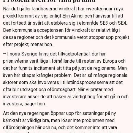
När det gäller landbaserad vindkraft har investeringar i nya
projekt kommit av sig, enligt Elin Akinci och hänvisar till att
det fortsatt är svårt att etablera sig i elområde SE3 och SE4.
Den kommunala acceptansen för vindkraft är relativt låg i
dessa regioner och det kommunala vetot stoppar upp projekt
efter projekt, menar hon.
– I norra Sverige finns det tillväxtpotential, där har
prisnivåerna varit låga i förhållande till resten av Europa och
det har funnits incitament att titta på just de regionerna. Men
även här skapar krånglet problem. Det är så många regionala
aktörer som ska involveras i tillståndsprocesserna att det
ofta blir utdraget och oförutsägbart. När vi pratar med
investerare anser de att risken är väldigt hög för att gå in och
investera, säger hon.
Att den nya regeringen öppnar upp för satsningar på ny
kärnkraft är väldigt bra, men löser inte problemen med
elförsörjningen här och nu, och det kommer inte att vara