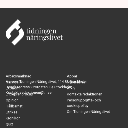
Arbetsmarknad
Appar
Adress: Tidningen Näringslivet, 114 82 Stockholm
Näringsliv
Nyhetsbrev
Besöksadress: Storgatan 19, Stockholm
Ekonomi
Arkiv
Kontakt: redaktionen@tn.se
Entreprenörskap
Kontakta redaktionen
Opinion
Personuppgifts- och
cookiepolicy
Hållbarhet
Om Tidningen Näringslivet
Utrikes
Krönikor
Quiz