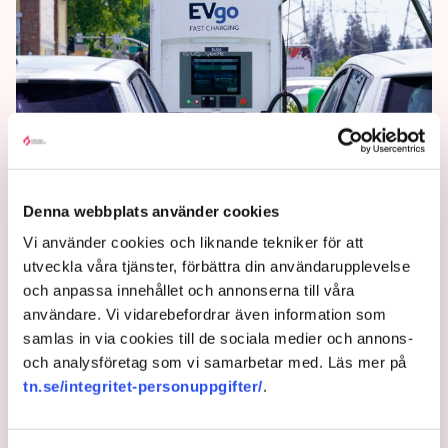
Inga nya bensinbilar från
Denna webbplats använder cookies
2035 i Kalifornien
Vi använder cookies och liknande tekniker för att
utveckla våra tjänster, förbättra din användarupplevelse
och anpassa innehållet och annonserna till våra
Alla nytillverkade bilar som säljs i Kalifornien – USA:s
användare. Vi vidarebefordrar även information som
folkrikaste delstat – måste ha nollutsläpp 2035,
samlas in via cookies till de sociala medier och annons-
enligt ett beslut från delstatens luftresursstyrelse.
och analysföretag som vi samarbetar med. Läs mer på
tn.se/integritet-personuppgifter/
.
3 years ago |
Av: TT