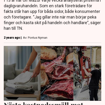
I 13 år har Ulf Mazur varje vecka analyserat priserna i
dagligvaruhandeln. Som en stark företrädare för
fakta står han upp för båda sidor, både konsumenter
och företagare. ”Jag gillar inte när man börjar peka
finger och kasta skit på handeln och handlare”, säger
han till TN.
2 years ago |
Av: Pontus Nyman
Nästa kostnadssmäll mot