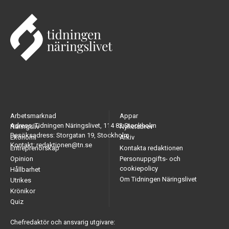
Arbetsmarknad
Appar
Adress: Tidningen Näringslivet, 114 82 Stockholm
Näringsliv
Nyhetsbrev
Besöksadress: Storgatan 19, Stockholm
Ekonomi
Arkiv
Kontakt: redaktionen@tn.se
Entreprenörskap
Kontakta redaktionen
Opinion
Personuppgifts- och
cookiepolicy
Hållbarhet
Om Tidningen Näringslivet
Utrikes
Krönikor
Quiz
Chefredaktör och ansvarig utgivare: