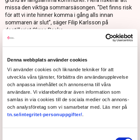
missa den viktiga sommarsäsongen. ”Det finns risk
för att vi inte hinner komma i gång alls innan
sommaren är slut”, säger Filip Karlsson på
destilleriet Skrea Backe.
1 year ago |
Av: Olivia Bergström
Denna webbplats använder cookies
Vi använder cookies och liknande tekniker för att
utveckla våra tjänster, förbättra din användarupplevelse
och anpassa innehållet och annonserna till våra
användare. Vi vidarebefordrar även information som
samlas in via cookies till de sociala medier och annons-
och analysföretag som vi samarbetar med. Läs mer på
tn.se/integritet-personuppgifter/
.
Kommunen där eleverna
Samtyckesval