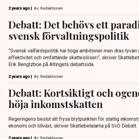
2 years ago |
Av: Redaktionen
Debatt: Det behövs ett parad
svensk förvaltningspolitik
”Svensk välfärdspolitik har höga ambitioner men dras tyvär
effektivitet och omfattande skatteslöseri”, skriver Skattebe
Erik Bengtzboe på Altingets debattsida.
2 years ago |
Av: Redaktionen
Debatt: Kortsiktigt och oge
höja inkomstskatten
Regeringens beslut att frysa brytpunkten för statlig inkomsts
ekonomi och tillväxt, skriver Skattebetalarna på SvD Debatt.
2 years ago |
Av: Redaktionen