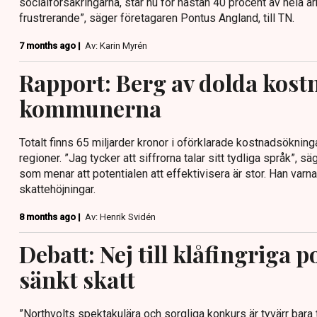
socialförsäkringarna, står nu för nästan 40 procent av hela ar
frustrerande”, säger företagaren Pontus Angland, till TN.
7 months ago |
Av: Karin Myrén
Rapport: Berg av dolda kostn
kommunerna
Totalt finns 65 miljarder kronor i oförklarade kostnadsöknin
regioner. ”Jag tycker att siffrorna talar sitt tydliga språk”,
som menar att potentialen att effektivisera är stor. Han varna
skattehöjningar.
8 months ago |
Av: Henrik Svidén
Debatt: Nej till klåfingriga pol
sänkt skatt
”Northvolts spektakulära och sorgliga konkurs är tyvärr bara