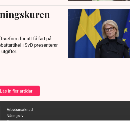
ntningskuren
tsreform för att få fart på
battartikel i SvD presenterar
utgifter.
Läs in fler artiklar
Arbetsmarknad
Näringsliv
Ekonomi
Entreprenörskap