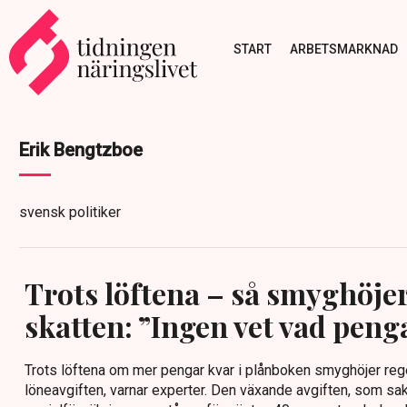
START
ARBETSMARKNAD
Erik Bengtzboe
svensk politiker
Trots löftena – så smyghöje
skatten: ”Ingen vet vad penga
Trots löftena om mer pengar kvar i plånboken smyghöjer reg
löneavgiften, varnar experter. Den växande avgiften, som sakn