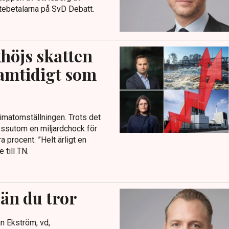
attebetalarna på SvD Debatt.
höjs skatten
samtidigt som
klimatomställningen. Trots det
dessutom en miljardchock för
 procent. ”Helt ärligt en
till TN.
 än du tror
an Ekström, vd,