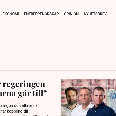
EKONOMI
ENTREPRENÖRSKAP
OPINION
NYHETSBREV
r regeringen
rna går till”
eringen den allmänna
ar koppling till