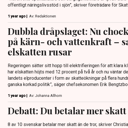
offentligt näringslivsstöd i sjön”, skriver företrädare för Sk
1 year ago |
Av: Redaktionen
Dubbla dråpslaget: Nu chock
på kärn- och vattenkraft – 
elskatten rusar
Regeringen sätter sitt hopp till elektrifieringen för att klara 
har elskatten höjts med 12 procent på två år och nu väntar 
landets elproducenter i form av skatteökningar på flera hundra
ganska korkad politik”, säger chefsekonomen Erik Bengtzboe 
1 year ago |
Av: Johanna Allhorn
Debatt: Du betalar mer skatt
8 av 10 svenskar betalar mer skatt än de tror, skriver Christi