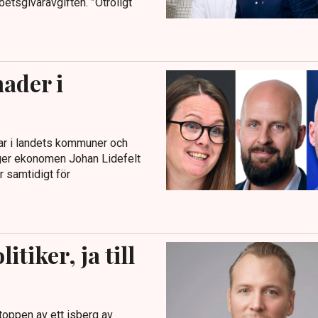
betsgivaravgiften. ”Otroligt
ader i
gar i landets kommuner och
 säger ekonomen Johan Lidefelt
r samtidigt för
itiker, ja till
 toppen av ett isberg av