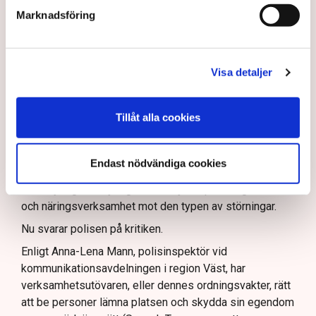
att navigera juridiska rättigheter och gränser.
Rickard Axdorff på Svensk Torv, anser att polisens
Marknadsföring
resurser
inte är tillräckliga
för att skydda verksamheten
och personalen.
I en
ledare i Svenska Dagbladet
skrev Tove Lifvendahl
Visa detaljer
att polisen ”behöver utveckla sina metoder för att
skydda tillståndsgivna verksamheter” mot sabotage,
och varnade för att det annars råder ”djungelns lag”.
Tillåt alla cookies
På sociala medier ifrågasätts det om allemansrätten
bör ge utrymme för aktivister att blockera en
Endast nödvändiga cookies
tillståndsgiven verksamhet, och om inte polisen borde
ha en tydligare skyldighet att skydda privat egendom
och näringsverksamhet mot den typen av störningar.
Nu svarar polisen på kritiken.
Enligt Anna-Lena Mann, polisinspektör vid
kommunikationsavdelningen i region Väst, har
verksamhetsutövaren, eller dennes ordningsvakter, rätt
att be personer lämna platsen och skydda sin egendom