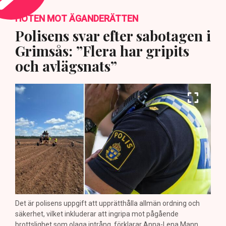
HOTEN MOT ÄGANDERÄTTEN
Polisens svar efter sabotagen i
Grimsås: ”Flera har gripits
och avlägsnats”
Det är polisens uppgift att upprätthålla allmän ordning och
säkerhet, vilket inkluderar att ingripa mot pågående
brottslighet som olaga intrång, förklarar Anna-Lena Mann,