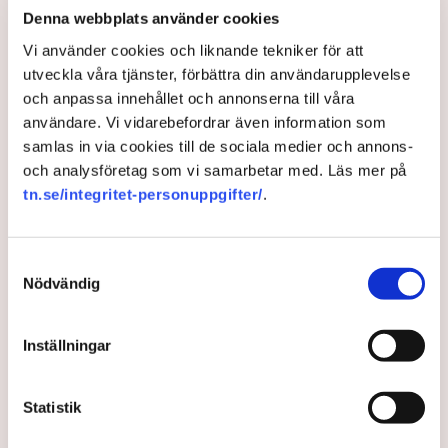
avvisa dem: ”Upptrappning
Denna webbplats använder cookies
på helt ny nivå”
Vi använder cookies och liknande tekniker för att
Näringsliv
utveckla våra tjänster, förbättra din användarupplevelse
och anpassa innehållet och annonserna till våra
AI-sammanfattning
användare. Vi vidarebefordrar även information som
samlas in via cookies till de sociala medier och annons-
Torvtäkten i Grimsås har stoppats av aktivister
och analysföretag som vi samarbetar med. Läs mer på
sedan 28 juli.
tn.se/integritet-personuppgifter/
.
Polisen kritiseras för bristande agerande vid
aktionerna.
Polisinspektör Anna-Lena Mann förklarar polisens
Samtyckesval
Nödvändig
agerande på plats.
40 personer misstänks med cirka 120
brottsmisstankar kopplade.
Läs mer
Inställningar
Polisen använder drönare och uniformerad polis
för att dokumentera bevis.
Polisen, som befinner sig på plats, kritiseras för att inte
Statistik
agera tillräckligt då aktionerna kan fortgå för öppen ridå.
Samtidigt är polisarbetet komplext när det gäller