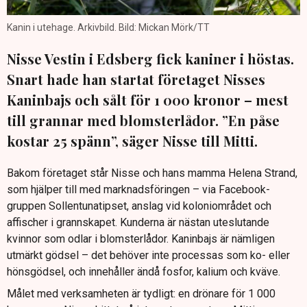
Kanin i utehage. Arkivbild. Bild: Mickan Mörk/TT
Nisse Vestin i Edsberg fick kaniner i höstas.
Snart hade han startat företaget Nisses
Kaninbajs och sålt för 1 000 kronor – mest
till grannar med blomsterlådor. ”En påse
kostar 25 spänn”, säger Nisse till Mitti.
Bakom företaget står Nisse och hans mamma Helena Strand,
som hjälper till med marknadsföringen – via Facebook-
gruppen Sollentunatipset, anslag vid koloniområdet och
affischer i grannskapet. Kunderna är nästan uteslutande
kvinnor som odlar i blomsterlådor. Kaninbajs är nämligen
utmärkt gödsel – det behöver inte processas som ko- eller
hönsgödsel, och innehåller ändå fosfor, kalium och kväve.
Målet med verksamheten är tydligt: en drönare för 1 000