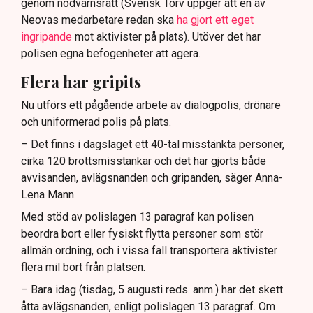
genom nödvärnsrätt (Svensk Torv uppger att en av
Neovas medarbetare redan ska
ha gjort ett eget
ingripande
mot aktivister på plats). Utöver det har
polisen egna befogenheter att agera.
Flera har gripits
Nu utförs ett pågående arbete av dialogpolis, drönare
och uniformerad polis på plats.
– Det finns i dagsläget ett 40-tal misstänkta personer,
cirka 120 brottsmisstankar och det har gjorts både
avvisanden, avlägsnanden och gripanden, säger Anna-
Lena Mann.
Med stöd av polislagen 13 paragraf kan polisen
beordra bort eller fysiskt flytta personer som stör
allmän ordning, och i vissa fall transportera aktivister
flera mil bort från platsen.
– Bara idag (tisdag, 5 augusti reds. anm.) har det skett
åtta avlägsnanden, enligt polislagen 13 paragraf. Om