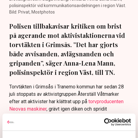
polisinspektör vid kommunikationsavdelningen i region Väst.
Bild: Privat, Mostphotos
Polisen tillbakavisar kritiken om brist
på agerande mot aktivistaktionerna vid
torvtäkten i Grimsås. ”Det har gjorts
både avvisanden, avlägsnanden och
gripanden”, säger Anna-Lena Mann,
polisinspektör i region Väst, till TN.
Torvtäkten i Grimsås i Tranemo kommun har sedan 28
juli stoppats av aktivistgruppen Återställ Våtmarker
efter att aktivister har klättrat upp på
torvproducenten
Neovas maskiner
, grävt igen diken och spridit
ogräsfrön över täkten.
Aktivisterna klättrar upp på
maskiner – polisen kan inte