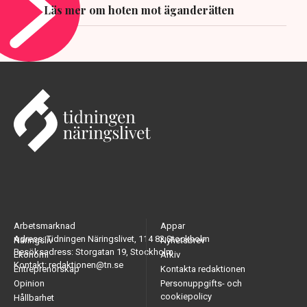
Läs mer om hoten mot äganderätten
Arbetsmarknad
Appar
Adress: Tidningen Näringslivet, 114 82 Stockholm
Näringsliv
Nyhetsbrev
Besöksadress: Storgatan 19, Stockholm
Ekonomi
Arkiv
Kontakt: redaktionen@tn.se
Entreprenörskap
Kontakta redaktionen
Opinion
Personuppgifts- och
cookiepolicy
Hållbarhet