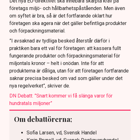
Det nya EU-direktivet ska innebära skärpta krav på
företags miljö- och hållbarhetspåståenden. Men även
om syftet är bra, så är det fortfarande oklart hur
företagen ska agera när det gäller befintliga produkter
och förpackningsmaterial.
”I avsaknad av tydliga besked återstår därför i
praktiken bara ett val för företagen: att kassera fullt
fungerande produkter och förpackningsmaterial för
miljontals kronor – helt i onödan. Inte för att
produkterna är dåliga, utan för att företagen fortfarande
saknar precisa besked om vad som gäller under det
nya regelverket”, skriver de.
DN Debatt: ”Snart kommer vi få slänga varor för
hundratals miljoner”
Om debattörerna;
Sofia Larsen, vd, Svensk Handel