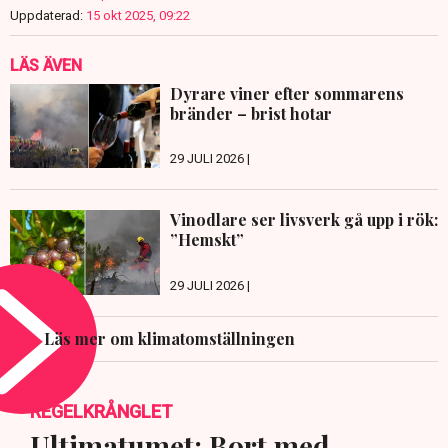
Uppdaterad:
15 okt 2025, 09:22
LÄS ÄVEN
Dyrare viner efter sommarens
bränder – brist hotar
29 JULI 2026 |
Vinodlare ser livsverk gå upp i rök:
”Hemskt”
29 JULI 2026 |
Läs mer om klimatomställningen
REGELKRÅNGLET
Ultimatumet: Bort med