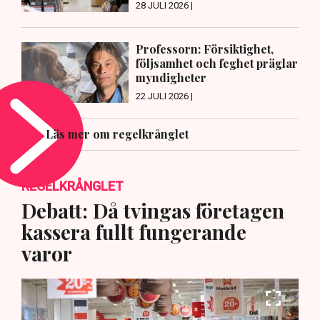
28 JULI 2026 |
Professorn: Försiktighet,
följsamhet och feghet präglar
myndigheter
22 JULI 2026 |
Läs mer om regelkrånglet
REGELKRÅNGLET
Debatt: Då tvingas företagen
kassera fullt fungerande
varor