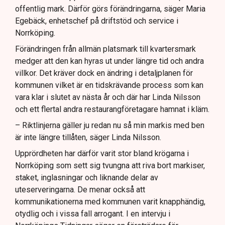
offentlig mark. Därför görs förändringarna, säger Maria
Egebäck, enhetschef på driftstöd och service i
Norrköping.
Förändringen från allmän platsmark till kvartersmark
medger att den kan hyras ut under längre tid och andra
villkor. Det kräver dock en ändring i detaljplanen för
kommunen vilket är en tidskrävande process som kan
vara klar i slutet av nästa år och där har Linda Nilsson
och ett flertal andra restaurangföretagare hamnat i kläm.
– Riktlinjerna gäller ju redan nu så min markis med ben
är inte längre tillåten, säger Linda Nilsson.
Upprördheten har därför varit stor bland krögarna i
Norrköping som sett sig tvungna att riva bort markiser,
staket, inglasningar och liknande delar av
uteserveringarna. De menar också att
kommunikationerna med kommunen varit knapphändig,
otydlig och i vissa fall arrogant. I en intervju i