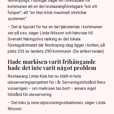
Norrköpings Tidningar säger en företrädare för
kommunen att en del restaurangföretagare ”kör ett
fulspel”, att ”en liten klick maximalt stretchar
systemet.”
– Det är typiskt för hur en del tjänstemän i kommunen
ser på oss, säger Linda Nilsson och hänvisar till
Svenskt Näringslivs ranking av det lokala
företagsklimatet där Norrköping idag ligger i botten, på
plats 253 av landets 290 kommuner. (Se artikel nedan)
Hade markisen varit frihängande
hade det inte varit något problem
Restaurang Linda Kula har nu ställt in hela
uteserveringsprojektet för i år. Serveringstillstånd finns
visserligen – om markisen tas bort – annars inget
tillstånd för uteservering.
– Det blev ju rena utpressningssituationen, säger Linda
Nilsson.