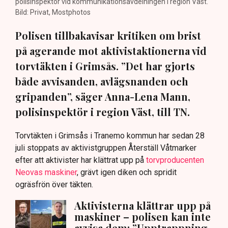
polisinspektör vid kommunikationsavdelningen i region Väst.
Bild: Privat, Mostphotos
Polisen tillbakavisar kritiken om brist
på agerande mot aktivistaktionerna vid
torvtäkten i Grimsås. ”Det har gjorts
både avvisanden, avlägsnanden och
gripanden”, säger Anna-Lena Mann,
polisinspektör i region Väst, till TN.
Torvtäkten i Grimsås i Tranemo kommun har sedan 28
juli stoppats av aktivistgruppen Återställ Våtmarker
efter att aktivister har klättrat upp på
torvproducenten
Neovas maskiner
, grävt igen diken och spridit
ogräsfrön över täkten.
Aktivisterna klättrar upp på
maskiner – polisen kan inte
avvisa dem: ”Upptrappning