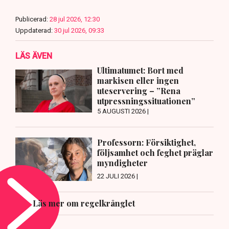
Publicerad:
28 jul 2026, 12:30
Uppdaterad:
30 jul 2026, 09:33
LÄS ÄVEN
Ultimatumet: Bort med
markisen eller ingen
uteservering – ”Rena
utpressningssituationen”
5 AUGUSTI 2026 |
Professorn: Försiktighet,
följsamhet och feghet präglar
myndigheter
22 JULI 2026 |
Läs mer om regelkrånglet