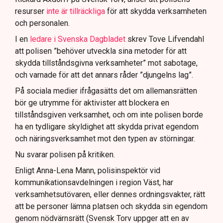
resurser
inte är tillräckliga
för att skydda verksamheten
och personalen.
I en
ledare i Svenska Dagbladet
skrev Tove Lifvendahl
att polisen ”behöver utveckla sina metoder för att
skydda tillståndsgivna verksamheter” mot sabotage,
och varnade för att det annars råder ”djungelns lag”.
På sociala medier ifrågasätts det om allemansrätten
bör ge utrymme för aktivister att blockera en
tillståndsgiven verksamhet, och om inte polisen borde
ha en tydligare skyldighet att skydda privat egendom
och näringsverksamhet mot den typen av störningar.
Nu svarar polisen på kritiken.
Enligt Anna-Lena Mann, polisinspektör vid
kommunikationsavdelningen i region Väst, har
verksamhetsutövaren, eller dennes ordningsvakter, rätt
att be personer lämna platsen och skydda sin egendom
genom nödvärnsrätt (Svensk Torv uppger att en av