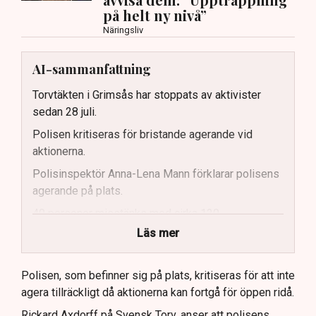
på helt ny nivå”
Näringsliv
AI-sammanfattning
Torvtäkten i Grimsås har stoppats av aktivister
sedan 28 juli.
Polisen kritiseras för bristande agerande vid
aktionerna.
Polisinspektör Anna-Lena Mann förklarar polisens
agerande på plats.
40 personer misstänks med cirka 120
brottsmisstankar kopplade.
Läs mer
Polisen använder drönare och uniformerad polis
för att dokumentera bevis.
Polisen, som befinner sig på plats, kritiseras för att inte
agera tillräckligt då aktionerna kan fortgå för öppen ridå.
Samtidigt är polisarbetet komplext när det gäller
att navigera juridiska rättigheter och gränser.
Rickard Axdorff på Svensk Torv, anser att polisens