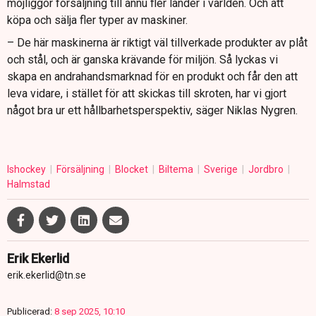
möjliggör försäljning till ännu fler länder i världen. Och att
köpa och sälja fler typer av maskiner.
– De här maskinerna är riktigt väl tillverkade produkter av plåt
och stål, och är ganska krävande för miljön. Så lyckas vi
skapa en andrahandsmarknad för en produkt och får den att
leva vidare, i stället för att skickas till skroten, har vi gjort
något bra ur ett hållbarhetsperspektiv, säger Niklas Nygren.
Ishockey
Försäljning
Blocket
Biltema
Sverige
Jordbro
Halmstad
Erik Ekerlid
erik.ekerlid@tn.se
Publicerad:
8 sep 2025, 10:10