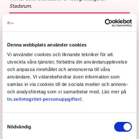
Stadsrum.
Ett företagsklimat i nedförsbacke
Det stupar neråt. Företagens syn på
företagsklimatet har placerat Norrköping långt ner i
Denna webbplats använder cookies
Svenskt Näringslivs ranking över företagsklimatet.
Vi använder cookies och liknande tekniker för att
Nu vill kommunen vända nedgången. ”Vi måste
utveckla våra tjänster, förbättra din användarupplevelse
ändra kulturen som råder”, säger kommunalrådet
och anpassa innehållet och annonserna till våra
Tomas Tekmen.
användare. Vi vidarebefordrar även information som
På kartan över det lokala företagsklimatet i Sverige
samlas in via cookies till de sociala medier och annons-
lyser det fortsatt ilsket rött för Norrköping.
och analysföretag som vi samarbetar med. Läs mer på
Visserligen har kommunen klättrat tio placeringar i
tn.se/integritet-personuppgifter/
.
år men är fortsatt förankrad i botten av listan: Plats
253 av landets 290 kommuner.
Samtyckesval
– När vi låg på plats 108 tyckte vi att det var dåligt,
Nödvändig
hur är det då inte idag, säger Linda Nilsson som
driver restaurangen Lindas Kula i Norrköping.