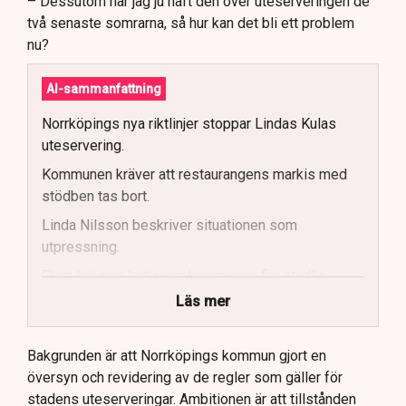
– Dessutom har jag ju haft den över uteserveringen de
två senaste somrarna, så hur kan det bli ett problem
nu?
AI-sammanfattning
Norrköpings nya riktlinjer stoppar Lindas Kulas
uteservering.
Kommunen kräver att restaurangens markis med
stödben tas bort.
Linda Nilsson beskriver situationen som
utpressning.
Flera krögare kritiserar kommunen för otydlig
kommunikation.
Läs mer
Kommunen vill skapa enhetliga regler för
uteserveringar.
Bakgrunden är att Norrköpings kommun gjort en
översyn och revidering av de regler som gäller för
Lindas Kula ställer in uteserveringen för
stadens uteserveringar. Ambitionen är att tillstånden
sommaren.