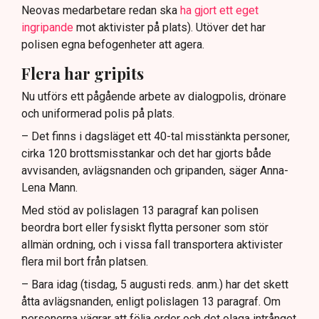
Neovas medarbetare redan ska
ha gjort ett eget
ingripande
mot aktivister på plats). Utöver det har
polisen egna befogenheter att agera.
Flera har gripits
Nu utförs ett pågående arbete av dialogpolis, drönare
och uniformerad polis på plats.
– Det finns i dagsläget ett 40-tal misstänkta personer,
cirka 120 brottsmisstankar och det har gjorts både
avvisanden, avlägsnanden och gripanden, säger Anna-
Lena Mann.
Med stöd av polislagen 13 paragraf kan polisen
beordra bort eller fysiskt flytta personer som stör
allmän ordning, och i vissa fall transportera aktivister
flera mil bort från platsen.
– Bara idag (tisdag, 5 augusti reds. anm.) har det skett
åtta avlägsnanden, enligt polislagen 13 paragraf. Om
personerna vägrar att följa order och det olaga intrånget