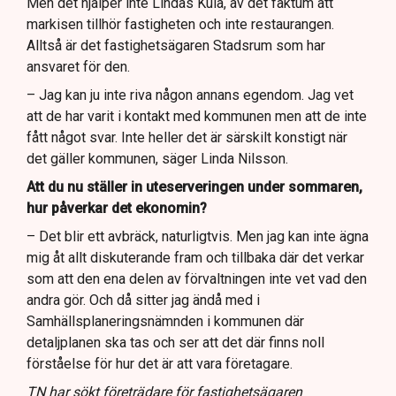
Men det hjälper inte Lindas Kula, av det faktum att
markisen tillhör fastigheten och inte restaurangen.
Alltså är det fastighetsägaren Stadsrum som har
ansvaret för den.
– Jag kan ju inte riva någon annans egendom. Jag vet
att de har varit i kontakt med kommunen men att de inte
fått något svar. Inte heller det är särskilt konstigt när
det gäller kommunen, säger Linda Nilsson.
Att du nu ställer in uteserveringen under sommaren,
hur påverkar det ekonomin?
– Det blir ett avbräck, naturligtvis. Men jag kan inte ägna
mig åt allt diskuterande fram och tillbaka där det verkar
som att den ena delen av förvaltningen inte vet vad den
andra gör. Och då sitter jag ändå med i
Samhällsplaneringsnämnden i kommunen där
detaljplanen ska tas och ser att det där finns noll
förståelse för hur det är att vara företagare.
TN har sökt företrädare för fastighetsägaren