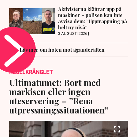
Aktivisterna klättrar upp på
maskiner – polisen kan inte
avvisa dem: ”Upptrappning på
helt ny nivå”
3 AUGUSTI 2026 |
Läs mer om hoten mot äganderätten
REGELKRÅNGLET
Ultimatumet: Bort med
markisen eller ingen
uteservering – ”Rena
utpressningssituationen”