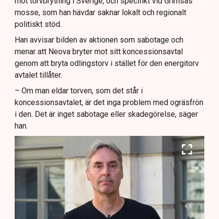
mot torvbrytning i Sverige, och specifikt vid Grimsås
mosse, som han hävdar saknar lokalt och regionalt
politiskt stöd.
Han avvisar bilden av aktionen som sabotage och
menar att Neova bryter mot sitt koncessionsavtal
genom att bryta odlingstorv i stället för den energitorv
avtalet tillåter.
– Om man eldar torven, som det står i
koncessionsavtalet, är det inga problem med ogräsfrön
i den. Det är inget sabotage eller skadegörelse, säger
han.