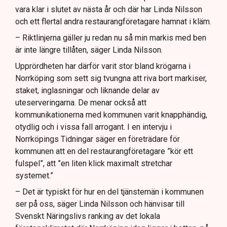
vara klar i slutet av nästa år och där har Linda Nilsson
och ett flertal andra restaurangföretagare hamnat i kläm.
– Riktlinjerna gäller ju redan nu så min markis med ben
är inte längre tillåten, säger Linda Nilsson.
Upprördheten har därför varit stor bland krögarna i
Norrköping som sett sig tvungna att riva bort markiser,
staket, inglasningar och liknande delar av
uteserveringarna. De menar också att
kommunikationerna med kommunen varit knapphändig,
otydlig och i vissa fall arrogant. I en intervju i
Norrköpings Tidningar säger en företrädare för
kommunen att en del restaurangföretagare ”kör ett
fulspel”, att ”en liten klick maximalt stretchar
systemet.”
– Det är typiskt för hur en del tjänstemän i kommunen
ser på oss, säger Linda Nilsson och hänvisar till
Svenskt Näringslivs ranking av det lokala