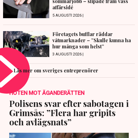
sommarjobb – slipade fram vass
affärsidé
5 AUGUSTI 2026 |
Företagets bufflar räddar
våtmarknader – ”Skulle kunna ha
hur många som helst”
3 AUGUSTI 2026 |
Läs mer om sveriges entreprenörer
HOTEN MOT ÄGANDERÄTTEN
Polisens svar efter sabotagen i
Grimsås: ”Flera har gripits
och avlägsnats”