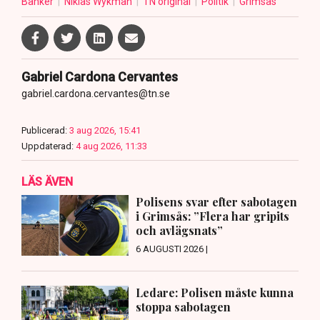
Banker
Niklas Wykman
TN original
Politik
Grimsås
Gabriel Cardona Cervantes
gabriel.cardona.cervantes@tn.se
Publicerad:
3 aug 2026, 15:41
Uppdaterad:
4 aug 2026, 11:33
LÄS ÄVEN
Polisens svar efter sabotagen
i Grimsås: ”Flera har gripits
och avlägsnats”
6 AUGUSTI 2026 |
Ledare: Polisen måste kunna
stoppa sabotagen