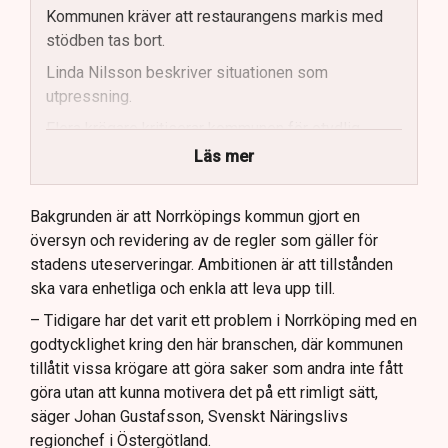
Kommunen kräver att restaurangens markis med
stödben tas bort.
Linda Nilsson beskriver situationen som
utpressning.
Flera krögare kritiserar kommunen för otydlig
kommunikation.
Läs mer
Kommunen vill skapa enhetliga regler för
uteserveringar.
Bakgrunden är att Norrköpings kommun gjort en
översyn och revidering av de regler som gäller för
Lindas Kula ställer in uteserveringen för
stadens uteserveringar. Ambitionen är att tillstånden
sommaren.
ska vara enhetliga och enkla att leva upp till.
– Tidigare har det varit ett problem i Norrköping med en
godtycklighet kring den här branschen, där kommunen
tillåtit vissa krögare att göra saker som andra inte fått
göra utan att kunna motivera det på ett rimligt sätt,
säger Johan Gustafsson, Svenskt Näringslivs
regionchef i Östergötland.