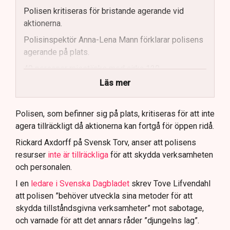
Polisen kritiseras för bristande agerande vid
aktionerna.
Polisinspektör Anna-Lena Mann förklarar polisens
agerande på plats.
40 personer misstänks med cirka 120
brottsmisstankar kopplade.
Läs mer
Polisen använder drönare och uniformerad polis
för att dokumentera bevis.
Polisen, som befinner sig på plats, kritiseras för att inte
agera tillräckligt då aktionerna kan fortgå för öppen ridå.
Samtidigt är polisarbetet komplext när det gäller
att navigera juridiska rättigheter och gränser.
Rickard Axdorff på Svensk Torv, anser att polisens
resurser
inte är tillräckliga
för att skydda verksamheten
och personalen.
I en
ledare i Svenska Dagbladet
skrev Tove Lifvendahl
att polisen ”behöver utveckla sina metoder för att
skydda tillståndsgivna verksamheter” mot sabotage,
och varnade för att det annars råder ”djungelns lag”.