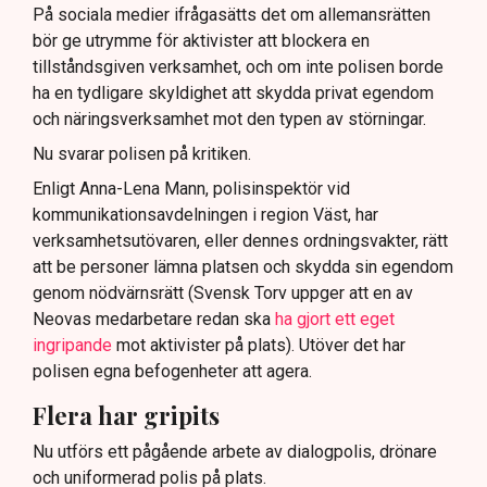
På sociala medier ifrågasätts det om allemansrätten
bör ge utrymme för aktivister att blockera en
tillståndsgiven verksamhet, och om inte polisen borde
ha en tydligare skyldighet att skydda privat egendom
och näringsverksamhet mot den typen av störningar.
Nu svarar polisen på kritiken.
Enligt Anna-Lena Mann, polisinspektör vid
kommunikationsavdelningen i region Väst, har
verksamhetsutövaren, eller dennes ordningsvakter, rätt
att be personer lämna platsen och skydda sin egendom
genom nödvärnsrätt (Svensk Torv uppger att en av
Neovas medarbetare redan ska
ha gjort ett eget
ingripande
mot aktivister på plats). Utöver det har
polisen egna befogenheter att agera.
Flera har gripits
Nu utförs ett pågående arbete av dialogpolis, drönare
och uniformerad polis på plats.