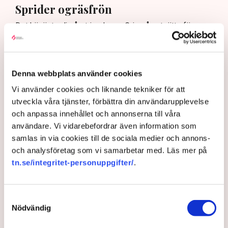
Sprider ogräsfrön
Det här är tredje året i rad som Grimsås utsätts för
blockader. Nytt för i år är att aktivisterna sprider
ogräsfrön på täktens yta.
– De gick i bredd och kastade ut frön överallt, säger
Denna webbplats använder cookies
han.
Vi använder cookies och liknande tekniker för att
Då det översta lagret används till odlingstorv, riskerar
utveckla våra tjänster, förbättra din användarupplevelse
stora delar av, eller hela, torvtäkten att bli otjänlig och
och anpassa innehållet och annonserna till våra
oanvändbar.
användare. Vi vidarebefordrar även information som
– Vi måste ta bort den del av täkten som är
samlas in via cookies till de sociala medier och annons-
kontaminerad, och det innebär stora kostnader. Jag vet
och analysföretag som vi samarbetar med. Läs mer på
inte hur mycket det rör sig om i år, men bara förra året
tn.se/integritet-personuppgifter/
.
kostade skadegörelsen på dikena flera hundra tusen,
säger han.
Samtyckesval
Rickard Axdorff, generalsekreterare på Svensk Torv, där
Nödvändig
Neova är medlem, berättar att ogrässpridningen i
Grimsås nu täcker såväl hela ytan som färdigvarulagret