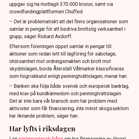
uppgav sig ha mottagit 370 000 kronor, samt via
crowdfundingplattformen Chuffed.
– Det är problematiskt att det finns organisationer som
samlar in pengar för att bedriva brottslig verksamhet i
grupp, säger Rickard Axdorff.
Eftersom föreningen öppet samlar in pengar till
aktioner som redan lett till lagföring för sabotage,
ohörsamhet mot ordningsmakten och brott mot
skyddslagen, borde Återställ Våtmarker klassificeras
som högriskkund enligt penningtvättslagen, menar han.
– Banken ska följa både svensk och europeisk banklag,
med krav på kundkännedom och penningtvättslagen.
Det är inte bara vår bransch som har problem med
aktivister som får finansiering, inte minst skogssektorn
har liknande problem, säger han.
Har lyfts i riksdagen
I en
parlamentarisk fråga
om hur finansiering av illegal