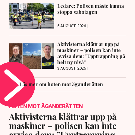
Ledare: Polisen måste kunna
stoppa sabotagen
5 AUGUSTI 2026 |
Aktivisterna klättrar upp på
maskiner – polisen kan inte
avvisa dem: ”Upptrappning på
helt ny nivå”
3 AUGUSTI 2026 |
Läs mer om hoten mot äganderätten
HOTEN MOT ÄGANDERÄTTEN
Aktivisterna klättrar upp på
maskiner – polisen kan inte
avvisa dem: ”Upptrappning