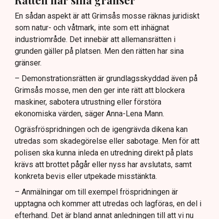
En sådan aspekt är att Grimsås mosse räknas juridiskt
som natur- och våtmark, inte som ett inhägnat
industriområde. Det innebär att allemansrätten i
grunden gäller på platsen. Men den rätten har sina
gränser.
– Demonstrationsrätten är grundlagsskyddad även på
Grimsås mosse, men den ger inte rätt att blockera
maskiner, sabotera utrustning eller förstöra
ekonomiska värden, säger Anna-Lena Mann.
Ogräsfröspridningen och de igengrävda dikena kan
utredas som skadegörelse eller sabotage. Men för att
polisen ska kunna inleda en utredning direkt på plats
krävs att brottet pågår eller nyss har avslutats, samt
konkreta bevis eller utpekade misstänkta.
– Anmälningar om till exempel fröspridningen är
upptagna och kommer att utredas och lagföras, en del i
efterhand. Det är bland annat anledningen till att vi nu