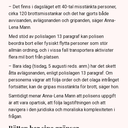
– Det finns i dagsläget ett 40-tal misstänkta personer,
cirka 120 brottsmisstankar och det har gjorts både
avvisanden, avlägsnanden och gripanden, säger Anna-
Lena Mann.
Med stöd av polislagen 13 paragraf kan polisen
beordra bort eller fysiskt flytta personer som stör
allmän ordning, och i vissa fall transportera aktivister
flera mil bort från platsen.
– Bara idag (tisdag, 5 augusti reds. anm.) har det skett
åtta avlägsnanden, enligt polislagen 13 paragraf. Om
personerna vägrar att följa order och det olaga intrånget
fortsätter, kan de gripas misstänkta för brott, säger hon.
Samtidigt menar Anna-Lena Mann att polisens uppgift
är att vara opartisk, att följa lagstiftningen och att
navigera i den juridiska och moraliska komplexiteten i
frågan.
Rätten har sina gränser