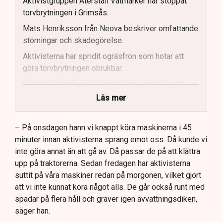
Aktivistgruppen Återställ Våtmarker har stoppat
torvbrytningen i Grimsås.
Mats Henriksson från Neova beskriver omfattande
störningar och skadegörelse.
Aktivisterna har spridit ogräsfrön som hotar att
göra torvbrytningen obrukbar.
Rickard Axdorff från Svensk Torv varnar för ett
stort ekonomiskt sabotage.
Läs mer
Dialogpolisen på plats står maktlös inför
aktivisternas handlingar.
– På onsdagen hann vi knappt köra maskinerna i 45
minuter innan aktivisterna sprang emot oss. Då kunde vi
Frågor kvarstår om finansiering av illegal aktivism.
inte göra annat än att gå av. Då passar de på att klättra
upp på traktorerna. Sedan fredagen har aktivisterna
suttit på våra maskiner redan på morgonen, vilket gjort
att vi inte kunnat köra något alls. De går också runt med
spadar på flera håll och gräver igen avvattningsdiken,
säger han.