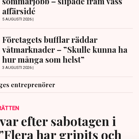
sommarjobb – slipade fram vass
affärsidé
5 AUGUSTI 2026 |
Företagets bufflar räddar
våtmarknader – ”Skulle kunna ha
hur många som helst”
3 AUGUSTI 2026 |
ges entreprenörer
RÄTTEN
var efter sabotagen i
”Flera har gripits och