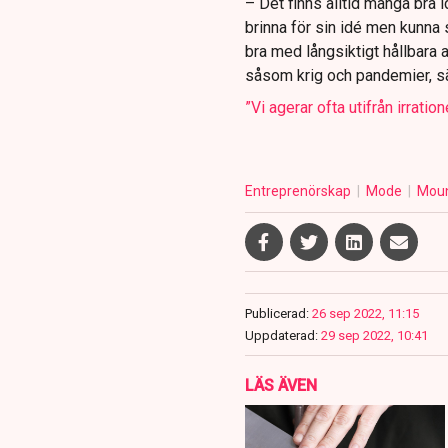
– Det finns alltid många bra
brinna för sin idé men kunna s
bra med långsiktigt hållbara 
såsom krig och pandemier, s
”Vi agerar ofta utifrån irration
Entreprenörskap
Mode
Moun
Publicerad:
26 sep 2022, 11:15
Uppdaterad:
29 sep 2022, 10:41
LÄS ÄVEN