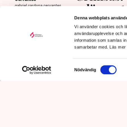
avlägsnat
gabriel.cardona.cervantes
@tn.se
Denna webbplats använde
Publicerad:
6 aug 2026, 12:35
Vi använder cookies och lik
Uppdaterad:
7 aug 2026,
09:58
användarupplevelse och an
information som samlas in 
samarbetar med. Läs mer
Samtyckesval
Nödvändig
Det är polisens uppgift att up