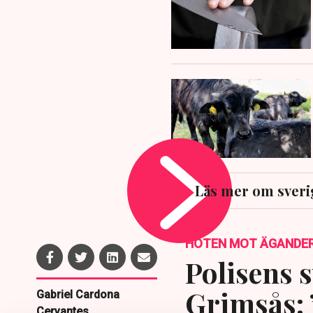
Läs mer om sveri
HOTEN MOT ÄGANDE
Polisens s
Grimsås: 
Gabriel Cardona
Cervantes