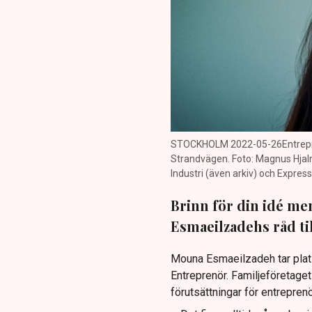
STOCKHOLM 2022-05-26Entrepren
Strandvägen. Foto: Magnus Hja
Industri (även arkiv) och Expr
Brinn för din idé me
Esmaeilzadehs råd ti
Mouna Esmaeilzadeh tar plats
Entreprenör. Familjeföretag
förutsättningar för entrepren