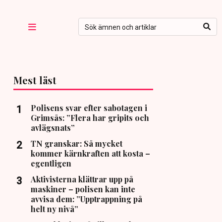
Mest läst
Polisens svar efter sabotagen i
Grimsås: ”Flera har gripits och
avlägsnats”
TN granskar: Så mycket
kommer kärnkraften att kosta –
egentligen
Aktivisterna klättrar upp på
maskiner – polisen kan inte
avvisa dem: ”Upptrappning på
helt ny nivå”