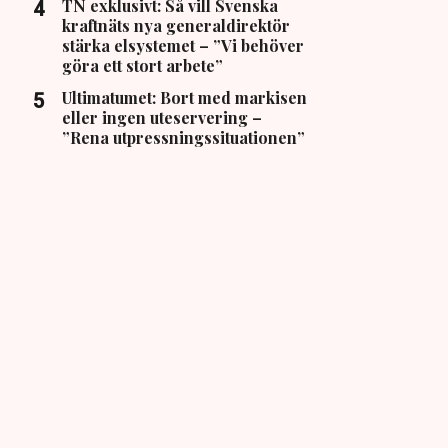
TN exklusivt: Så vill Svenska
kraftnäts nya generaldirektör
stärka elsystemet – ”Vi behöver
göra ett stort arbete”
Ultimatumet: Bort med markisen
eller ingen uteservering –
”Rena utpressningssituationen”