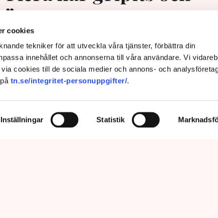
s”
r cookies
nande tekniker för att utveckla våra tjänster, förbättra din
passa innehållet och annonserna till våra användare. Vi vidareb
via cookies till de sociala medier och annons- och analysföreta
 på
tn.se/integritet-personuppgifter/
.
Inställningar
Statistik
Marknadsfö
prätthålla allmän ordning och säkerhet, vilket inkluderar att ingripa