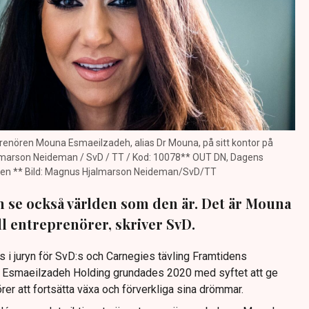
ören Mouna Esmaeilzadeh, alias Dr Mouna, på sitt kontor på
lmarson Neideman / SvD / TT / Kod: 10078** OUT DN, Dagens
essen ** Bild: Magnus Hjalmarson Neideman/SvD/TT
n se också världen som den är. Det är Mouna
ll entreprenörer, skriver SvD.
 i juryn för SvD:s och Carnegies tävling Framtidens
et Esmaeilzadeh Holding grundades 2020 med syftet att ge
örer att fortsätta växa och förverkliga sina drömmar.