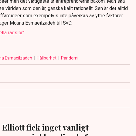
 idéer men det viktigaste är entreprenörerna bakom. Man ska
e världen som den är, ganska kallt rationellt. Sen är det alltid
affärsidéer som exempelvis inte påverkas av yttre faktorer
äger Mouna Esmaeilzadeh till SvD.
ella rädslor”
a Esmaeilzadeh
Hållbarhet
Pandemi
Elliott fick inget vanligt