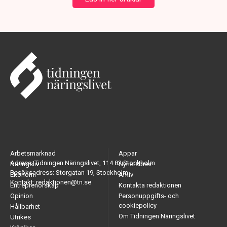
Arbetsmarknad
Appar
Adress: Tidningen Näringslivet, 114 82 Stockholm
Näringsliv
Nyhetsbrev
Besöksadress: Storgatan 19, Stockholm
Ekonomi
Arkiv
Kontakt: redaktionen@tn.se
Entreprenörskap
Kontakta redaktionen
Opinion
Personuppgifts- och
cookiepolicy
Hållbarhet
Om Tidningen Näringslivet
Utrikes