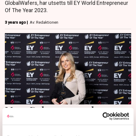
GlobalWafers, har utsetts till EY World Entrepreneur
Of The Year 2023.
3 years ago |
Av: Redaktionen
Maya Dolorez-grundaren
vinner entreprenörspris –
”Något i hästväg”