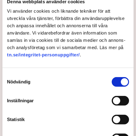
Denna webbplats använder cookies
Uppsalaföretagaren Madelene Törnblom, grundare
Vi använder cookies och liknande tekniker för att
av e-handelsbolaget Maya Delorez, vann
utveckla våra tjänster, förbättra din användarupplevelse
entreprenörspriset ”Årets kvinnliga stjärnskott”.
och anpassa innehållet och annonserna till våra
användare. Vi vidarebefordrar även information som
3 years ago |
Av: Gabriel Cardona Cervantes
samlas in via cookies till de sociala medier och annons-
och analysföretag som vi samarbetar med. Läs mer på
tn.se/integritet-personuppgifter/
.
Samtyckesval
Nödvändig
Inställningar
Statistik
7 tips: Så växer företaget trots
krånglande leveranskedjor