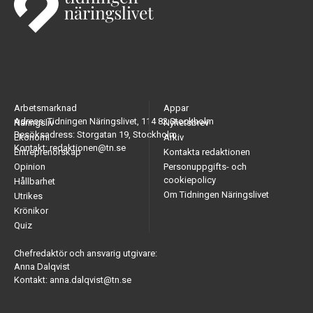
Arbetsmarknad
Appar
Adress: Tidningen Näringslivet, 114 82 Stockholm
Näringsliv
Nyhetsbrev
Besöksadress: Storgatan 19, Stockholm
Ekonomi
Arkiv
Kontakt: redaktionen@tn.se
Entreprenörskap
Kontakta redaktionen
Opinion
Personuppgifts- och
cookiepolicy
Hållbarhet
Om Tidningen Näringslivet
Utrikes
Krönikor
Quiz
Chefredaktör och ansvarig utgivare:
Anna Dalqvist
Kontakt: anna.dalqvist@tn.se