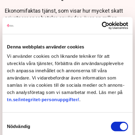
Ekonomifaktas tjänst, som visar hur mycket skatt
privatpersoner betalar, användes över en miljon
gånger förra året. Nu har räknesnurran uppdaterats
efter 2026 års skatteregler. ”Många får lägre skatt”,
säger Jacob Öljemark, nationalekonom på
Ekonomifakta, till TN.
Denna webbplats använder cookies
Vi använder cookies och liknande tekniker för att
6 months ago |
Av: Johanna Allhorn
utveckla våra tjänster, förbättra din användarupplevelse
och anpassa innehållet och annonserna till våra
användare. Vi vidarebefordrar även information som
samlas in via cookies till de sociala medier och annons-
och analysföretag som vi samarbetar med. Läs mer på
tn.se/integritet-personuppgifter/
.
Samtyckesval
Nödvändig