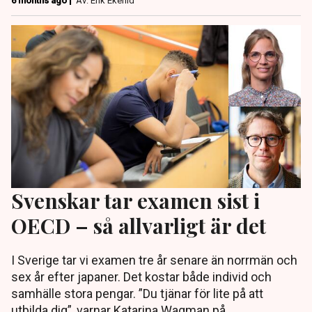
6 months ago |
Av: Erik Ekerlid
Svenskar tar examen sist i
OECD – så allvarligt är det
I Sverige tar vi examen tre år senare än norrmän och
sex år efter japaner. Det kostar både individ och
samhälle stora pengar. ”Du tjänar för lite på att
utbilda dig”, varnar Katarina Wagman på