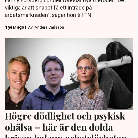
Fanny Forsberg Lundell föreslår nya metoder. ”Det
viktiga är att snabbt få ett inträde på
arbetsmarknaden”, säger hon till TN.
1 year ago |
Av: Anders Carlsson
Högre dödlighet och psykisk
ohälsa – här är den dolda
krisen bakom arbetslösheten