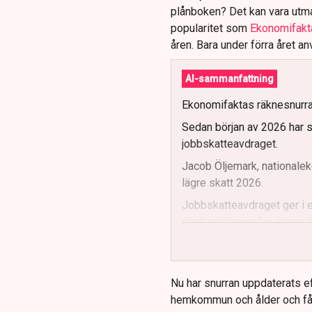
plånboken? Det kan vara utm
popularitet som
Ekonomifakta
åren. Bara under förra året a
AI-sammanfattning
Ekonomifaktas räknesnurra "
Sedan början av 2026 har s
jobbskatteavdraget.
Jacob Öljemark, nationalek
lägre skatt 2026.
Jobbskatteavdraget ger i 
skattesänkning för de med
Det förhöjda grundavdraget 
Snurran visar också kommuna
Nu har snurran uppdaterats ef
hemkommun och ålder och får