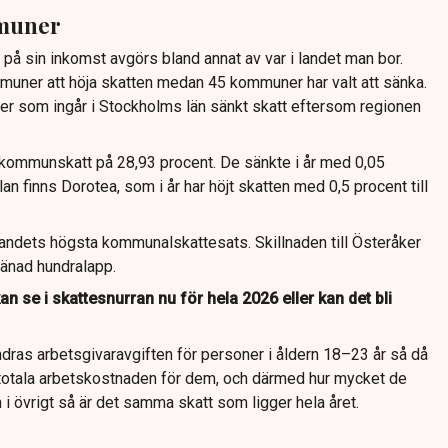
mmuner
på sin inkomst avgörs bland annat av var i landet man bor.
uner att höja skatten medan 45 kommuner har valt att sänka.
 som ingår i Stockholms län sänkt skatt eftersom regionen
 kommunskatt på 28,93 procent. De sänkte i år med 0,05
an finns Dorotea, som i år har höjt skatten med 0,5 procent till
landets högsta kommunalskattesats. Skillnaden till Österåker
jänad hundralapp.
n se i skattesnurran nu för hela 2026 eller kan det bli
dras arbetsgivaravgiften för personer i åldern 18–23 år så då
totala arbetskostnaden för dem, och därmed hur mycket de
 i övrigt så är det samma skatt som ligger hela året.