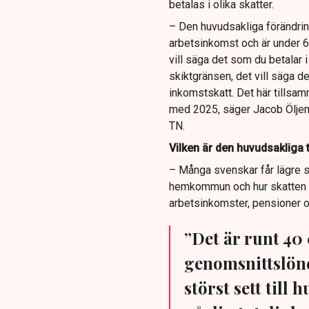
betalas i olika skatter.
– Den huvudsakliga förändrin
arbetsinkomst och är under 6
vill säga det som du betalar 
skiktgränsen, det vill säga d
inkomstskatt. Det här tillsam
med 2025, säger Jacob Öljema
TN.
Vilken är den huvudsakliga 
– Många svenskar får lägre sk
hemkommun och hur skatten ut
arbetsinkomster, pensioner oc
”Det är runt 40 
genomsnittslöne
störst sett till