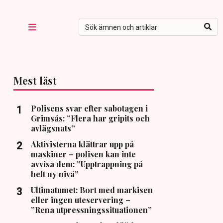
Mest läst
Polisens svar efter sabotagen i
Grimsås: ”Flera har gripits och
avlägsnats”
Aktivisterna klättrar upp på
maskiner – polisen kan inte
avvisa dem: ”Upptrappning på
helt ny nivå”
Ultimatumet: Bort med markisen
eller ingen uteservering –
”Rena utpressningssituationen”