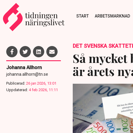
START
ARBETSMARKNAD
DET SVENSKA SKATTET
Så mycket b
är årets ny
Johanna Allhorn
johanna.allhorn@tn.se
Publicerad:
26 jan 2026, 13:01
Uppdaterad:
4 feb 2026, 11:11