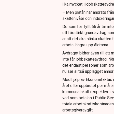
lika mycket i jobbskatteavd
– Men platån har ändrats frå
skattenivåer och indexeringar
De som har fyllt 66 år tar int
ett förstärkt grundavdrag som 
är att det ska sänka skatten f
arbeta längre upp åldrarna.
Avdraget bidrar även till att
inte får jobbskatteavdrag. N
det endast personer som arbe
nu ser alltså upplägget annor
Med hjälp av Ekonomifaktas r
året eller uppbrutet per måna
kommunalskatt respektive even
vad som betalas i Public Ser
totala arbetskraftskostnaden,
arbetsgivaravgift.