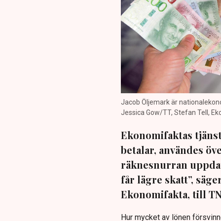
Jacob Öljemark är nationalekon
Jessica Gow/TT, Stefan Tell, E
Ekonomifaktas tjänst
betalar, användes öve
räknesnurran uppdate
får lägre skatt”, sä
Ekonomifakta, till TN
Hur mycket av lönen försvinne