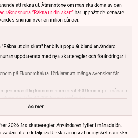
anande att räkna ut. Åtminstone om man ska döma av den
s räknesnurra ”Räkna ut din skatt”
har uppnått de senaste
nvändes snurran över en miljon gånger.
Räkna ut din skatt" har blivit populär bland användare.
nurran uppdaterats med nya skatteregler och förändringar i
onom på Ekonomifakta, förklarar att många svenskar får
en genomsnittlig kommun som mest 400 kronor per månad i
 inkomster från 40 000 kronor i månaden.
Läs mer
för äldre förstärks.
lskatt, statlig skatt, och total arbetskraftskostnad.
ter 2026 års skatteregler. Användaren fyller i månadslön,
 sedan ut en detaljerad beskrivning av hur mycket som ska