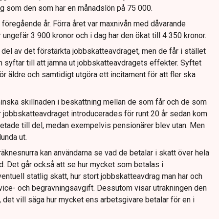
rag som den som har en månadslön på 75 000.
n föregående år. Förra året var maxnivån med dåvarande
 ungefär 3 900 kronor och i dag har den ökat till 4 350 kronor.
e del av det förstärkta jobbskatteavdraget, men de får i stället
syftar till att jämna ut jobbskatteavdragets effekter. Syftet
ör äldre och samtidigt utgöra ett incitament för att fler ska
 minska skillnaden i beskattning mellan de som får och de som
är jobbskatteavdraget introducerades för runt 20 år sedan kom
tade till del, medan exempelvis pensionärer blev utan. Men
lunda ut.
äknesnurra kan användarna se vad de betalar i skatt över hela
d. Det går också att se hur mycket som betalas i
tuell statlig skatt, hur stort jobbskatteavdrag man har och
vice- och begravningsavgift. Dessutom visar uträkningen den
 det vill säga hur mycket ens arbetsgivare betalar för en i