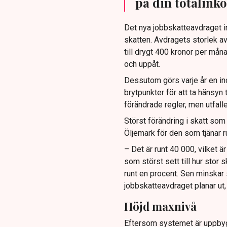
på din totalinko
Det nya jobbskatteavdraget in
skatten. Avdragets storlek a
till drygt 400 kronor per måna
och uppåt.
Dessutom görs varje år en in
brytpunkter för att ta hänsyn t
förändrade regler, men utfalle
Störst förändring i skatt som
Öljemark för den som tjänar 
– Det är runt 40 000, vilket 
som störst sett till hur stor 
runt en procent. Sen minska
jobbskatteavdraget planar ut,
Höjd maxnivå
Eftersom systemet är uppbygg