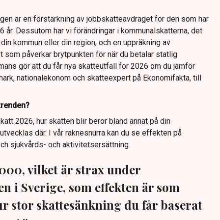
gen är en förstärkning av jobbskatteavdraget för den som har
6 år. Dessutom har vi förändringar i kommunalskatterna, det
i din kommun eller din region, och en uppräkning av
et som påverkar brytpunkten för när du betalar statlig
mans gör att du får nya skatteutfall för 2026 om du jämför
rk, nationalekonom och skatteexpert på Ekonomifakta, till
trenden?
att 2026, hur skatten blir beror bland annat på din
vecklas där. I vår räknesnurra kan du se effekten på
h sjukvårds- och aktivitetsersättning.
000, vilket är strax under
n i Sverige, som effekten är som
 hur stor skattesänkning du får baserat