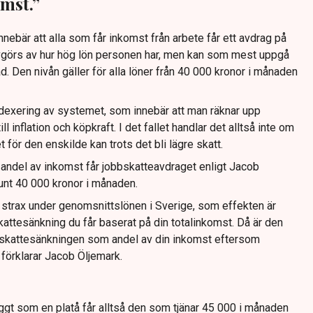
mst.”
nebär att alla som får inkomst från arbete får ett avdrag på
vgörs av hur hög lön personen har, men kan som mest uppgå
d. Den nivån gäller för alla löner från 40 000 kronor i månaden
dexering av systemet, som innebär att man räknar upp
ill inflation och köpkraft. I det fallet handlar det alltså inte om
t för den enskilde kan trots det bli lägre skatt.
 andel av inkomst får jobbskatteavdraget enligt Jacob
runt 40 000 kronor i månaden.
är strax under genomsnittslönen i Sverige, som effekten är
skattesänkning du får baserat på din totalinkomst. Då är den
r skattesänkningen som andel av din inkomst eftersom
 förklarar Jacob Öljemark.
t som en platå får alltså den som tjänar 45 000 i månaden