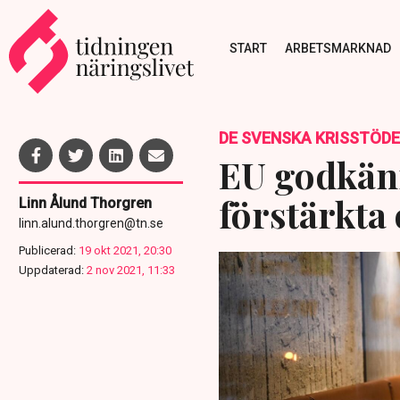
START
ARBETSMARKNAD
DE SVENSKA KRISSTÖD
EU godkänn
förstärkta
Linn Ålund Thorgren
linn.alund.thorgren@tn.se
Publicerad:
19 okt 2021, 20:30
Uppdaterad:
2 nov 2021, 11:33