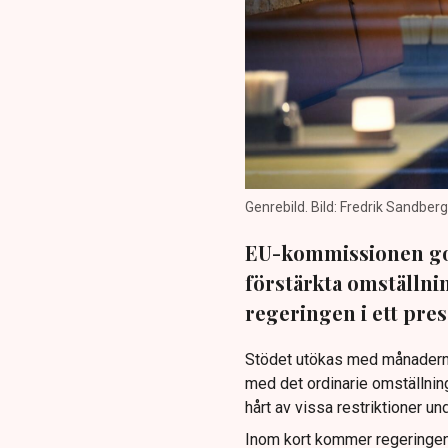
Genrebild. Bild: Fredrik Sandber
EU-kommissionen god
förstärkta omställn
regeringen i ett pr
Stödet utökas med månaderna
med det ordinarie omställning
hårt av vissa restriktioner u
Inom kort kommer regeringen 