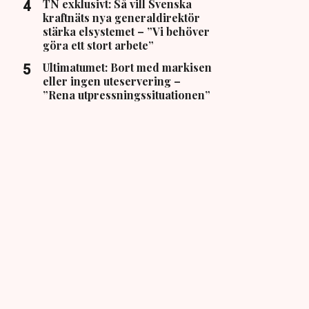
TN exklusivt: Så vill Svenska
kraftnäts nya generaldirektör
stärka elsystemet – ”Vi behöver
göra ett stort arbete”
Ultimatumet: Bort med markisen
eller ingen uteservering –
”Rena utpressningssituationen”