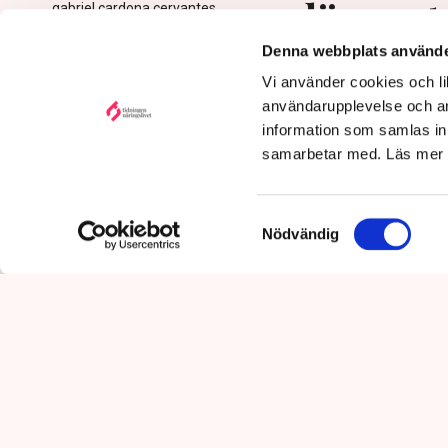
avlägsnat
gabriel.cardona.cervantes
@tn.se
Denna webbplats använde
Publicerad:
6 aug 2026, 12:35
Vi använder cookies och lik
Uppdaterad:
7 aug 2026,
09:58
användarupplevelse och an
information som samlas in 
samarbetar med. Läs mer
Samtyckesval
Nödvändig
Det är polisens uppgift att up
mot pågående brottslighet so