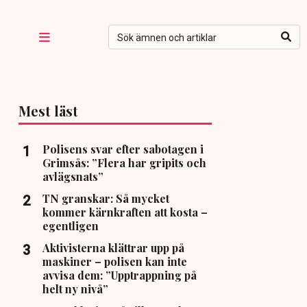
Mest läst
Polisens svar efter sabotagen i
Grimsås: ”Flera har gripits och
avlägsnats”
TN granskar: Så mycket
kommer kärnkraften att kosta –
egentligen
Aktivisterna klättrar upp på
maskiner – polisen kan inte
avvisa dem: ”Upptrappning på
helt ny nivå”