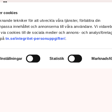
s”
r cookies
nande tekniker för att utveckla våra tjänster, förbättra din
passa innehållet och annonserna till våra användare. Vi vidareb
via cookies till de sociala medier och annons- och analysföreta
 på
tn.se/integritet-personuppgifter/
.
Inställningar
Statistik
Marknadsfö
prätthålla allmän ordning och säkerhet, vilket inkluderar att ingripa
m olaga intrång, förklarar Anna-Lena Mann, polisinspektör vid