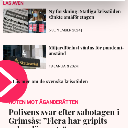
LÄS ÄVEN
Ny forskning: Statliga krisstöden
sänkte småföretagen
5 SEPTEMBER 2024 |
Miljardförlust väntas för pandemi-
anstånd
18 JANUARI 2024 |
Läs mer om de svenska krisstöden
HOTEN MOT ÄGANDERÄTTEN
Polisens svar efter sabotagen i
Grimsås: ”Flera har gripits