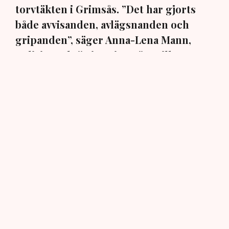
torvtäkten i Grimsås. ”Det har gjorts
både avvisanden, avlägsnanden och
gripanden”, säger Anna-Lena Mann,
polisinspektör i region Väst, till TN.
Torvtäkten i Grimsås i Tranemo kommun har sedan 28
juli stoppats av aktivistgruppen Återställ Våtmarker
efter att aktivister har klättrat upp på
torvproducenten
Neovas maskiner
, grävt igen diken och spridit
ogräsfrön över täkten.
Aktivisterna klättrar upp på
maskiner – polisen kan inte
avvisa dem: ”Upptrappning
på helt ny nivå”
Näringsliv
AI-sammanfattning