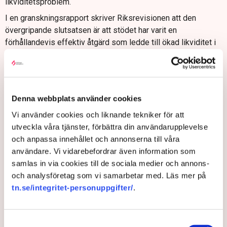
likviditetsproblem.
I en granskningsrapport skriver Riksrevisionen att den
övergripande slutsatsen är att stödet har varit en
förhållandevis effektiv åtgärd som ledde till ökad likviditet i
näringslivet.
Men man pekar också på brister. Det finns inga belägg för att
stödet motverkat konkurser. De företag som var minst
livskraftiga redan före pandemin är överrepresenterade bland
Denna webbplats använder cookies
mottagarna av stödet.
Vi använder cookies och liknande tekniker för att
Skattanstånden har också blivit dyrare för staten än väntat.
utveckla våra tjänster, förbättra din användarupplevelse
Bedömning var att nettokostnaden bli 2,6 miljarder kronor
och anpassa innehållet och annonserna till våra
under perioden 2020–2027. Enligt Riksrevisionens
användare. Vi vidarebefordrar även information som
beräkningar blir slutnotan snarare cirka 10 miljarder kronor.
samlas in via cookies till de sociala medier och annons-
och analysföretag som vi samarbetar med. Läs mer på
Skatteverkets prognos var i januari 2024 att 12–16 miljarder
tn.se/integritet-personuppgifter/
.
kronor av de tillfälliga anstånden inte kommer att kunna
betalas tillbaka.
"Vår bedömning är att den här typen av stöd enbart bör
Samtyckesval