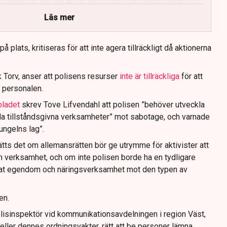
Läs mer
 plats, kritiseras för att inte agera tillräckligt då aktionerna
 Torv, anser att polisens resurser
inte är tillräckliga
för att
 personalen.
bladet
skrev Tove Lifvendahl att polisen ”behöver utveckla
da tillståndsgivna verksamheter” mot sabotage, och varnade
jungelns lag”.
tts det om allemansrätten bör ge utrymme för aktivister att
n verksamhet, och om inte polisen borde ha en tydligare
ivat egendom och näringsverksamhet mot den typen av
en.
lisinspektör vid kommunikationsavdelningen i region Väst,
eller dennes ordningsvakter, rätt att be personer lämna