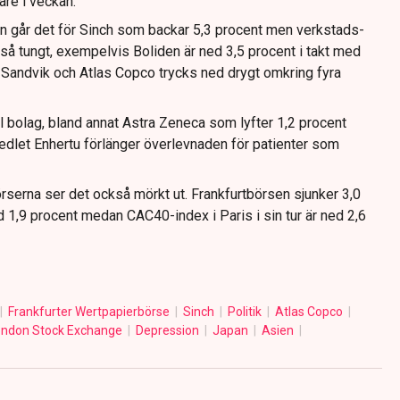
are i veckan.
n går det för Sinch som backar 5,3 procent men verkstads-
så tungt, exempelvis Boliden är ned 3,5 procent i takt med
Sandvik och Atlas Copco trycks ned drygt omkring fyra
l bolag, bland annat Astra Zeneca som lyfter 1,2 procent
medlet Enhertu förlänger överlevnaden för patienter som
serna ser det också mörkt ut. Frankfurtbörsen sjunker 3,0
 1,9 procent medan CAC40-index i Paris i sin tur är ned 2,6
Frankfurter Wertpapierbörse
Sinch
Politik
Atlas Copco
ondon Stock Exchange
Depression
Japan
Asien