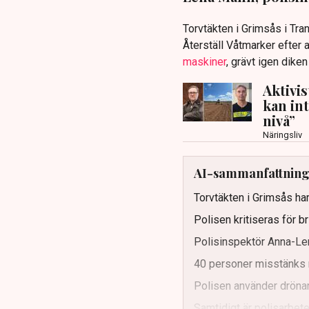
Torvtäkten i Grimsås i Tr
Återställ Våtmarker efter a
maskiner
, grävt igen dike
Aktivi
kan in
nivå”
Näringsliv
AI-sammanfattnin
Torvtäkten i Grimsås har
Polisen kritiseras för b
Polisinspektör Anna-Len
40 personer misstänks 
Polisen använder drönar
Samtidigt är polisarbetet