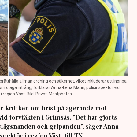
prätthålla allmän ordning och säkerhet, vilket inkluderar att ingripa
m olaga intrång, förklarar Anna-Lena Mann, polisinspektör vid
region Väst. Bild: Privat, Mostphotos
sar kritiken om brist på agerande mot
vid torvtäkten i Grimsås. ”Det har gjorts
avlägsnanden och gripanden”, säger Anna-
pektör i region Väst, till TN.