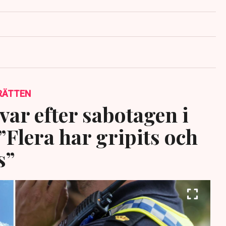
RÄTTEN
var efter sabotagen i
”Flera har gripits och
s”