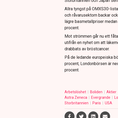
Storbritannien och Japan sen
Allra tyngst på OMXS30-lista
och råvarusektorn backar ock
lägre basmetallpriser medan 
procent.
Mot strömmen går nu ett fåta
utifrån en nyhet om att läke
drabbats av bröstcancer.
På de ledande europeiska bör
procent, Londonbörsen är ned
procent.
Arbetslöshet
Boliden
Aktier
Astra Zeneca
Evergrande
L
Storbritannien
Paris
USA