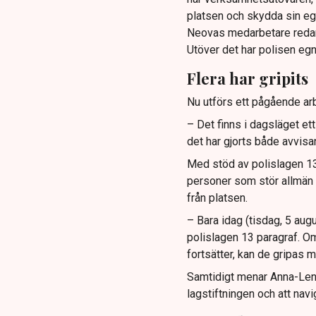
platsen och skydda sin e
Neovas medarbetare reda
Utöver det har polisen eg
Flera har gripits
Nu utförs ett pågående arb
– Det finns i dagsläget et
det har gjorts både avvis
Med stöd av polislagen 13 
personer som stör allmän or
från platsen.
– Bara idag (tisdag, 5 augu
polislagen 13 paragraf. Om
fortsätter, kan de gripas m
Samtidigt menar Anna-Lena 
lagstiftningen och att navi