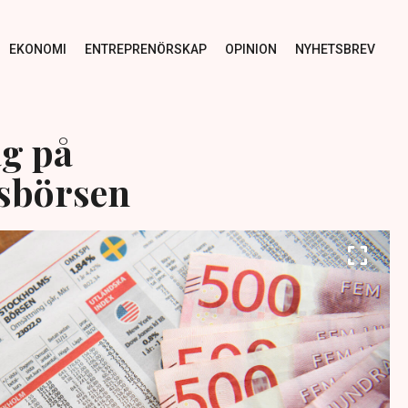
EKONOMI
ENTREPRENÖRSKAP
OPINION
NYHETSBREV
g på
sbörsen