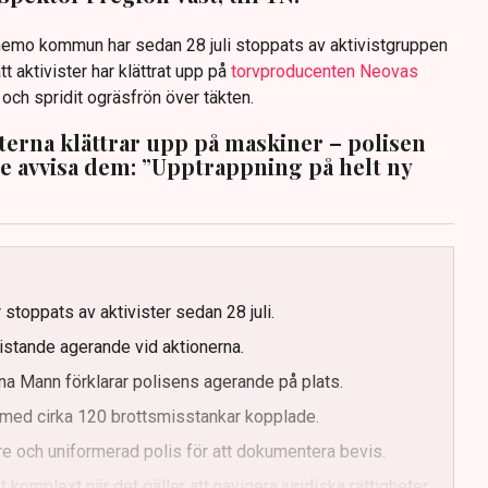
anemo kommun har sedan 28 juli stoppats av aktivistgruppen
tt aktivister har klättrat upp på
torvproducenten Neovas
n och spridit ogräsfrön över täkten.
sterna klättrar upp på maskiner – polisen
te avvisa dem: ”Upptrappning på helt ny
g
 stoppats av aktivister sedan 28 juli.
ristande agerande vid aktionerna.
a Mann förklarar polisens agerande på plats.
med cirka 120 brottsmisstankar kopplade.
e och uniformerad polis för att dokumentera bevis.
 komplext när det gäller att navigera juridiska rättigheter