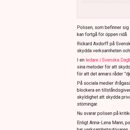
och gränser.
Polisen, som befinner sig på
kan fortgå för öppen ridå.
Rickard Axdorff på Svensk
skydda verksamheten och
I en
ledare i Svenska Dag
sina metoder för att skyd
för att det annars råder ”d
På sociala medier ifrågasä
blockera en tillståndsgive
skyldighet att skydda pr
störningar.
Nu svarar polisen på kritik
Enligt Anna-Lena Mann, po
har verksamhetsutövaren, 