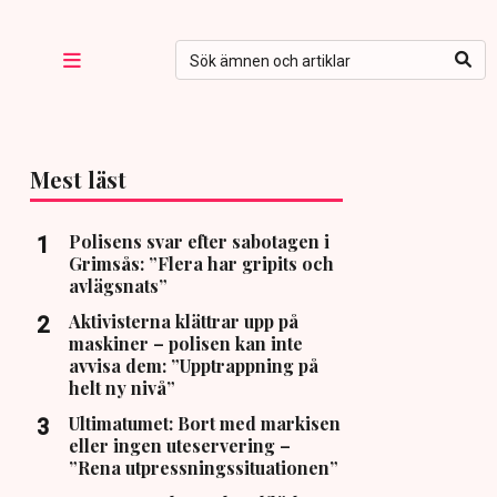
Mest läst
Polisens svar efter sabotagen i
Grimsås: ”Flera har gripits och
avlägsnats”
Aktivisterna klättrar upp på
maskiner – polisen kan inte
avvisa dem: ”Upptrappning på
helt ny nivå”
Ultimatumet: Bort med markisen
eller ingen uteservering –
”Rena utpressningssituationen”