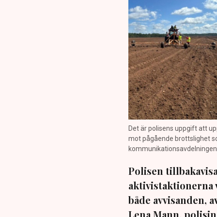
Det är polisens uppgift att up
mot pågående brottslighet so
kommunikationsavdelningen i 
Polisen tillbakavi
aktivistaktionerna 
både avvisanden, 
Lena Mann, polisins