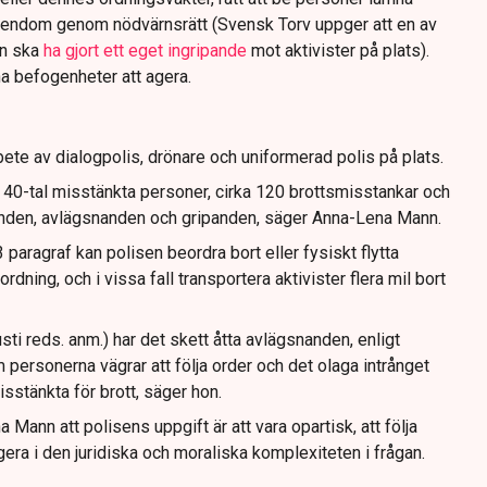
gendom genom nödvärnsrätt (Svensk Torv uppger att en av
n ska
ha gjort ett eget ingripande
mot aktivister på plats).
na befogenheter att agera.
ete av dialogpolis, drönare och uniformerad polis på plats.
t 40-tal misstänkta personer, cirka 120 brottsmisstankar och
anden, avlägsnanden och gripanden, säger Anna-Lena Mann.
paragraf kan polisen beordra bort eller fysiskt flytta
dning, och i vissa fall transportera aktivister flera mil bort
sti reds. anm.) har det skett åtta avlägsnanden, enligt
 personerna vägrar att följa order och det olaga intrånget
isstänkta för brott, säger hon.
Mann att polisens uppgift är att vara opartisk, att följa
gera i den juridiska och moraliska komplexiteten i frågan.