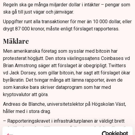
Regeln ska ge många miljarder dollar i intäkter – pengar som
ska gå till just vägar och järnvägar.
Uppgifter runt alla transaktioner för mer än 10 000 dollar, eller
drygt 87 000 kronor, måste enligt förslaget rapporteras.
Mäklare
Men amerikanska företag som sysslar med bitcoin har
protesterat högljutt. Den stora växlingssajtens Coinbases vd
Brian Armstrong säger att förslaget är obegripligt. Twitters
vd Jack Dorsey, som gillar bitcoin, har sagt att förslaget ökar
byråkratin. Det tvingar många att lämna rapporter, även de
som kanske bara skriver dataprogram som har med
kryptovalutor att göra.
Andreas de Blanche, universitetslektor på Högskolan Väst,
håller med i stora drag.
– Rapporteringskravet i infrastrukturplanen är väldigt brett
och till och med omöjligt att uppfylla, rent tekniskt, säger de