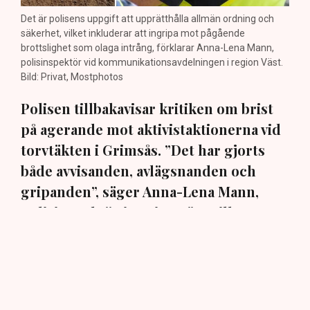
Det är polisens uppgift att upprätthålla allmän ordning och
säkerhet, vilket inkluderar att ingripa mot pågående
brottslighet som olaga intrång, förklarar Anna-Lena Mann,
polisinspektör vid kommunikationsavdelningen i region Väst.
Bild: Privat, Mostphotos
Polisen tillbakavisar kritiken om brist
på agerande mot aktivistaktionerna vid
torvtäkten i Grimsås. ”Det har gjorts
både avvisanden, avlägsnanden och
gripanden”, säger Anna-Lena Mann,
polisinspektör i region Väst, till TN.
Torvtäkten i Grimsås i Tranemo kommun har sedan 28
juli stoppats av aktivistgruppen Återställ Våtmarker
efter att aktivister har klättrat upp på
torvproducenten
Neovas maskiner
, grävt igen diken och spridit