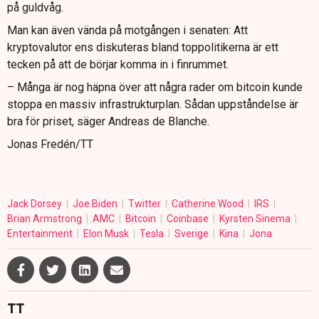
på guldvåg.
Man kan även vända på motgången i senaten: Att
kryptovalutor ens diskuteras bland toppolitikerna är ett
tecken på att de börjar komma in i finrummet.
– Många är nog häpna över att några rader om bitcoin kunde
stoppa en massiv infrastrukturplan. Sådan uppståndelse är
bra för priset, säger Andreas de Blanche.
Jonas Fredén/TT
Jack Dorsey
Joe Biden
Twitter
Catherine Wood
IRS
Brian Armstrong
AMC
Bitcoin
Coinbase
Kyrsten Sinema
Entertainment
Elon Musk
Tesla
Sverige
Kina
Jona
TT