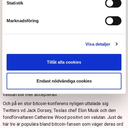
Statistik
Bitcoin styrs inte bara av USA.
Och förslaget om hårdare regler är inte klart än. Det måste gå
Marknadsföring
genom representanthuset också. Men om det passerar i
någon form kan det kanske bli okej, ändå, tycker Andreas de
Blanche.
Visa detaljer
– - Mina studenter skulle uppskatta klarare skatteregler även
här Sverige. De flesta som håller på med kryptovalutor som
bitcoin vill faktiskt själva betala skatt och veta vad som
Tillåt alla cookies
gäller.
Den amerikanska biokedjan AMC Entertainment meddelade
dessutom på tisdagen att den som ett av få stora företag
Endast nödvändiga cookies
tänker börja ta emot bitcoin som betalning, ett tecken på att
valutan blir mer accepterad.
Och på en stor bitcoin-konferens nyligen uttalade sig
Twitters vd Jack Dorsey, Teslas chef Elon Musk och den
fondförvaltaren Catherine Wood positivt om valutan. Just de
här tre är populära bland bitcoin-fansen som väger deras ord