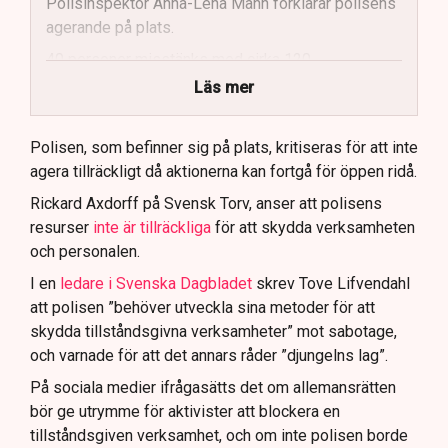
Polisinspektör Anna-Lena Mann förklarar polisens
agerande på plats.
40 personer misstänks med cirka 120
brottsmisstankar kopplade.
Läs mer
Polisen använder drönare och uniformerad polis
för att dokumentera bevis.
Polisen, som befinner sig på plats, kritiseras för att inte
agera tillräckligt då aktionerna kan fortgå för öppen ridå.
Samtidigt är polisarbetet komplext när det gäller
att navigera juridiska rättigheter och gränser.
Rickard Axdorff på Svensk Torv, anser att polisens
resurser
inte är tillräckliga
för att skydda verksamheten
och personalen.
I en
ledare i Svenska Dagbladet
skrev Tove Lifvendahl
att polisen ”behöver utveckla sina metoder för att
skydda tillståndsgivna verksamheter” mot sabotage,
och varnade för att det annars råder ”djungelns lag”.
På sociala medier ifrågasätts det om allemansrätten
bör ge utrymme för aktivister att blockera en
tillståndsgiven verksamhet, och om inte polisen borde