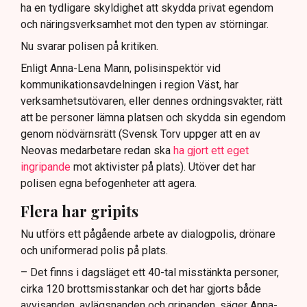
ha en tydligare skyldighet att skydda privat egendom
och näringsverksamhet mot den typen av störningar.
Nu svarar polisen på kritiken.
Enligt Anna-Lena Mann, polisinspektör vid
kommunikationsavdelningen i region Väst, har
verksamhetsutövaren, eller dennes ordningsvakter, rätt
att be personer lämna platsen och skydda sin egendom
genom nödvärnsrätt (Svensk Torv uppger att en av
Neovas medarbetare redan ska
ha gjort ett eget
ingripande
mot aktivister på plats). Utöver det har
polisen egna befogenheter att agera.
Flera har gripits
Nu utförs ett pågående arbete av dialogpolis, drönare
och uniformerad polis på plats.
– Det finns i dagsläget ett 40-tal misstänkta personer,
cirka 120 brottsmisstankar och det har gjorts både
avvisanden, avlägsnanden och gripanden, säger Anna-