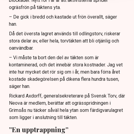
blockader. Nytt för i år är att aktivisterna sprider
ogräsfrön på täktens yta.
– De gick i bredd och kastade ut frön överallt, säger
han.
Då det översta lagret används till odlingstorv, riskerar
stora delar av, eller hela, torvtäkten att bli otjänlig och
oanvändbar.
– Vi måste ta bort den del av täkten som är
kontaminerad, och det innebär stora kostnader. Jag vet
inte hur mycket det rör sig om i år, men bara förra året
kostade skadegörelsen på dikena flera hundra tusen,
säger han.
Rickard Axdorff, generalsekreterare på Svensk Torv, där
Neova är medlem, berättar att ogrässpridningen i
Grimsås nu täcker såväl hela ytan som färdigvarulagret
som ligger i anslutning till täkten.
”En upptrappning”