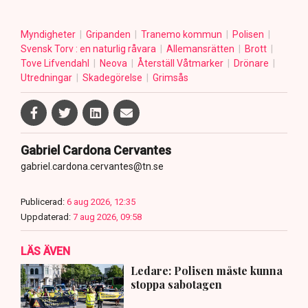
Myndigheter
Gripanden
Tranemo kommun
Polisen
Svensk Torv : en naturlig råvara
Allemansrätten
Brott
Tove Lifvendahl
Neova
Återställ Våtmarker
Drönare
Utredningar
Skadegörelse
Grimsås
Gabriel Cardona Cervantes
gabriel.cardona.cervantes@tn.se
Publicerad:
6 aug 2026, 12:35
Uppdaterad:
7 aug 2026, 09:58
LÄS ÄVEN
Ledare: Polisen måste kunna
stoppa sabotagen