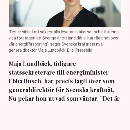
”Det är viktigt att säkerställa leveranssäkerhet och att kunna
visa företagen att Sverige är ett land där vi har rådighet över
vår energiförsörjning”, säger Svenska kraftnäts nya
generaldirektör Maja Lundbäck. Bild: Pressbild
Maja Lundbäck, tidigare
statssekreterare till energiminister
Ebba Busch, har precis tagit över som
generaldirektör för Svenska kraftnät.
Nu pekar hon ut vad som väntar: ”Det är
viktigt att vi kan matcha produktion och
konsumtion”, säger hon i en exklusiv
intervju med TN.