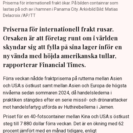
Priserna för internationell frakt ökar. På bilden containrar som
lastas på och av i hamnen i Panama City. Arkivbild Bild: Matias
Delacroix /AP/TT
Priserna för internationell frakt rusar.
Orsaken är att företag runt om i världen
skyndar sig att fylla på sina lager inför en
ny vända med höjda amerikanska tullar,
rapporterar Financial Times.
Förra veckan nådde fraktpriserna på rutterna mellan Asien
och USA:s östkust samt mellan Asien och Europa de högsta
nivåerna sedan sommaren 2024, då handelslederna i
praktiken stängdes efter en serie missil- och drönarattacker
mot handelsfartyg utförda av Huthirebellerna i Jemen.
Priset för en 40-fotscontainer mellan Kina och USA:s östkust
steg till 7 880 dollar förra veckan. Det är en ökning med 62
procent jämfört med en månad tidigare, enligt