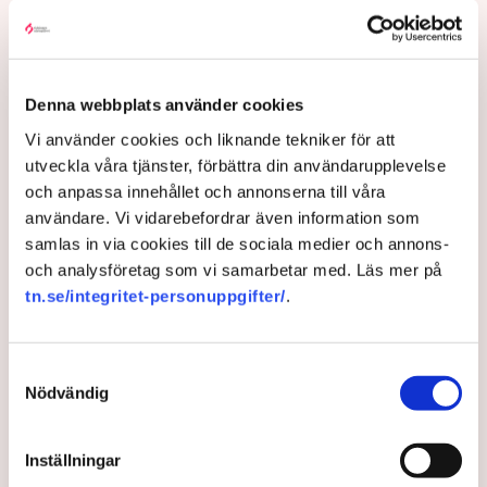
ogräsfrön. ”Aktivisterna sprang emot
oss”, säger Mats Henriksson,
tillståndsansvarig på Neova, till TN. Nu
varnar branschen för skador på
Denna webbplats använder cookies
uppemot 100 miljoner kronor.
Vi använder cookies och liknande tekniker för att
utveckla våra tjänster, förbättra din användarupplevelse
Brytningen av torvtäkten i Grimsås lamslås av
och anpassa innehållet och annonserna till våra
aktivistgruppen Återställ Våtmarker. Mats Henriksson,
användare. Vi vidarebefordrar även information som
tillståndsansvarig på Neova, som befinner sig på plats,
samlas in via cookies till de sociala medier och annons-
beskriver hur ett 40-tal personer spred ut sig över den
och analysföretag som vi samarbetar med. Läs mer på
tillståndsgivna verksamhetsytan förra veckan och
tn.se/integritet-personuppgifter/
.
stoppade all pågående verksamhet.
AI-sammanfattning
Samtyckesval
Nödvändig
Aktivistgruppen Återställ Våtmarker har stoppat
torvbrytningen i Grimsås.
Inställningar
Mats Henriksson från Neova beskriver omfattande