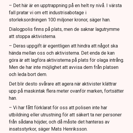
– Det här är en upptrappning på en helt ny nivå. I värsta
fall pratar vi om ett industrisabotage i
storleksordningen 100 miljoner kronor, säger han.
Dialogpolis finns på plats, men de saknar lagutrymme
att stoppa aktivisterna.
– Deras uppgift är egentligen att hindra att något ska
hända mellan oss och aktivisterna. Det enda de kan
göra är att lagföra aktivisterna på plats för olaga intrång.
Men de har inte möjlighet att avvisa dem från platsen
och leda bort dem.
Det blir desto svårare att agera när aktivister klättrar
upp på maskintak flera meter ovanför marken, fortsätter
han.
– Vi har fått förklarat för oss att polisen inte har
utbildning eller utrustning för att säkert ta ner personer
från sådana höjder, och då måste det hanteras av
insatsstyrkor, säger Mats Henriksson.