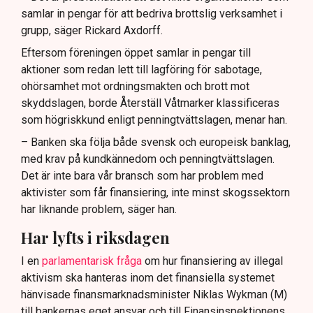
samlar in pengar för att bedriva brottslig verksamhet i
grupp, säger Rickard Axdorff.
Eftersom föreningen öppet samlar in pengar till
aktioner som redan lett till lagföring för sabotage,
ohörsamhet mot ordningsmakten och brott mot
skyddslagen, borde Återställ Våtmarker klassificeras
som högriskkund enligt penningtvättslagen, menar han.
– Banken ska följa både svensk och europeisk banklag,
med krav på kundkännedom och penningtvättslagen.
Det är inte bara vår bransch som har problem med
aktivister som får finansiering, inte minst skogssektorn
har liknande problem, säger han.
Har lyfts i riksdagen
I en
parlamentarisk fråga
om hur finansiering av illegal
aktivism ska hanteras inom det finansiella systemet
hänvisade finansmarknadsminister Niklas Wykman (M)
till bankernas eget ansvar och till Finansinspektionens