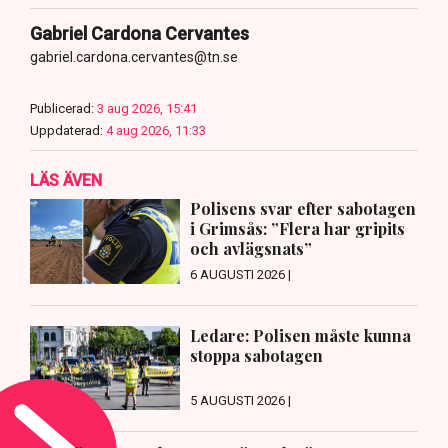
Gabriel Cardona Cervantes
gabriel.cardona.cervantes@tn.se
Publicerad:
3 aug 2026, 15:41
Uppdaterad:
4 aug 2026, 11:33
LÄS ÄVEN
Polisens svar efter sabotagen
i Grimsås: ”Flera har gripits
och avlägsnats”
6 AUGUSTI 2026 |
Ledare: Polisen måste kunna
stoppa sabotagen
5 AUGUSTI 2026 |