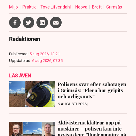
Miljö
Praktik
Tove Lifvendahl
Neova
Brott
Grimsås
Redaktionen
Publicerad:
5 aug 2026, 13:21
Uppdaterad:
6 aug 2026, 07:35
LÄS ÄVEN
Polisens svar efter sabotagen
i Grimsås: ”Flera har gripits
och avlägsnats”
6 AUGUSTI 2026 |
Aktivisterna klättrar upp på
maskiner – polisen kan inte
avvisa dem: ”Upptrappning på