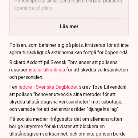
Polisinspektör Anna-Lena Mann förklarar polisens
agerande på plats.
40 personer misstänks med cirka 120
brottsmisstankar kopplade.
Läs mer
Polisen använder drönare och uniformerad polis
för att dokumentera bevis.
Polisen, som befinner sig på plats, kritiseras för att inte
agera tillräckligt då aktionerna kan fortgå för öppen ridå.
Samtidigt är polisarbetet komplext när det gäller
att navigera juridiska rättigheter och gränser.
Rickard Axdorff på Svensk Torv, anser att polisens
resurser
inte är tillräckliga
för att skydda verksamheten
och personalen.
I en
ledare i Svenska Dagbladet
skrev Tove Lifvendahl
att polisen ”behöver utveckla sina metoder för att
skydda tillståndsgivna verksamheter” mot sabotage,
och varnade för att det annars råder ”djungelns lag”.
På sociala medier ifrågasätts det om allemansrätten
bör ge utrymme för aktivister att blockera en
tillståndsgiven verksamhet, och om inte polisen borde