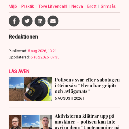
Miljö
Praktik
Tove Lifvendahl
Neova
Brott
Grimsås
Redaktionen
Publicerad:
5 aug 2026, 13:21
Uppdaterad:
6 aug 2026, 07:35
LÄS ÄVEN
Polisens svar efter sabotagen
i Grimsås: ”Flera har gripits
och avlägsnats”
6 AUGUSTI 2026 |
Aktivisterna klättrar upp på
maskiner – polisen kan inte
avvisa dem: ”Upptrappning på