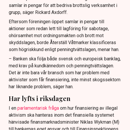
samlar in pengar för att bedriva brottslig verksamhet i
grupp, säger Rickard Axdorff.
Eftersom föreningen öppet samlar in pengar till
aktioner som redan lett till lagföring för sabotage,
ohörsamhet mot ordningsmakten och brott mot
skyddslagen, borde Återställ Våtmarker klassificeras
som högriskkund enligt penningtvättslagen, menar han.
– Banken ska följa både svensk och europeisk banklag,
med krav på kundkännedom och penningtvättslagen.
Det är inte bara vår bransch som har problem med
aktivister som får finansiering, inte minst skogssektorn
har liknande problem, säger han.
Har lyfts i riksdagen
I en
parlamentarisk fråga
om hur finansiering av illegal
aktivism ska hanteras inom det finansiella systemet
hänvisade finansmarknadsminister Niklas Wykman (M)
till bankernas eget ansvar och till Finansinspektionens