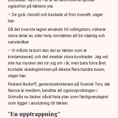
ogräsfrön på täktens yta.
– De gick i bredd och kastade ut frön överallt, säger
han.
Då det översta lagret används till odlingstorv, riskerar
stora delar av, eller hela, torvtäkten att bli otjänlig och
oanvändbar.
– Vi måste ta bort den del av täkten som är
kontaminerad, och det innebär stora kostnader. Jag vet
inte hur mycket det rör sig om i år, men bara förra året
kostade skadegörelsen på dikena flera hundra tusen,
säger han.
Rickard Axdorff, generalsekreterare på Svensk Torv, där
Neova är medlem, berättar att ogrässpridningen i
Grimsås nu täcker såväl hela ytan som färdigvarulagret
som ligger i anslutning till täkten.
”En upptrappning”