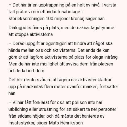
– Det här är en upptrappning på en helt ny nivå. I värsta
fall pratar vi om ett industrisabotage i
storleksordningen 100 miljoner kronor, säger han.
Dialogpolis finns på plats, men de saknar lagutrymme
att stoppa aktivisterna.
– Deras uppgift är egentligen att hindra att något ska
hända mellan oss och aktivisterna. Det enda de kan
göra är att lagföra aktivisterna på plats för olaga intrång.
Men de har inte möjlighet att avvisa dem från platsen
och leda bort dem.
Det blir desto svårare att agera när aktivister klättrar
upp på maskintak flera meter ovanför marken, fortsätter
han.
– Vi har fått förklarat för oss att polisen inte har
utbildning eller utrustning för att säkert ta ner personer
från sådana höjder, och då måste det hanteras av
insatsstyrkor, säger Mats Henriksson.