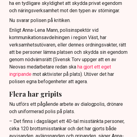
ha en tydligare skyldighet att skydda privat egendom
och näringsverksamhet mot den typen av störningar.
Nu svarar polisen på kritiken.
Enligt Anna-Lena Mann, polisinspektör vid
kommunikationsavdelningen i region Väst, har
verksamhetsutövaren, eller dennes ordningsvakter, rätt
att be personer lämna platsen och skydda sin egendom
genom nödvärnsrätt (Svensk Torv uppger att en av
Neovas medarbetare redan ska
ha gjort ett eget
ingripande
mot aktivister på plats). Utöver det har
polisen egna befogenheter att agera.
Flera har gripits
Nu utförs ett pågående arbete av dialogpolis, drönare
och uniformerad polis på plats.
– Det finns i dagsläget ett 40-tal misstänkta personer,
cirka 120 brottsmisstankar och det har gjorts både
avvisanden, avlägsnanden och gripanden, säger Anna-