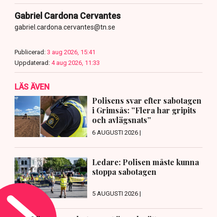
Gabriel Cardona Cervantes
gabriel.cardona.cervantes@tn.se
Publicerad:
3 aug 2026, 15:41
Uppdaterad:
4 aug 2026, 11:33
LÄS ÄVEN
Polisens svar efter sabotagen
i Grimsås: ”Flera har gripits
och avlägsnats”
6 AUGUSTI 2026 |
Ledare: Polisen måste kunna
stoppa sabotagen
5 AUGUSTI 2026 |