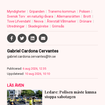
Myndigheter
Gripanden
Tranemo kommun
Polisen
Svensk Torv : en naturlig råvara
Allemansrätten
Brott
Tove Lifvendahl
Neova
Återställ Våtmarker
Drönare
Utredningar
Skadegörelse
Grimsås
Gabriel Cardona Cervantes
gabriel.cardona.cervantes@tn.se
Publicerad:
6 aug 2026, 12:35
Uppdaterad:
10 aug 2026, 10:10
LÄS ÄVEN
Ledare: Polisen måste kunna
stoppa sabotagen