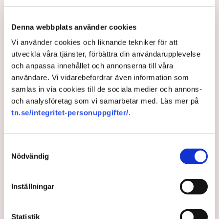
ogräsfrön. ”Aktivisterna sprang emot
oss”, säger Mats Henriksson,
Denna webbplats använder cookies
tillståndsansvarig på Neova, till TN. Nu
Vi använder cookies och liknande tekniker för att
varnar branschen för skador på
utveckla våra tjänster, förbättra din användarupplevelse
uppemot 100 miljoner kronor.
och anpassa innehållet och annonserna till våra
användare. Vi vidarebefordrar även information som
Brytningen av torvtäkten i Grimsås lamslås av
samlas in via cookies till de sociala medier och annons-
aktivistgruppen Återställ Våtmarker. Mats Henriksson,
och analysföretag som vi samarbetar med. Läs mer på
tillståndsansvarig på Neova, som befinner sig på plats,
tn.se/integritet-personuppgifter/
.
beskriver hur ett 40-tal personer spred ut sig över den
tillståndsgivna verksamhetsytan förra veckan och
stoppade all pågående verksamhet.
Samtyckesval
Nödvändig
AI-sammanfattning
Aktivistgruppen Återställ Våtmarker har stoppat
Inställningar
torvbrytningen i Grimsås.
Mats Henriksson från Neova beskriver omfattande
Statistik