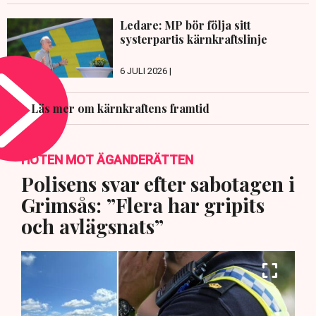
Ledare: MP bör följa sitt
systerpartis kärnkraftslinje
6 JULI 2026 |
Läs mer om kärnkraftens framtid
HOTEN MOT ÄGANDERÄTTEN
Polisens svar efter sabotagen i
Grimsås: ”Flera har gripits
och avlägsnats”