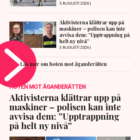
5 AUGUSTI 2026 |
Aktivisterna klättrar upp på
maskiner – polisen kan inte
avvisa dem: ”Upptrappning på
helt ny nivå”
3 AUGUSTI 2026 |
Läs mer om hoten mot äganderätten
HOTEN MOT ÄGANDERÄTTEN
Aktivisterna klättrar upp på
maskiner – polisen kan inte
avvisa dem: ”Upptrappning
på helt ny nivå”