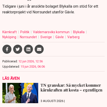
Tidigare i juni i år ansökte bolaget Blykalla om stöd för ett
reaktorprojekt vid Norrsundet utanför Gävle.
Kärnkraft
Politik
Valdemarsviks kommun
Blykalla
Nyköping
Norrsundet
Sverige
Gävle
Varberg
Publicerad:
12 jun 2026, 12:56
Uppdaterad:
15 jun 2026, 06:06
LÄS ÄVEN
TN granskar: Så mycket kommer
kärnkraften att kosta – egentligen
3 AUGUSTI 2026 |