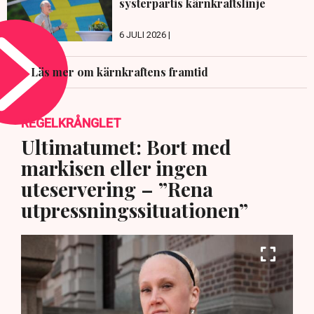
systerpartis kärnkraftslinje
6 JULI 2026 |
Läs mer om kärnkraftens framtid
REGELKRÅNGLET
Ultimatumet: Bort med
markisen eller ingen
uteservering – ”Rena
utpressningssituationen”