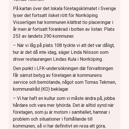
På kartan över det lokala företagsklimatet i Sverige
lyser det fortsatt ilsket rött för Norrköping.
Visserligen har kommunen klättrat tio placeringar i
år men är fortsatt förankrad i botten av listan: Plats
253 av landets 290 kommuner.
– När vi låg på plats 108 tyckte vi att det var dåligt,
hur är det då inte idag, säger Linda Nilsson som
driver restaurangen Lindas Kula i Norrköping.
Den punkt i LFK-undersökningen där förvaltningen
får sämst betyg av företagen är kommunens
service och bemötande, något som Tomas Tekmen,
kommunalråd (KD) beklagar.
– Vi har haft en kultur som vi måste ändra på, jobba
hårdare och vara mer lyhörda. Det är alltid synd när
företagen, som ju är motorn i samhället, hamnar i
problem och situationer i förhållande till
kommunen, så vi har definitivt en resa att göra,