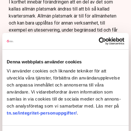
I korthet innebär förändringen att en del av det som
kallas allmän platsmark ändras till att bli så kallad
kvartersmark. Allmän platsmark är till för allmänheten
och kan bara upplåtas för annan verksamhet, till
exempel en uteservering, under begränsad tid och får
inte ha alltför omfattande konstruktioner som väggar
och inglasning.
– Det har funnits konstruktioner runt uteserveringarna
som inte varit öppna och sådana är inte tillåtna på
Denna webbplats använder cookies
offentlig mark. Därför görs förändringarna, säger Maria
Vi använder cookies och liknande tekniker för att
Egebäck, enhetschef på driftstöd och service i
utveckla våra tjänster, förbättra din användarupplevelse
Norrköping.
och anpassa innehållet och annonserna till våra
Förändringen från allmän platsmark till kvartersmark
användare. Vi vidarebefordrar även information som
medger att den kan hyras ut under längre tid och andra
samlas in via cookies till de sociala medier och annons-
villkor. Det kräver dock en ändring i detaljplanen för
och analysföretag som vi samarbetar med. Läs mer på
kommunen vilket är en tidskrävande process som kan
tn.se/integritet-personuppgifter/
.
vara klar i slutet av nästa år och där har Linda Nilsson
och ett flertal andra restaurangföretagare hamnat i kläm.