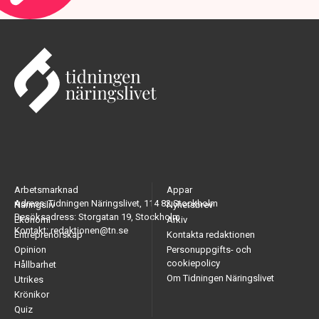
Arbetsmarknad
Appar
Adress: Tidningen Näringslivet, 114 82 Stockholm
Näringsliv
Nyhetsbrev
Besöksadress: Storgatan 19, Stockholm
Ekonomi
Arkiv
Kontakt: redaktionen@tn.se
Entreprenörskap
Kontakta redaktionen
Opinion
Personuppgifts- och
cookiepolicy
Hållbarhet
Om Tidningen Näringslivet
Utrikes
Krönikor
Quiz