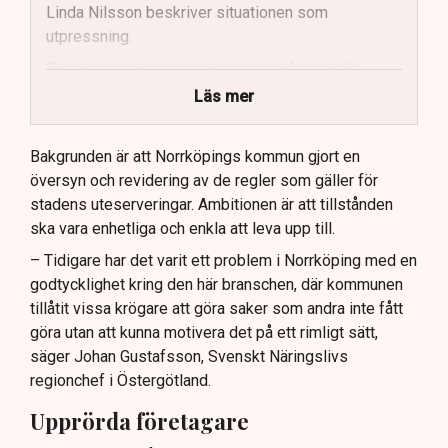
Linda Nilsson beskriver situationen som
utpressning.
Flera krögare kritiserar kommunen för otydlig
kommunikation.
Läs mer
Kommunen vill skapa enhetliga regler för
uteserveringar.
Bakgrunden är att Norrköpings kommun gjort en
översyn och revidering av de regler som gäller för
Lindas Kula ställer in uteserveringen för
stadens uteserveringar. Ambitionen är att tillstånden
sommaren.
ska vara enhetliga och enkla att leva upp till.
– Tidigare har det varit ett problem i Norrköping med en
godtycklighet kring den här branschen, där kommunen
tillåtit vissa krögare att göra saker som andra inte fått
göra utan att kunna motivera det på ett rimligt sätt,
säger Johan Gustafsson, Svenskt Näringslivs
regionchef i Östergötland.
Upprörda företagare