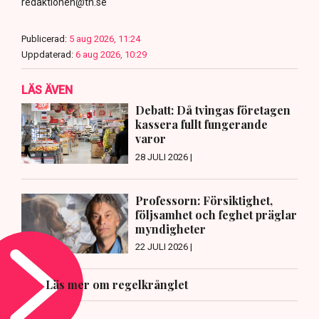
redaktionen@tn.se
Publicerad:
5 aug 2026, 11:24
Uppdaterad:
6 aug 2026, 10:29
LÄS ÄVEN
Debatt: Då tvingas företagen
kassera fullt fungerande
varor
28 JULI 2026 |
Professorn: Försiktighet,
följsamhet och feghet präglar
myndigheter
22 JULI 2026 |
Läs mer om regelkrånglet