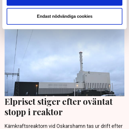
här blir en lång konflikt så kommer det vara ett stort
problem”, säger Peter Krebs hos Mind Energy till TN.
Endast nödvändiga cookies
5 months ago |
Av: Pontus Nyman
Elpriset stiger efter oväntat
stopp i reaktor
Kärnkraftsreaktorn vid Oskarshamn tas ur drift efter