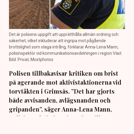
Det är polisens uppgift att upprätthålla allmän ordning och
säkerhet, vilket inkluderar att ingripa mot pågående
brottslighet som olaga intrång, förklarar Anna-Lena Mann,
polisinspektör vid kommunikationsavdelningen i region Väst.
Bild: Privat, Mostphotos
Polisen tillbakavisar kritiken om brist
på agerande mot aktivistaktionerna vid
torvtäkten i Grimsås. ”Det har gjorts
både avvisanden, avlägsnanden och
gripanden”, säger Anna-Lena Mann,
polisinspektör i region Väst, till TN.
Torvtäkten i Grimsås i Tranemo kommun har sedan 28