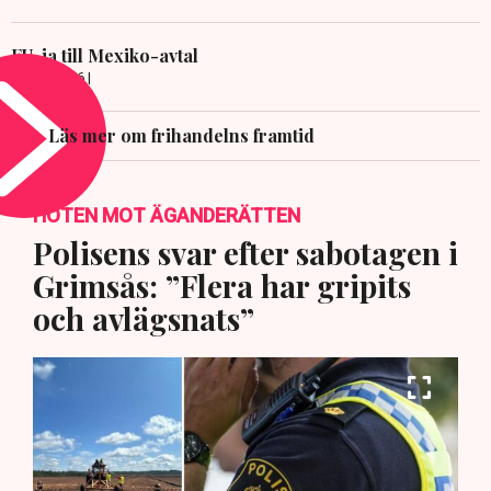
EU-ja till Mexiko-avtal
8 JULI 2026 |
Läs mer om frihandelns framtid
HOTEN MOT ÄGANDERÄTTEN
Polisens svar efter sabotagen i
Grimsås: ”Flera har gripits
och avlägsnats”