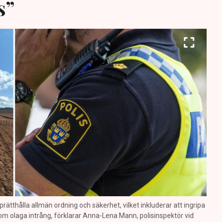
s”
prätthålla allmän ordning och säkerhet, vilket inkluderar att ingripa
m olaga intrång, förklarar Anna-Lena Mann, polisinspektör vid