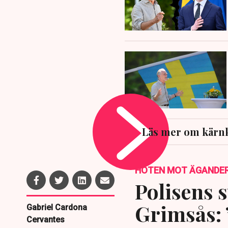
Läs mer om kärnk
HOTEN MOT ÄGANDE
Polisens s
Grimsås: 
Gabriel Cardona
Cervantes