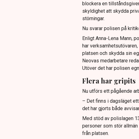
blockera en tillståndsgive
skyldighet att skydda pr
störningar.
Nu svarar polisen på kritik
Enligt Anna-Lena Mann, po
har verksamhetsutövaren, 
platsen och skydda sin e
Neovas medarbetare reda
Utöver det har polisen eg
Flera har gripits
Nu utförs ett pågående arb
– Det finns i dagsläget et
det har gjorts både avvis
Med stöd av polislagen 13 
personer som stör allmän or
från platsen.