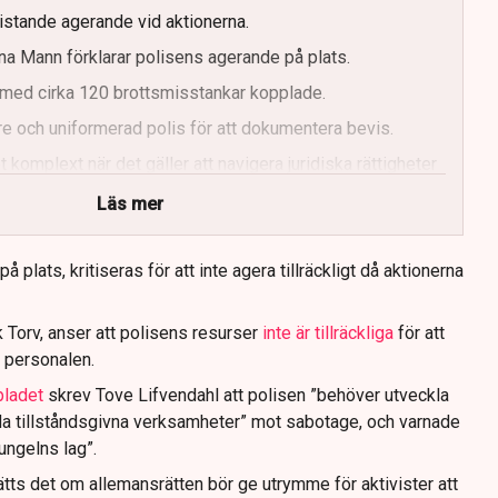
ristande agerande vid aktionerna.
a Mann förklarar polisens agerande på plats.
med cirka 120 brottsmisstankar kopplade.
e och uniformerad polis för att dokumentera bevis.
 komplext när det gäller att navigera juridiska rättigheter
Läs mer
 plats, kritiseras för att inte agera tillräckligt då aktionerna
 Torv, anser att polisens resurser
inte är tillräckliga
för att
 personalen.
bladet
skrev Tove Lifvendahl att polisen ”behöver utveckla
da tillståndsgivna verksamheter” mot sabotage, och varnade
jungelns lag”.
tts det om allemansrätten bör ge utrymme för aktivister att