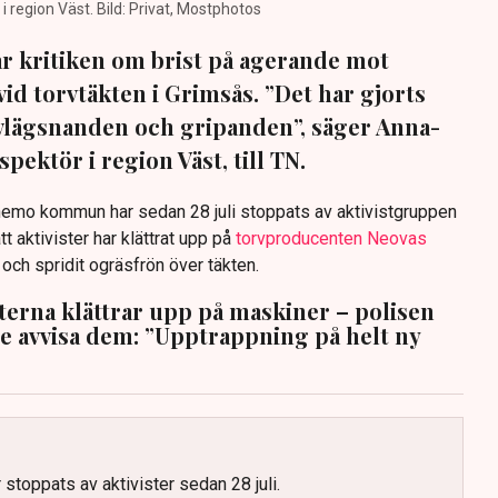
region Väst. Bild: Privat, Mostphotos
sar kritiken om brist på agerande mot
vid torvtäkten i Grimsås. ”Det har gjorts
avlägsnanden och gripanden”, säger Anna-
pektör i region Väst, till TN.
anemo kommun har sedan 28 juli stoppats av aktivistgruppen
tt aktivister har klättrat upp på
torvproducenten Neovas
n och spridit ogräsfrön över täkten.
sterna klättrar upp på maskiner – polisen
te avvisa dem: ”Upptrappning på helt ny
g
 stoppats av aktivister sedan 28 juli.