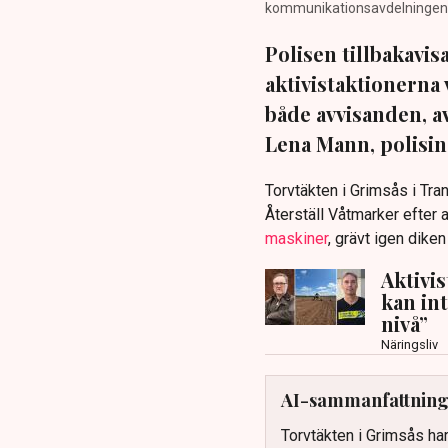
kommunikationsavdelningen i 
Polisen tillbakavi
aktivistaktionerna 
både avvisanden, 
Lena Mann, polisins
Torvtäkten i Grimsås i Tr
Återställ Våtmarker efter a
maskiner
, grävt igen dike
Aktivi
kan in
nivå”
Näringsliv
AI-sammanfattnin
Torvtäkten i Grimsås har