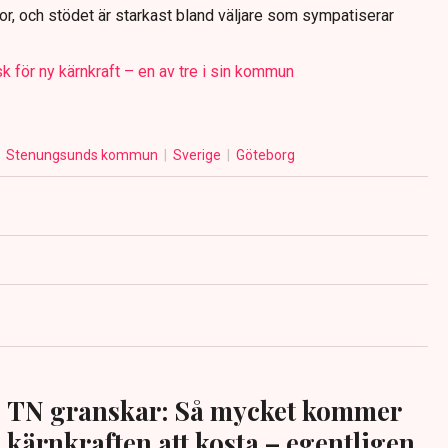
nnor, och stödet är starkast bland väljare som sympatiserar
 för ny kärnkraft – en av tre i sin kommun
Stenungsunds kommun
Sverige
Göteborg
TN granskar: Så mycket kommer
kärnkraften att kosta – egentligen