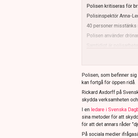
Polisen kritiseras för b
Polisinspektör Anna-Len
40 personer misstänks 
Polisen använder drönar
Samtidigt är polisarbetet
och gränser.
Polisen, som befinner sig på
kan fortgå för öppen ridå.
Rickard Axdorff på Svensk
skydda verksamheten och
I en
ledare i Svenska Dag
sina metoder för att skyd
för att det annars råder ”d
På sociala medier ifrågasä