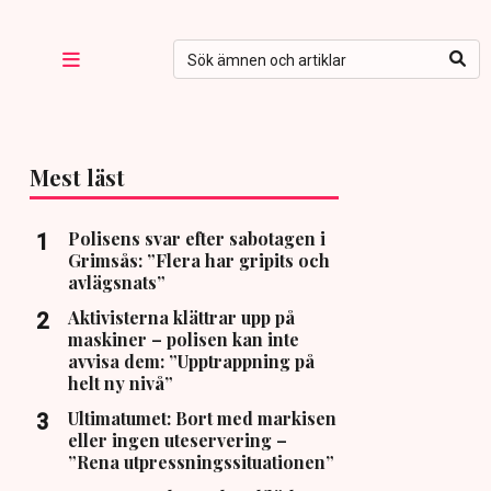
Mest läst
Polisens svar efter sabotagen i
Grimsås: ”Flera har gripits och
avlägsnats”
Aktivisterna klättrar upp på
maskiner – polisen kan inte
avvisa dem: ”Upptrappning på
helt ny nivå”
Ultimatumet: Bort med markisen
eller ingen uteservering –
”Rena utpressningssituationen”