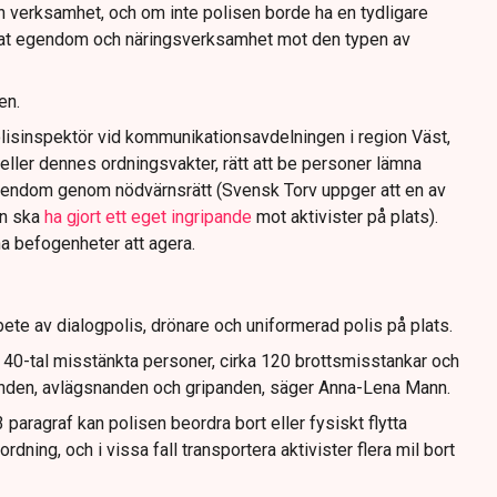
n verksamhet, och om inte polisen borde ha en tydligare
ivat egendom och näringsverksamhet mot den typen av
en.
lisinspektör vid kommunikationsavdelningen i region Väst,
eller dennes ordningsvakter, rätt att be personer lämna
gendom genom nödvärnsrätt (Svensk Torv uppger att en av
n ska
ha gjort ett eget ingripande
mot aktivister på plats).
na befogenheter att agera.
ete av dialogpolis, drönare och uniformerad polis på plats.
t 40-tal misstänkta personer, cirka 120 brottsmisstankar och
anden, avlägsnanden och gripanden, säger Anna-Lena Mann.
paragraf kan polisen beordra bort eller fysiskt flytta
dning, och i vissa fall transportera aktivister flera mil bort