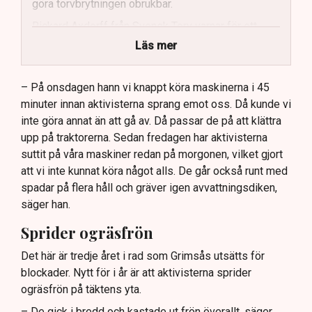
göra torvbrytningen obrukbar.
Rickard Axdorff från Svensk Torv varnar för ett
stort ekonomiskt sabotage.
Läs mer
Dialogpolisen på plats står maktlös inför
aktivisternas handlingar.
– På onsdagen hann vi knappt köra maskinerna i 45
minuter innan aktivisterna sprang emot oss. Då kunde vi
Frågor kvarstår om finansiering av illegal aktivism.
inte göra annat än att gå av. Då passar de på att klättra
upp på traktorerna. Sedan fredagen har aktivisterna
suttit på våra maskiner redan på morgonen, vilket gjort
att vi inte kunnat köra något alls. De går också runt med
spadar på flera håll och gräver igen avvattningsdiken,
säger han.
Sprider ogräsfrön
Det här är tredje året i rad som Grimsås utsätts för
blockader. Nytt för i år är att aktivisterna sprider
ogräsfrön på täktens yta.
– De gick i bredd och kastade ut frön överallt, säger