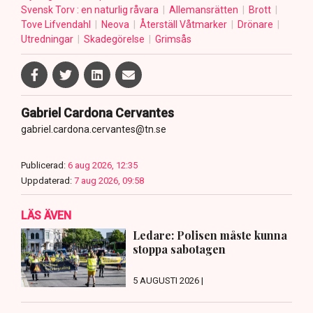
Svensk Torv : en naturlig råvara
Allemansrätten
Brott
Tove Lifvendahl
Neova
Återställ Våtmarker
Drönare
Utredningar
Skadegörelse
Grimsås
Gabriel Cardona Cervantes
gabriel.cardona.cervantes@tn.se
Publicerad:
6 aug 2026, 12:35
Uppdaterad:
7 aug 2026, 09:58
LÄS ÄVEN
Ledare: Polisen måste kunna
stoppa sabotagen
5 AUGUSTI 2026 |