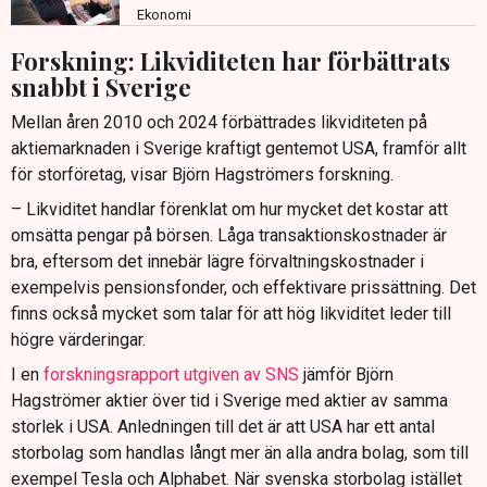
Ekonomi
Forskning: Likviditeten har förbättrats
snabbt i Sverige
Mellan åren 2010 och 2024 förbättrades likviditeten på
aktiemarknaden i Sverige kraftigt gentemot USA, framför allt
för storföretag, visar Björn Hagströmers forskning.
– Likviditet handlar förenklat om hur mycket det kostar att
omsätta pengar på börsen. Låga transaktionskostnader är
bra, eftersom det innebär lägre förvaltningskostnader i
exempelvis pensionsfonder, och effektivare prissättning. Det
finns också mycket som talar för att hög likviditet leder till
högre värderingar.
I en
forskningsrapport utgiven av SNS
jämför Björn
Hagströmer aktier över tid i Sverige med aktier av samma
storlek i USA. Anledningen till det är att USA har ett antal
storbolag som handlas långt mer än alla andra bolag, som till
exempel Tesla och Alphabet. När svenska storbolag istället