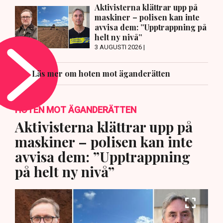
Aktivisterna klättrar upp på
maskiner – polisen kan inte
avvisa dem: ”Upptrappning på
helt ny nivå”
3 AUGUSTI 2026 |
Läs mer om hoten mot äganderätten
HOTEN MOT ÄGANDERÄTTEN
Aktivisterna klättrar upp på
maskiner – polisen kan inte
avvisa dem: ”Upptrappning
på helt ny nivå”