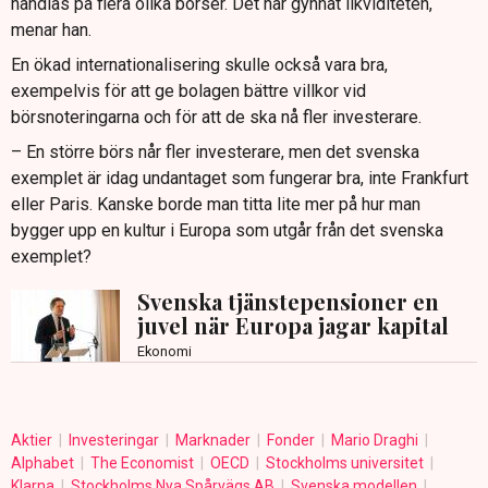
handlas på flera olika börser. Det har gynnat likviditeten,
menar han.
En ökad internationalisering skulle också vara bra,
exempelvis för att ge bolagen bättre villkor vid
börsnoteringarna och för att de ska nå fler investerare.
– En större börs når fler investerare, men det svenska
exemplet är idag undantaget som fungerar bra, inte Frankfurt
eller Paris. Kanske borde man titta lite mer på hur man
bygger upp en kultur i Europa som utgår från det svenska
exemplet?
Svenska tjänstepensioner en
juvel när Europa jagar kapital
Ekonomi
Aktier
Investeringar
Marknader
Fonder
Mario Draghi
Alphabet
The Economist
OECD
Stockholms universitet
Klarna
Stockholms Nya Spårvägs AB
Svenska modellen