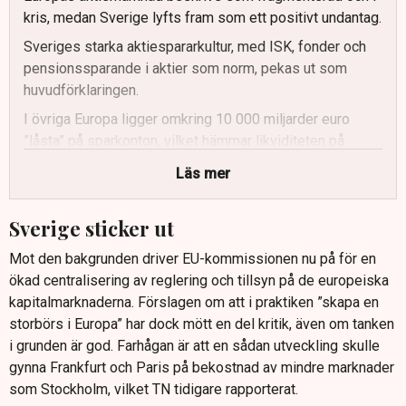
kris, medan Sverige lyfts fram som ett positivt undantag.
Sveriges starka aktiespararkultur, med ISK, fonder och
pensionssparande i aktier som norm, pekas ut som
huvudförklaringen.
I övriga Europa ligger omkring 10 000 miljarder euro
”låsta” på sparkonton, vilket hämmar likviditeten på
kapitalmarknaderna.
Läs mer
Forskning visar att likviditeten i svenska
storbolagsaktier nu är i nivå med, eller bättre än,
Sverige sticker ut
jämförbara bolag i USA.
Mot den bakgrunden driver EU-kommissionen nu på för en
Sveriges välutvecklade ekosystem med riskvilligt
ökad centralisering av reglering och tillsyn på de europeiska
kapital och pensionsfonder gör att fler bolag kan växa
kapitalmarknaderna. Förslagen om att i praktiken ”skapa en
och nå börsen.
storbörs i Europa” har dock mött en del kritik, även om tanken
EU intresserar sig nu för den svenska modellen med ISK
i grunden är god. Farhågan är att en sådan utveckling skulle
och aktiespararkultur, som föreslås som förebild för
gynna Frankfurt och Paris på bekostnad av mindre marknader
övriga Europa.
som Stockholm, vilket TN tidigare rapporterat.