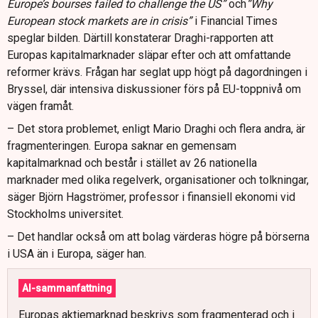
Europe’s bourses failed to challenge the US”
och
“Why
European stock markets are in crisis”
i Financial Times
speglar bilden. Därtill konstaterar Draghi-rapporten att
Europas kapitalmarknader släpar efter och att omfattande
reformer krävs. Frågan har seglat upp högt på dagordningen i
Bryssel, där intensiva diskussioner förs på EU-toppnivå om
vägen framåt.
– Det stora problemet, enligt Mario Draghi och flera andra, är
fragmenteringen. Europa saknar en gemensam
kapitalmarknad och består i stället av 26 nationella
marknader med olika regelverk, organisationer och tolkningar,
säger Björn Hagströmer, professor i finansiell ekonomi vid
Stockholms universitet.
– Det handlar också om att bolag värderas högre på börserna
i USA än i Europa, säger han.
AI-sammanfattning
Europas aktiemarknad beskrivs som fragmenterad och i