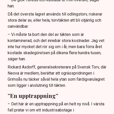
han.
Då det översta lagret används till odlingstorv, riskerar
stora delar av, eller hela, torvtäkten att bli otjänlig och
oanvändbar.
– Vi måste ta bort den del av täkten som är
kontaminerad, och det innebär stora kostnader. Jag vet
inte hur mycket det rör sig om i år, men bara förra året
kostade skadegörelsen på dikena flera hundra tusen,
säger han.
Rickard Axdorff, generalsekreterare på Svensk Torv, där
Neova är medlem, berättar att ogrässpridningen i
Grimsås nu täcker såväl hela ytan som färdigvarulagret
som ligger i anslutning till täkten.
”En upptrappning”
– Det här är en upptrappning på en helt ny nivå. I värsta
fall pratar vi om ett industrisabotage i