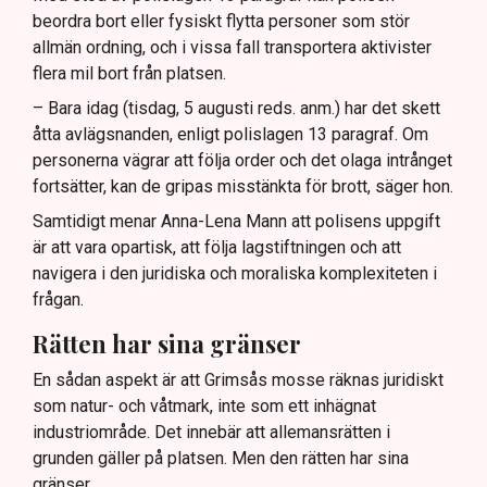
beordra bort eller fysiskt flytta personer som stör
allmän ordning, och i vissa fall transportera aktivister
flera mil bort från platsen.
– Bara idag (tisdag, 5 augusti reds. anm.) har det skett
åtta avlägsnanden, enligt polislagen 13 paragraf. Om
personerna vägrar att följa order och det olaga intrånget
fortsätter, kan de gripas misstänkta för brott, säger hon.
Samtidigt menar Anna-Lena Mann att polisens uppgift
är att vara opartisk, att följa lagstiftningen och att
navigera i den juridiska och moraliska komplexiteten i
frågan.
Rätten har sina gränser
En sådan aspekt är att Grimsås mosse räknas juridiskt
som natur- och våtmark, inte som ett inhägnat
industriområde. Det innebär att allemansrätten i
grunden gäller på platsen. Men den rätten har sina
gränser.