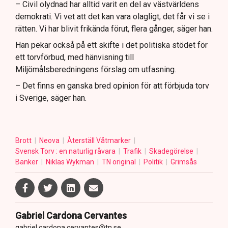
– Civil olydnad har alltid varit en del av västvärldens
demokrati. Vi vet att det kan vara olagligt, det får vi se i
rätten. Vi har blivit frikända förut, flera gånger, säger han.
Han pekar också på ett skifte i det politiska stödet för
ett torvförbud, med hänvisning till
Miljömålsberedningens förslag om utfasning.
– Det finns en ganska bred opinion för att förbjuda torv
i Sverige, säger han.
Brott
Neova
Återställ Våtmarker
Svensk Torv : en naturlig råvara
Trafik
Skadegörelse
Banker
Niklas Wykman
TN original
Politik
Grimsås
Gabriel Cardona Cervantes
gabriel.cardona.cervantes@tn.se