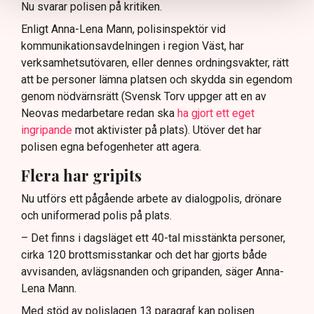
Nu svarar polisen på kritiken.
Enligt Anna-Lena Mann, polisinspektör vid
kommunikationsavdelningen i region Väst, har
verksamhetsutövaren, eller dennes ordningsvakter, rätt
att be personer lämna platsen och skydda sin egendom
genom nödvärnsrätt (Svensk Torv uppger att en av
Neovas medarbetare redan ska
ha gjort ett eget
ingripande
mot aktivister på plats). Utöver det har
polisen egna befogenheter att agera.
Flera har gripits
Nu utförs ett pågående arbete av dialogpolis, drönare
och uniformerad polis på plats.
– Det finns i dagsläget ett 40-tal misstänkta personer,
cirka 120 brottsmisstankar och det har gjorts både
avvisanden, avlägsnanden och gripanden, säger Anna-
Lena Mann.
Med stöd av polislagen 13 paragraf kan polisen