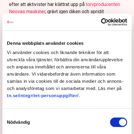
efter att aktivister har klättrat upp på
torvproducenten
Neovas maskiner
, grävt igen diken och spridit
ogräsfrön över täkten.
Aktivisterna klättrar upp på
maskiner – polisen kan inte
avvisa dem: ”Upptrappning
Denna webbplats använder cookies
på helt ny nivå”
Vi använder cookies och liknande tekniker för att
Näringsliv
utveckla våra tjänster, förbättra din användarupplevelse
och anpassa innehållet och annonserna till våra
AI-sammanfattning
användare. Vi vidarebefordrar även information som
samlas in via cookies till de sociala medier och annons-
Torvtäkten i Grimsås har stoppats av aktivister
och analysföretag som vi samarbetar med. Läs mer på
sedan 28 juli.
tn.se/integritet-personuppgifter/
.
Polisen kritiseras för bristande agerande vid
aktionerna.
Samtyckesval
Polisinspektör Anna-Lena Mann förklarar polisens
Nödvändig
agerande på plats.