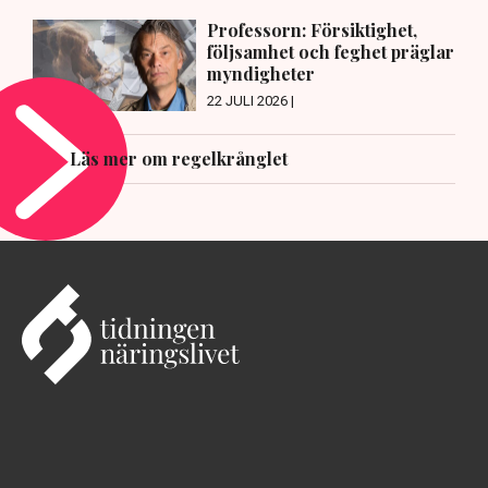
Professorn: Försiktighet,
följsamhet och feghet präglar
myndigheter
22 JULI 2026 |
Läs mer om regelkrånglet