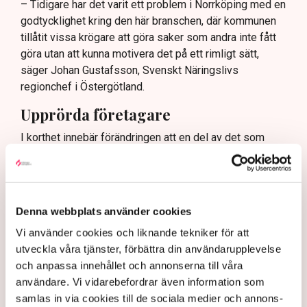
– Tidigare har det varit ett problem i Norrköping med en
godtycklighet kring den här branschen, där kommunen
tillåtit vissa krögare att göra saker som andra inte fått
göra utan att kunna motivera det på ett rimligt sätt,
säger Johan Gustafsson, Svenskt Näringslivs
regionchef i Östergötland.
Upprörda företagare
I korthet innebär förändringen att en del av det som
kallas allmän platsmark ändras till att bli så kallad
kvartersmark. Allmän platsmark är till för allmänheten
och kan bara upplåtas för annan verksamhet, till
exempel en uteservering, under begränsad tid och får
Denna webbplats använder cookies
inte ha alltför omfattande konstruktioner som väggar
Vi använder cookies och liknande tekniker för att
och inglasning.
utveckla våra tjänster, förbättra din användarupplevelse
– Det har funnits konstruktioner runt uteserveringarna
och anpassa innehållet och annonserna till våra
som inte varit öppna och sådana är inte tillåtna på
användare. Vi vidarebefordrar även information som
offentlig mark. Därför görs förändringarna, säger Maria
samlas in via cookies till de sociala medier och annons-