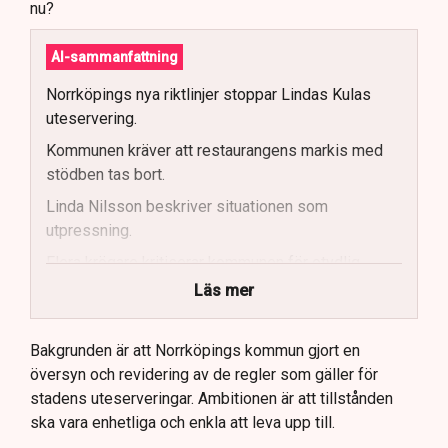
nu?
AI-sammanfattning
Norrköpings nya riktlinjer stoppar Lindas Kulas
uteservering.
Kommunen kräver att restaurangens markis med
stödben tas bort.
Linda Nilsson beskriver situationen som
utpressning.
Flera krögare kritiserar kommunen för otydlig
kommunikation.
Läs mer
Kommunen vill skapa enhetliga regler för
uteserveringar.
Bakgrunden är att Norrköpings kommun gjort en
översyn och revidering av de regler som gäller för
Lindas Kula ställer in uteserveringen för
stadens uteserveringar. Ambitionen är att tillstånden
sommaren.
ska vara enhetliga och enkla att leva upp till.