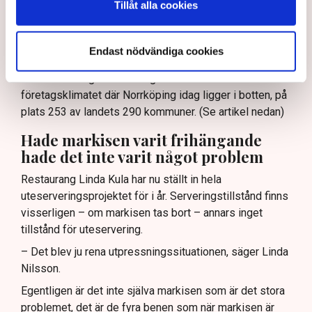
fulspel”, att ”en liten klick maximalt stretchar
Tillåt alla cookies
systemet.”
– Det är typiskt för hur en del tjänstemän i kommunen
Endast nödvändiga cookies
ser på oss, säger Linda Nilsson och hänvisar till
Svenskt Näringslivs ranking av det lokala
företagsklimatet där Norrköping idag ligger i botten, på
plats 253 av landets 290 kommuner. (Se artikel nedan)
Hade markisen varit frihängande
hade det inte varit något problem
Restaurang Linda Kula har nu ställt in hela
uteserveringsprojektet för i år. Serveringstillstånd finns
visserligen – om markisen tas bort – annars inget
tillstånd för uteservering.
– Det blev ju rena utpressningssituationen, säger Linda
Nilsson.
Egentligen är det inte själva markisen som är det stora
problemet, det är de fyra benen som när markisen är