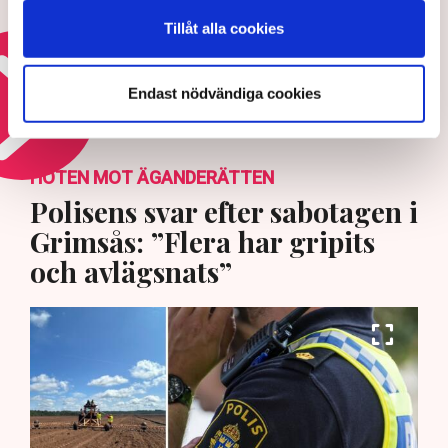
bromsar in
Tillåt alla cookies
29 JULI 2026 |
Endast nödvändiga cookies
Läs mer om den svenska ekonomin
HOTEN MOT ÄGANDERÄTTEN
Polisens svar efter sabotagen i
Grimsås: ”Flera har gripits
och avlägsnats”