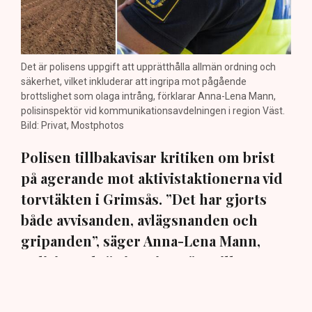
Det är polisens uppgift att upprätthålla allmän ordning och
säkerhet, vilket inkluderar att ingripa mot pågående
brottslighet som olaga intrång, förklarar Anna-Lena Mann,
polisinspektör vid kommunikationsavdelningen i region Väst.
Bild: Privat, Mostphotos
Polisen tillbakavisar kritiken om brist
på agerande mot aktivistaktionerna vid
torvtäkten i Grimsås. ”Det har gjorts
både avvisanden, avlägsnanden och
gripanden”, säger Anna-Lena Mann,
polisinspektör i region Väst, till TN.
Torvtäkten i Grimsås i Tranemo kommun har sedan 28
juli stoppats av aktivistgruppen Återställ Våtmarker