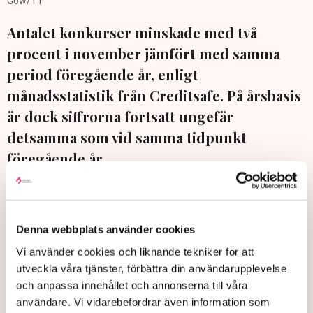
Gow/TT
Antalet konkurser minskade med två
procent i november jämfört med samma
period föregående år, enligt
månadsstatistik från Creditsafe. På årsbasis
är dock siffrorna fortsatt ungefär
detsamma som vid samma tidpunkt
föregående år.
”Det är mycket positivt att konkurserna minskar i november
efter två månader av uppgång. Även om konkurstalen
fortfarande är precis lika höga som förra året, ser vi att det nu
Denna webbplats använder cookies
framför allt är mindre aktiebolag som slås ut. Många företag
Vi använder cookies och liknande tekniker för att
kämpar i väntan på att konjunkturen ska ta fart, och
utveckla våra tjänster, förbättra din användarupplevelse
återhämtningen går långsamt”, säger Henrik Jacobsson, vd
och anpassa innehållet och annonserna till våra
på Creditsafe i ett pressmeddelande.
användare. Vi vidarebefordrar även information som