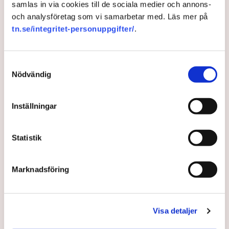
samlas in via cookies till de sociala medier och annons-
och analysföretag som vi samarbetar med. Läs mer på
Konkurser
Creditsafe
tn.se/integritet-personuppgifter/
.
Samtyckesval
Nödvändig
TT
Inställningar
Publicerad:
1 dec 2025, 07:25
Uppdaterad:
2 dec 2025, 07:02
Statistik
LÄS ÄVEN
Experter: Här är hoten mot
Sveriges ekonomi i höst
Marknadsföring
29 JULI 2026 |
Visa detaljer
Trendbrottet – svensk ekonomi