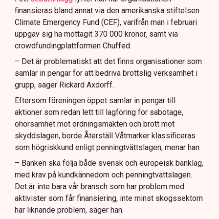
finansieras bland annat via den amerikanska stiftelsen
Climate Emergency Fund (CEF), varifrån man i februari
uppgav sig ha mottagit 370 000 kronor, samt via
crowdfundingplattformen Chuffed.
– Det är problematiskt att det finns organisationer som
samlar in pengar för att bedriva brottslig verksamhet i
grupp, säger Rickard Axdorff.
Eftersom föreningen öppet samlar in pengar till
aktioner som redan lett till lagföring för sabotage,
ohörsamhet mot ordningsmakten och brott mot
skyddslagen, borde Återställ Våtmarker klassificeras
som högriskkund enligt penningtvättslagen, menar han.
– Banken ska följa både svensk och europeisk banklag,
med krav på kundkännedom och penningtvättslagen.
Det är inte bara vår bransch som har problem med
aktivister som får finansiering, inte minst skogssektorn
har liknande problem, säger han.