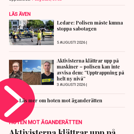
LÄS ÄVEN
Ledare: Polisen måste kunna
stoppa sabotagen
5 AUGUSTI 2026 |
Aktivisterna klättrar upp på
maskiner – polisen kan inte
avvisa dem: ”Upptrappning på
helt ny nivå”
3 AUGUSTI 2026 |
Läs mer om hoten mot äganderätten
HOTEN MOT ÄGANDERÄTTEN
Aktivisterna klättrar upp på