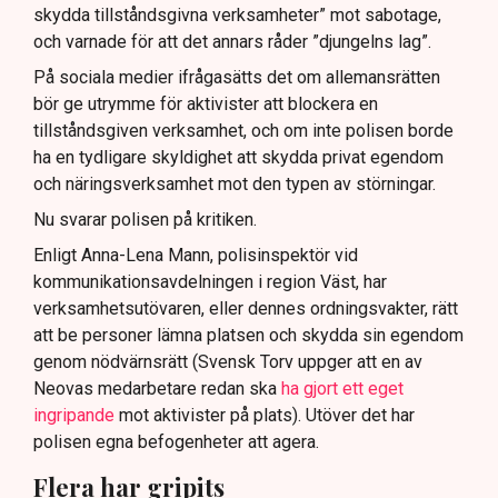
skydda tillståndsgivna verksamheter” mot sabotage,
och varnade för att det annars råder ”djungelns lag”.
På sociala medier ifrågasätts det om allemansrätten
bör ge utrymme för aktivister att blockera en
tillståndsgiven verksamhet, och om inte polisen borde
ha en tydligare skyldighet att skydda privat egendom
och näringsverksamhet mot den typen av störningar.
Nu svarar polisen på kritiken.
Enligt Anna-Lena Mann, polisinspektör vid
kommunikationsavdelningen i region Väst, har
verksamhetsutövaren, eller dennes ordningsvakter, rätt
att be personer lämna platsen och skydda sin egendom
genom nödvärnsrätt (Svensk Torv uppger att en av
Neovas medarbetare redan ska
ha gjort ett eget
ingripande
mot aktivister på plats). Utöver det har
polisen egna befogenheter att agera.
Flera har gripits