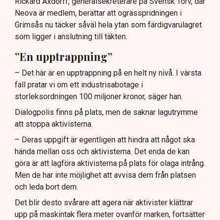
Rickard Axdorff, generalsekreterare på Svensk Torv, där
Neova är medlem, berättar att ogrässpridningen i
Grimsås nu täcker såväl hela ytan som färdigvarulagret
som ligger i anslutning till täkten.
”En upptrappning”
– Det här är en upptrappning på en helt ny nivå. I värsta
fall pratar vi om ett industrisabotage i
storleksordningen 100 miljoner kronor, säger han.
Dialogpolis finns på plats, men de saknar lagutrymme
att stoppa aktivisterna.
– Deras uppgift är egentligen att hindra att något ska
hända mellan oss och aktivisterna. Det enda de kan
göra är att lagföra aktivisterna på plats för olaga intrång.
Men de har inte möjlighet att avvisa dem från platsen
och leda bort dem.
Det blir desto svårare att agera när aktivister klättrar
upp på maskintak flera meter ovanför marken, fortsätter