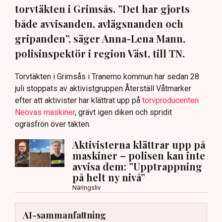
torvtäkten i Grimsås. ”Det har gjorts
både avvisanden, avlägsnanden och
gripanden”, säger Anna-Lena Mann,
polisinspektör i region Väst, till TN.
Torvtäkten i Grimsås i Tranemo kommun har sedan 28
juli stoppats av aktivistgruppen Återställ Våtmarker
efter att aktivister har klättrat upp på
torvproducenten
Neovas maskiner
, grävt igen diken och spridit
ogräsfrön över täkten.
Aktivisterna klättrar upp på
maskiner – polisen kan inte
avvisa dem: ”Upptrappning
på helt ny nivå”
Näringsliv
AI-sammanfattning