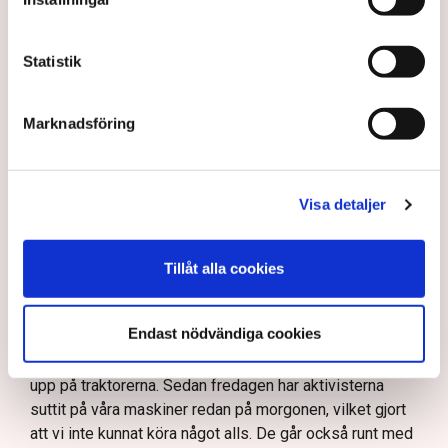
AI-sammanfattning
Aktivistgruppen Återställ Våtmarker har stoppat
Statistik
torvbrytningen i Grimsås.
Mats Henriksson från Neova beskriver omfattande
Marknadsföring
störningar och skadegörelse.
Aktivisterna har spridit ogräsfrön som hotar att
göra torvbrytningen obrukbar.
Visa detaljer
Rickard Axdorff från Svensk Torv varnar för ett
stort ekonomiskt sabotage.
Läs mer
Tillåt alla cookies
Dialogpolisen på plats står maktlös inför
aktivisternas handlingar.
– På onsdagen hann vi knappt köra maskinerna i 45
Endast nödvändiga cookies
minuter innan aktivisterna sprang emot oss. Då kunde vi
Frågor kvarstår om finansiering av illegal aktivism.
inte göra annat än att gå av. Då passar de på att klättra
upp på traktorerna. Sedan fredagen har aktivisterna
suttit på våra maskiner redan på morgonen, vilket gjort
att vi inte kunnat köra något alls. De går också runt med