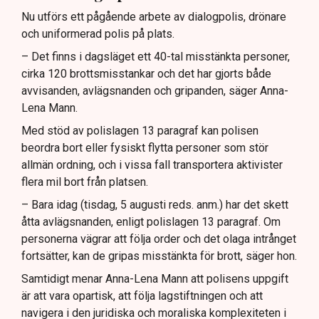
Nu utförs ett pågående arbete av dialogpolis, drönare
och uniformerad polis på plats.
– Det finns i dagsläget ett 40-tal misstänkta personer,
cirka 120 brottsmisstankar och det har gjorts både
avvisanden, avlägsnanden och gripanden, säger Anna-
Lena Mann.
Med stöd av polislagen 13 paragraf kan polisen
beordra bort eller fysiskt flytta personer som stör
allmän ordning, och i vissa fall transportera aktivister
flera mil bort från platsen.
– Bara idag (tisdag, 5 augusti reds. anm.) har det skett
åtta avlägsnanden, enligt polislagen 13 paragraf. Om
personerna vägrar att följa order och det olaga intrånget
fortsätter, kan de gripas misstänkta för brott, säger hon.
Samtidigt menar Anna-Lena Mann att polisens uppgift
är att vara opartisk, att följa lagstiftningen och att
navigera i den juridiska och moraliska komplexiteten i