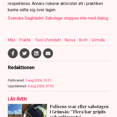
respekteras. Annars riskerar aktivister att i praktiken
kunna sätta sig över lagen.
Svenska Dagbladet: Sabotage stoppas inte med dialog
Miljö
Praktik
Tove Lifvendahl
Neova
Brott
Grimsås
Redaktionen
Publicerad:
5 aug 2026, 13:21
Uppdaterad:
6 aug 2026, 07:35
LÄS ÄVEN
Polisens svar efter sabotagen
i Grimsås: ”Flera har gripits
och avlägsnats”