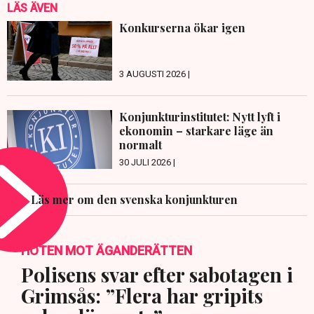
LÄS ÄVEN
Konkurserna ökar igen
3 AUGUSTI 2026 |
Konjunkturinstitutet: Nytt lyft i
ekonomin – starkare läge än
normalt
30 JULI 2026 |
Läs mer om den svenska konjunkturen
HOTEN MOT ÄGANDERÄTTEN
Polisens svar efter sabotagen i
Grimsås: ”Flera har gripits