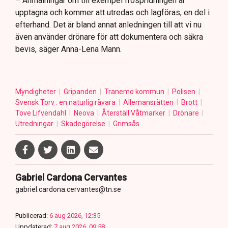
– Anmälningar om till exempel fröspridningen är
upptagna och kommer att utredas och lagföras, en del i
efterhand. Det är bland annat anledningen till att vi nu
även använder drönare för att dokumentera och säkra
bevis, säger Anna-Lena Mann.
Myndigheter
Gripanden
Tranemo kommun
Polisen
Svensk Torv : en naturlig råvara
Allemansrätten
Brott
Tove Lifvendahl
Neova
Återställ Våtmarker
Drönare
Utredningar
Skadegörelse
Grimsås
Gabriel Cardona Cervantes
gabriel.cardona.cervantes@tn.se
Publicerad:
6 aug 2026, 12:35
Uppdaterad:
7 aug 2026, 09:58