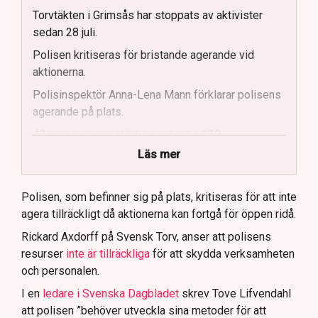
Torvtäkten i Grimsås har stoppats av aktivister
sedan 28 juli.
Polisen kritiseras för bristande agerande vid
aktionerna.
Polisinspektör Anna-Lena Mann förklarar polisens
agerande på plats.
40 personer misstänks med cirka 120
brottsmisstankar kopplade.
Läs mer
Polisen använder drönare och uniformerad polis
för att dokumentera bevis.
Polisen, som befinner sig på plats, kritiseras för att inte
agera tillräckligt då aktionerna kan fortgå för öppen ridå.
Samtidigt är polisarbetet komplext när det gäller
att navigera juridiska rättigheter och gränser.
Rickard Axdorff på Svensk Torv, anser att polisens
resurser
inte är tillräckliga
för att skydda verksamheten
och personalen.
I en
ledare i Svenska Dagbladet
skrev Tove Lifvendahl
att polisen ”behöver utveckla sina metoder för att