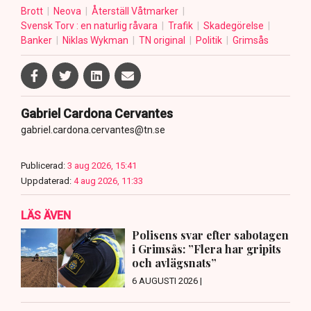
Brott
Neova
Återställ Våtmarker
Svensk Torv : en naturlig råvara
Trafik
Skadegörelse
Banker
Niklas Wykman
TN original
Politik
Grimsås
Gabriel Cardona Cervantes
gabriel.cardona.cervantes@tn.se
Publicerad:
3 aug 2026, 15:41
Uppdaterad:
4 aug 2026, 11:33
LÄS ÄVEN
Polisens svar efter sabotagen
i Grimsås: ”Flera har gripits
och avlägsnats”
6 AUGUSTI 2026 |