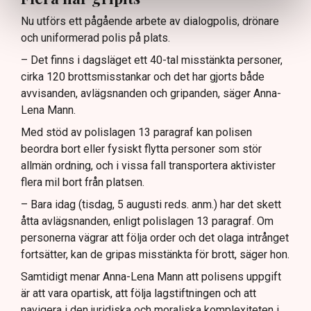
Nu utförs ett pågående arbete av dialogpolis, drönare
och uniformerad polis på plats.
– Det finns i dagsläget ett 40-tal misstänkta personer,
cirka 120 brottsmisstankar och det har gjorts både
avvisanden, avlägsnanden och gripanden, säger Anna-
Lena Mann.
Med stöd av polislagen 13 paragraf kan polisen
beordra bort eller fysiskt flytta personer som stör
allmän ordning, och i vissa fall transportera aktivister
flera mil bort från platsen.
– Bara idag (tisdag, 5 augusti reds. anm.) har det skett
åtta avlägsnanden, enligt polislagen 13 paragraf. Om
personerna vägrar att följa order och det olaga intrånget
fortsätter, kan de gripas misstänkta för brott, säger hon.
Samtidigt menar Anna-Lena Mann att polisens uppgift
är att vara opartisk, att följa lagstiftningen och att
navigera i den juridiska och moraliska komplexiteten i