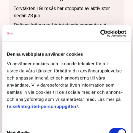
Torvtäkten i Grimsås har stoppats av aktivister
sedan 28 juli.
Polisen kritiseras för bristande agerande vid
aktionerna.
Polisinspektör Anna-Lena Mann förklarar polisens
agerande på plats.
Denna webbplats använder cookies
40 personer misstänks med cirka 120
Vi använder cookies och liknande tekniker för att
brottsmisstankar kopplade.
Läs mer
utveckla våra tjänster, förbättra din användarupplevelse
Polisen använder drönare och uniformerad polis
och anpassa innehållet och annonserna till våra
för att dokumentera bevis.
Polisen, som befinner sig på plats, kritiseras för att inte
användare. Vi vidarebefordrar även information som
agera tillräckligt då aktionerna kan fortgå för öppen ridå.
Samtidigt är polisarbetet komplext när det gäller
samlas in via cookies till de sociala medier och annons-
att navigera juridiska rättigheter och gränser.
och analysföretag som vi samarbetar med. Läs mer på
Rickard Axdorff på Svensk Torv, anser att polisens
tn.se/integritet-personuppgifter/
.
resurser
inte är tillräckliga
för att skydda verksamheten
och personalen.
I en
ledare i Svenska Dagbladet
skrev Tove Lifvendahl
Samtyckesval
att polisen ”behöver utveckla sina metoder för att
Nödvändig