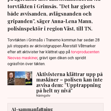
torvtäkten i Grimsås. ”Det har gjorts
både avvisanden, avlägsnanden och
gripanden”, säger Anna-Lena Mann,
polisinspektör i region Väst, till TN.
Torvtäkten i Grimsås i Tranemo kommun har sedan 28
juli stoppats av aktivistgruppen Återställ Våtmarker
efter att aktivister har klättrat upp på
torvproducenten
Neovas maskiner
, grävt igen diken och spridit
ogräsfrön över täkten.
Aktivisterna klättrar upp på
maskiner – polisen kan inte
avvisa dem: ”Upptrappning
på helt ny nivå”
Näringsliv
AI-sammanfattning