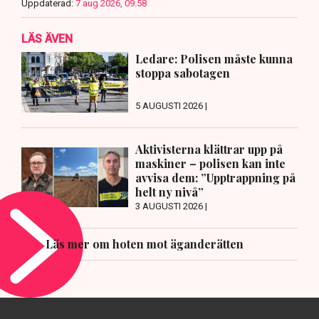
Uppdaterad:
7 aug 2026, 09:58
LÄS ÄVEN
Ledare: Polisen måste kunna
stoppa sabotagen
5 AUGUSTI 2026 |
Aktivisterna klättrar upp på
maskiner – polisen kan inte
avvisa dem: ”Upptrappning på
helt ny nivå”
3 AUGUSTI 2026 |
Läs mer om hoten mot äganderätten