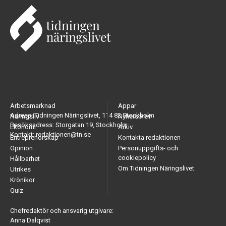
Arbetsmarknad
Appar
Adress: Tidningen Näringslivet, 114 82 Stockholm
Näringsliv
Nyhetsbrev
Besöksadress: Storgatan 19, Stockholm
Ekonomi
Arkiv
Kontakt: redaktionen@tn.se
Entreprenörskap
Kontakta redaktionen
Opinion
Personuppgifts- och
cookiepolicy
Hållbarhet
Om Tidningen Näringslivet
Utrikes
Krönikor
Quiz
Chefredaktör och ansvarig utgivare:
Anna Dalqvist