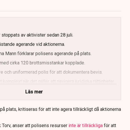
g
 stoppats av aktivister sedan 28 juli.
ristande agerande vid aktionerna.
a Mann förklarar polisens agerande på plats.
med cirka 120 brottsmisstankar kopplade.
e och uniformerad polis för att dokumentera bevis.
 komplext när det gäller att navigera juridiska rättigheter
Läs mer
 plats, kritiseras för att inte agera tillräckligt då aktionerna
 Torv, anser att polisens resurser
inte är tillräckliga
för att