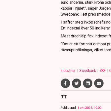
euroländerna, stark krona och
käppar i hjulet”, säger Jörg
Swedbank, i ett pressmedde
I siffror steg inköpschefsinde
Ett indextal över 50 indikerar 
Mest draghjälp fick indexet f
”Det är ett fortsatt dämpat pr
råvaruprisökningar, vilket t
Industrier
Swedbank
SKF
TT
Publicerad:
1 okt 2025, 10:00