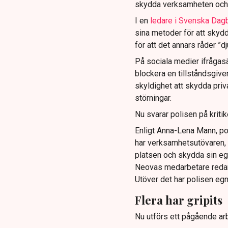
skydda verksamheten och
I en
ledare i Svenska Dag
sina metoder för att skyd
för att det annars råder ”d
På sociala medier ifrågasä
blockera en tillståndsgive
skyldighet att skydda pr
störningar.
Nu svarar polisen på kritik
Enligt Anna-Lena Mann, po
har verksamhetsutövaren, 
platsen och skydda sin e
Neovas medarbetare reda
Utöver det har polisen eg
Flera har gripits
Nu utförs ett pågående arb