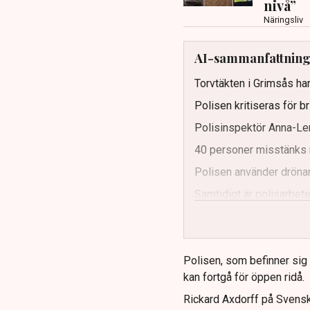
nivå”
Näringsliv
AI-sammanfattnin
Torvtäkten i Grimsås har
Polisen kritiseras för b
Polisinspektör Anna-Len
40 personer misstänks 
Polisen använder drönar
Samtidigt är polisarbetet
och gränser.
Polisen, som befinner sig på
kan fortgå för öppen ridå.
Rickard Axdorff på Svensk