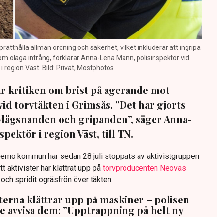
prätthålla allmän ordning och säkerhet, vilket inkluderar att ingripa
m olaga intrång, förklarar Anna-Lena Mann, polisinspektör vid
region Väst. Bild: Privat, Mostphotos
sar kritiken om brist på agerande mot
vid torvtäkten i Grimsås. ”Det har gjorts
avlägsnanden och gripanden”, säger Anna-
pektör i region Väst, till TN.
anemo kommun har sedan 28 juli stoppats av aktivistgruppen
tt aktivister har klättrat upp på
torvproducenten Neovas
n och spridit ogräsfrön över täkten.
sterna klättrar upp på maskiner – polisen
te avvisa dem: ”Upptrappning på helt ny