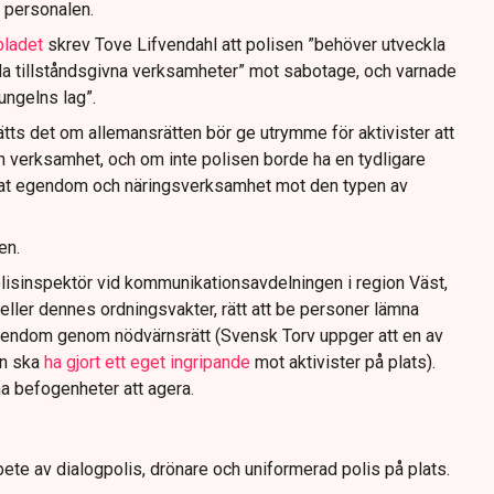
 personalen.
bladet
skrev Tove Lifvendahl att polisen ”behöver utveckla
da tillståndsgivna verksamheter” mot sabotage, och varnade
jungelns lag”.
tts det om allemansrätten bör ge utrymme för aktivister att
n verksamhet, och om inte polisen borde ha en tydligare
ivat egendom och näringsverksamhet mot den typen av
en.
lisinspektör vid kommunikationsavdelningen i region Väst,
eller dennes ordningsvakter, rätt att be personer lämna
gendom genom nödvärnsrätt (Svensk Torv uppger att en av
n ska
ha gjort ett eget ingripande
mot aktivister på plats).
na befogenheter att agera.
ete av dialogpolis, drönare och uniformerad polis på plats.