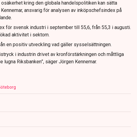
 osäkerhet kring den globala handelspolitiken kan sätta
en Kennemar, ansvarig för analysen av inköpschefsindex på
lande.
x för svensk industri i september till 55,6, från 55,3 i augusti.
ökad aktivitet i sektorn.
rån en positiv utveckling vad gäller sysselsättningen.
istryck i industrin drivet av kronförstärkningen och måttliga
orde lugna Riksbanken”, säger Jörgen Kennemar.
Göteborg