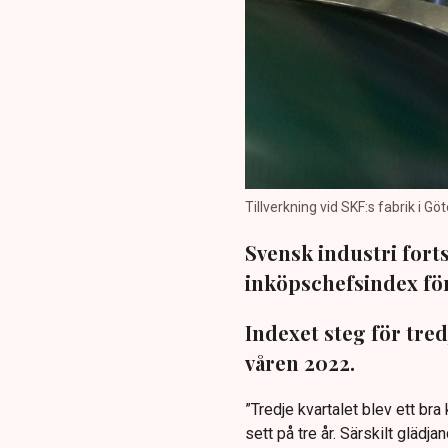
Tillverkning vid SKF:s fabrik i Gö
Svensk industri fortsä
inköpschefsindex fö
Indexet steg för tred
våren 2022.
”Tredje kvartalet blev ett bra
sett på tre år. Särskilt glädj