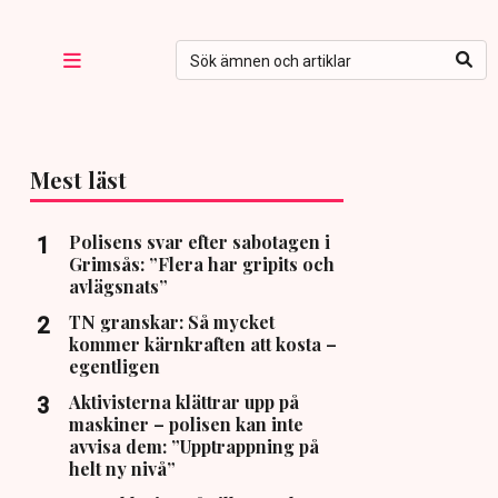
Mest läst
Polisens svar efter sabotagen i
Grimsås: ”Flera har gripits och
avlägsnats”
TN granskar: Så mycket
kommer kärnkraften att kosta –
egentligen
Aktivisterna klättrar upp på
maskiner – polisen kan inte
avvisa dem: ”Upptrappning på
helt ny nivå”