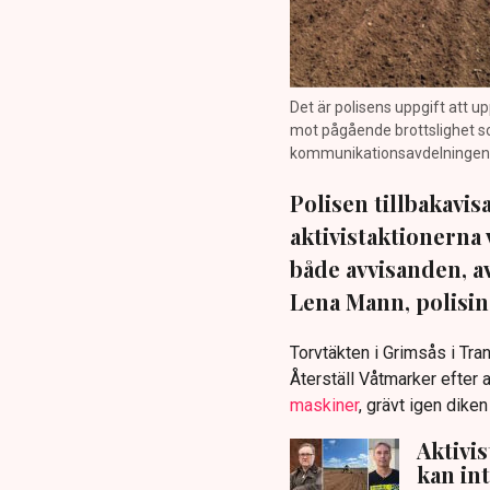
Det är polisens uppgift att up
mot pågående brottslighet so
kommunikationsavdelningen i 
Polisen tillbakavi
aktivistaktionerna 
både avvisanden, 
Lena Mann, polisins
Torvtäkten i Grimsås i Tr
Återställ Våtmarker efter a
maskiner
, grävt igen dike
Aktivi
kan in