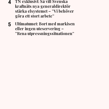
TN exklusivt: Så vill Svenska
kraftnäts nya generaldirektör
stärka elsystemet – ”Vi behöver
göra ett stort arbete”
Ultimatumet: Bort med markisen
eller ingen uteservering –
”Rena utpressningssituationen”