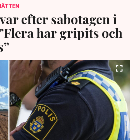
RÄTTEN
var efter sabotagen i
”Flera har gripits och
s”