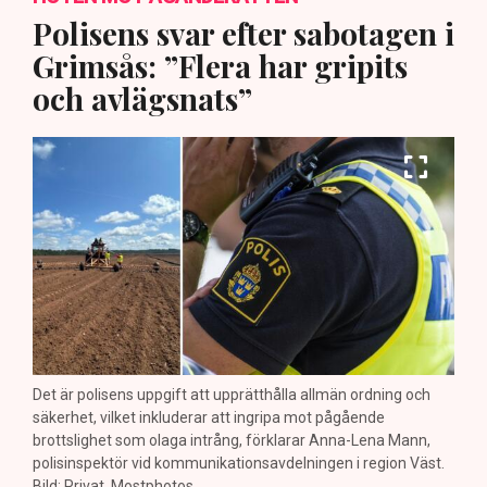
Polisens svar efter sabotagen i
Grimsås: ”Flera har gripits
och avlägsnats”
Det är polisens uppgift att upprätthålla allmän ordning och
säkerhet, vilket inkluderar att ingripa mot pågående
brottslighet som olaga intrång, förklarar Anna-Lena Mann,
polisinspektör vid kommunikationsavdelningen i region Väst.
Bild: Privat, Mostphotos