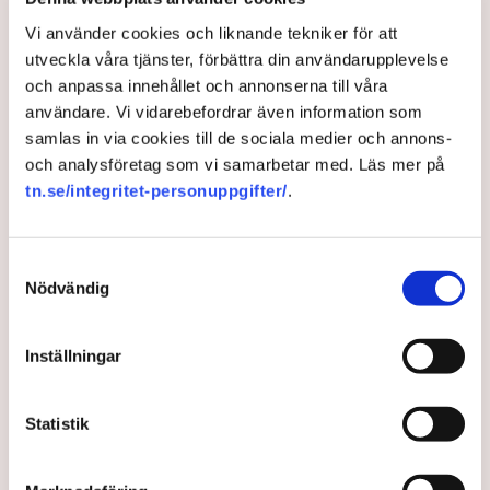
Näringsliv
Vi använder cookies och liknande tekniker för att
utveckla våra tjänster, förbättra din användarupplevelse
AI-sammanfattning
och anpassa innehållet och annonserna till våra
användare. Vi vidarebefordrar även information som
Torvtäkten i Grimsås har stoppats av aktivister
samlas in via cookies till de sociala medier och annons-
sedan 28 juli.
och analysföretag som vi samarbetar med. Läs mer på
Polisen kritiseras för bristande agerande vid
tn.se/integritet-personuppgifter/
.
aktionerna.
Polisinspektör Anna-Lena Mann förklarar polisens
Samtyckesval
agerande på plats.
Nödvändig
40 personer misstänks med cirka 120
brottsmisstankar kopplade.
Läs mer
Inställningar
Polisen använder drönare och uniformerad polis
för att dokumentera bevis.
Polisen, som befinner sig på plats, kritiseras för att inte
Statistik
agera tillräckligt då aktionerna kan fortgå för öppen ridå.
Samtidigt är polisarbetet komplext när det gäller
att navigera juridiska rättigheter och gränser.
Rickard Axdorff på Svensk Torv, anser att polisens
resurser
inte är tillräckliga
för att skydda verksamheten