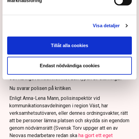
Marknadsföring
och personalen.
I en
ledare i Svenska Dagbladet
skrev Tove Lifvendahl
att polisen ”behöver utveckla sina metoder för att
Visa detaljer
skydda tillståndsgivna verksamheter” mot sabotage,
och varnade för att det annars råder ”djungelns lag”.
Tillåt alla cookies
På sociala medier ifrågasätts det om allemansrätten
bör ge utrymme för aktivister att blockera en
tillståndsgiven verksamhet, och om inte polisen borde
Endast nödvändiga cookies
ha en tydligare skyldighet att skydda privat egendom
och näringsverksamhet mot den typen av störningar.
Nu svarar polisen på kritiken.
Enligt Anna-Lena Mann, polisinspektör vid
kommunikationsavdelningen i region Väst, har
verksamhetsutövaren, eller dennes ordningsvakter, rätt
att be personer lämna platsen och skydda sin egendom
genom nödvärnsrätt (Svensk Torv uppger att en av
Neovas medarbetare redan ska
ha gjort ett eget