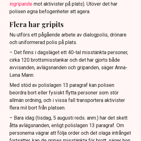
ingripande
mot aktivister på plats). Utöver det har
polisen egna befogenheter att agera.
Flera har gripits
Nu utförs ett pågående arbete av dialogpolis, drönare
och uniformerad polis på plats.
– Det finns i dagsläget ett 40-tal misstänkta personer,
cirka 120 brottsmisstankar och det har gjorts både
avvisanden, avlägsnanden och gripanden, säger Anna-
Lena Mann.
Med stöd av polislagen 13 paragraf kan polisen
beordra bort eller fysiskt flytta personer som stör
allmän ordning, och i vissa fall transportera aktivister
flera mil bort från platsen.
– Bara idag (tisdag, 5 augusti reds. anm.) har det skett
åtta avlägsnanden, enligt polislagen 13 paragraf. Om
personerna vägrar att följa order och det olaga intrånget
fortsätter, kan de gripas misstänkta för brott, säger hon.