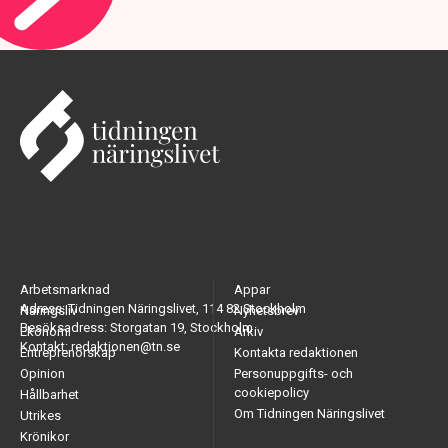
Arbetsmarknad
Appar
Adress: Tidningen Näringslivet, 114 82 Stockholm
Näringsliv
Nyhetsbrev
Besöksadress: Storgatan 19, Stockholm
Ekonomi
Arkiv
Kontakt: redaktionen@tn.se
Entreprenörskap
Kontakta redaktionen
Opinion
Personuppgifts- och
cookiepolicy
Hållbarhet
Om Tidningen Näringslivet
Utrikes
Krönikor