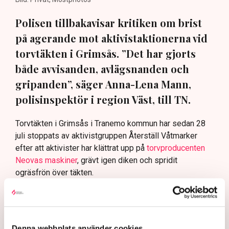
Polisen tillbakavisar kritiken om brist
på agerande mot aktivistaktionerna vid
torvtäkten i Grimsås. ”Det har gjorts
både avvisanden, avlägsnanden och
gripanden”, säger Anna-Lena Mann,
polisinspektör i region Väst, till TN.
Torvtäkten i Grimsås i Tranemo kommun har sedan 28
juli stoppats av aktivistgruppen Återställ Våtmarker
efter att aktivister har klättrat upp på
torvproducenten
Neovas maskiner
, grävt igen diken och spridit
ogräsfrön över täkten.
Aktivisterna klättrar upp på
maskiner – polisen kan inte
avvisa dem: ”Upptrappning
på helt ny nivå”
Denna webbplats använder cookies