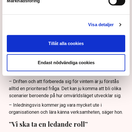
Marknadsföring
”Att förbereda sig för vintern är
ju förstås alltid en prioriterad
Visa detaljer
fråga.”
Svenska kraftnät är också beredskapsmyndighet för
Tillåt alla cookies
elförsörjningen och förvaltar och utvecklar
transmissionsnätet i Sverige.
Endast nödvändiga cookies
Med andra ord ett mycket brett och viktigt ansvar. Och
det finns mycket att göra, menar Maja Lundbäck.
– Driften och att förbereda sig för vintern är ju förstås
alltid en prioriterad fråga. Det kan ju komma att bli olika
scenarier beroende på hur omvärldsläget utvecklar sig.
– Inledningsvis kommer jag vara mycket ute i
organisationen och lära känna verksamheten, säger hon.
”Vi ska ta en ledande roll”