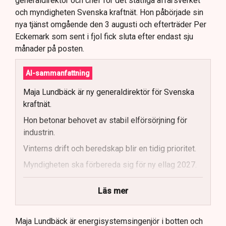
generaldirektör och chef för det statliga affärsverket
och myndigheten Svenska kraftnät. Hon påbörjade sin
nya tjänst omgående den 3 augusti och efterträder Per
Eckemark som sent i fjol fick sluta efter endast sju
månader på posten.
AI-sammanfattning
Maja Lundbäck är ny generaldirektör för Svenska
kraftnät.
Hon betonar behovet av stabil elförsörjning för
industrin.
Vinterns drift och beredskap blir en tidig prioritet.
Myndigheten ska förbereda sig för ny ellag 2027.
Maja Lundbäck vill se en mer proaktiv
Läs mer
systemoperatör.
Nya utlandsförbindelser ska analyseras noggrant.
Maja Lundbäck är energisystemsingenjör i botten och