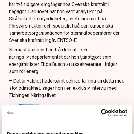
har två tidigare omgångar hos Svenska kraftnät i
bagaget. Därutöver har hon varit analytiker på
Strålsäkerhetsmyndigheten, chefsingenjör hos
Försvarsmakten och specialist på den europeiska
samarbetsorganisationen för stamnätsoperatörer där
Svenska kraftnät ingår, ENTSO-E.
Närmast kommer hon från klimat- och
näringslivsdepartementet där hon tjänstgjort som
energiminister Ebba Busch statssekreterare i frågor
som rör energi.
– Det är väldigt hedersamt och jag tar mig an detta med
stor ödmjukhet, säger hon i en exklusiv intervju med
Tidningen Näringslivet.
Hjärnan bakom
regeringens nya plan för
elsystemet: ”Vi har varit
naiva”
Denna webbplats använder cookies
Näringsliv