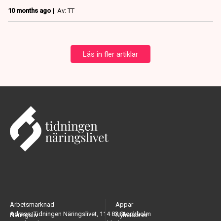
10 months ago |
Av: TT
Läs in fler artiklar
Arbetsmarknad
Appar
Adress: Tidningen Näringslivet, 114 82 Stockholm
Näringsliv
Nyhetsbrev