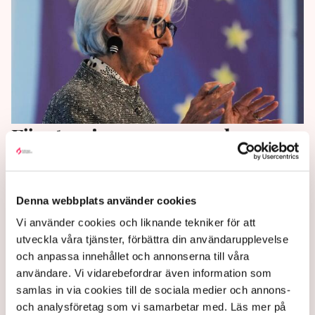
Företag i eurozonen planerar
för prislyft
Företag i eurozonen räknar med höjda
Denna webbplats använder cookies
försäljningspriser och högre kostnader för
Vi använder cookies och liknande tekniker för att
insatsvaror till följd av Irankriget, enligt en enkät
utveckla våra tjänster, förbättra din användarupplevelse
gjord av Europeiska centralbanken.
och anpassa innehållet och annonserna till våra
användare. Vi vidarebefordrar även information som
3 months ago |
samlas in via cookies till de sociala medier och annons-
och analysföretag som vi samarbetar med. Läs mer på