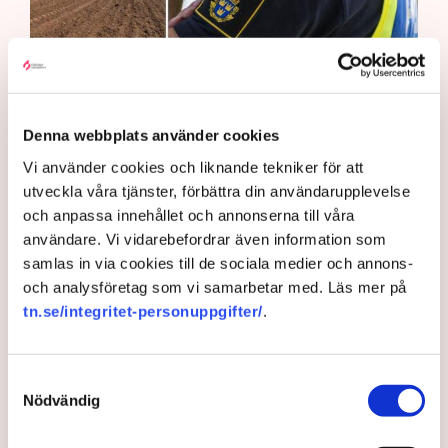
Det är polisens uppgift att upprätthålla allmän ordning och
säkerhet, vilket inkluderar att ingripa mot pågående
Denna webbplats använder cookies
brottslighet som olaga intrång, förklarar Anna-Lena Mann,
Vi använder cookies och liknande tekniker för att
polisinspektör vid kommunikationsavdelningen i region Väst.
utveckla våra tjänster, förbättra din användarupplevelse
Bild: Privat, Mostphotos
och anpassa innehållet och annonserna till våra
Polisen tillbakavisar kritiken om brist
användare. Vi vidarebefordrar även information som
på agerande mot aktivistaktionerna vid
samlas in via cookies till de sociala medier och annons-
och analysföretag som vi samarbetar med. Läs mer på
torvtäkten i Grimsås. ”Det har gjorts
tn.se/integritet-personuppgifter/
.
både avvisanden, avlägsnanden och
gripanden”, säger Anna-Lena Mann,
Samtyckesval
polisinspektör i region Väst, till TN.
Nödvändig
Torvtäkten i Grimsås i Tranemo kommun har sedan 28