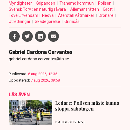
Myndigheter
Gripanden
Tranemo kommun
Polisen
Svensk Torv : en naturlig råvara
Allemansrätten
Brott
Tove Lifvendahl
Neova
Återställ Våtmarker
Drönare
Utredningar
Skadegörelse
Grimsås
Gabriel Cardona Cervantes
gabriel.cardona.cervantes@tn.se
Publicerad:
6 aug 2026, 12:35
Uppdaterad:
7 aug 2026, 09:58
LÄS ÄVEN
Ledare: Polisen måste kunna
stoppa sabotagen
5 AUGUSTI 2026 |