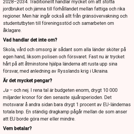
2028–2034. Traditionellt handlar mycket om att stötta
jordbruket och jämna till förhållandet mellan fattiga och rika
regioner. Men här ingår också allt från gränsövervakning och
studentutbyten till föreningsstöd och samarbeten om
åklagare.
Vad handlar det inte om?
Skola, vård och omsorg är sådant som alla länder sköter på
egen hand, liksom polisen och försvaret. Fast nu är trycket
hårt på att åtminstone hjälpa länderna att rusta upp sina
försvar, med anledning av Rysslands krig i Ukraina.
Är det mycket pengar?
Ja
– och nej. I
rena tal är budgeten enorm, drygt 10 000
miljarder kronor för den senaste sjuårsperioden. Det
motsvarar å andra sidan bara drygt 1 procent av EU-ländernas
totala bnp. En ständig dragkamp pågår mellan de som anser
att EU borde göra mer eller mindre.
Vem betalar?