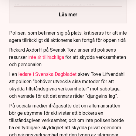
40 personer misstänks med cirka 120
brottsmisstankar kopplade.
Läs mer
Polisen använder drönare och uniformerad polis
för att dokumentera bevis.
Polisen, som befinner sig på plats, kritiseras för att inte
agera tillräckligt då aktionerna kan fortgå för öppen ridå.
Samtidigt är polisarbetet komplext när det gäller
att navigera juridiska rättigheter och gränser.
Rickard Axdorff på Svensk Torv, anser att polisens
resurser
inte är tillräckliga
för att skydda verksamheten
och personalen.
I en
ledare i Svenska Dagbladet
skrev Tove Lifvendahl
att polisen ”behöver utveckla sina metoder för att
skydda tillståndsgivna verksamheter” mot sabotage,
och varnade för att det annars råder ”djungelns lag”.
På sociala medier ifrågasätts det om allemansrätten
bör ge utrymme för aktivister att blockera en
tillståndsgiven verksamhet, och om inte polisen borde
ha en tydligare skyldighet att skydda privat egendom
och näringsverksamhet mot den typen av störningar.