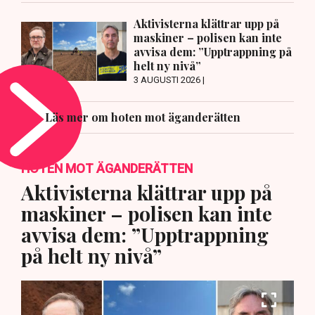
Aktivisterna klättrar upp på
maskiner – polisen kan inte
avvisa dem: ”Upptrappning på
helt ny nivå”
3 AUGUSTI 2026 |
Läs mer om hoten mot äganderätten
HOTEN MOT ÄGANDERÄTTEN
Aktivisterna klättrar upp på
maskiner – polisen kan inte
avvisa dem: ”Upptrappning
på helt ny nivå”