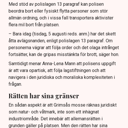
Med stöd av polislagen 13 paragraf kan polisen
beordra bort eller fysiskt flytta personer som stör
allmän ordning, och i vissa fall transportera aktivister
flera mil bort från platsen.
– Bara idag (tisdag, 5 augusti reds. anm.) har det skett
åtta avlägsnanden, enligt polislagen 13 paragraf. Om
personerna vägrar att följa order och det olaga intrånget
fortsätter, kan de gripas misstänkta för brott, säger hon.
Samtidigt menar Anna-Lena Mann att polisens uppgift
är att vara opartisk, att följa lagstiftningen och att
navigera i den juridiska och moraliska komplexiteten i
frågan.
Rätten har sina gränser
En sådan aspekt är att Grimsås mosse räknas juridiskt
som natur- och våtmark, inte som ett inhägnat
industriområde. Det innebär att allemansrätten i
grunden gäller på platsen. Men den rätten har sina