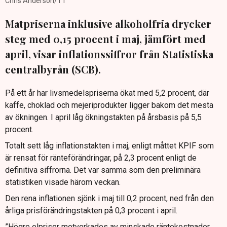
Chris Anderson/TT
Matpriserna inklusive alkoholfria drycker
steg med 0,15 procent i maj, jämfört med
april, visar inflationssiffror från Statistiska
centralbyrån (SCB).
På ett år har livsmedelspriserna ökat med 5,2 procent, där
kaffe, choklad och mejeriprodukter ligger bakom det mesta
av ökningen. I april låg ökningstakten på årsbasis på 5,5
procent.
Totalt sett låg inflationstakten i maj, enligt måttet KPIF som
är rensat för ränteförändringar, på 2,3 procent enligt de
definitiva siffrorna. Det var samma som den preliminära
statistiken visade härom veckan.
Den rena inflationen sjönk i maj till 0,2 procent, ned från den
årliga prisförändringstakten på 0,3 procent i april.
”Högre elpriser motverkades av minskade räntekostnader,