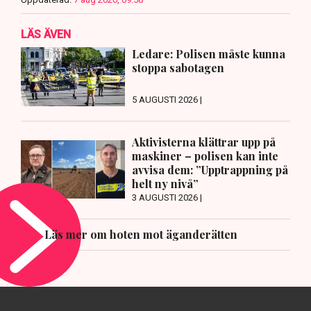
LÄS ÄVEN
Ledare: Polisen måste kunna
stoppa sabotagen
5 AUGUSTI 2026 |
Aktivisterna klättrar upp på
maskiner – polisen kan inte
avvisa dem: ”Upptrappning på
helt ny nivå”
3 AUGUSTI 2026 |
Läs mer om hoten mot äganderätten