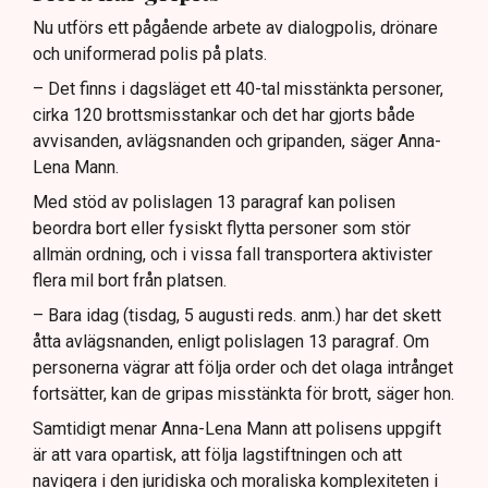
Nu utförs ett pågående arbete av dialogpolis, drönare
och uniformerad polis på plats.
– Det finns i dagsläget ett 40-tal misstänkta personer,
cirka 120 brottsmisstankar och det har gjorts både
avvisanden, avlägsnanden och gripanden, säger Anna-
Lena Mann.
Med stöd av polislagen 13 paragraf kan polisen
beordra bort eller fysiskt flytta personer som stör
allmän ordning, och i vissa fall transportera aktivister
flera mil bort från platsen.
– Bara idag (tisdag, 5 augusti reds. anm.) har det skett
åtta avlägsnanden, enligt polislagen 13 paragraf. Om
personerna vägrar att följa order och det olaga intrånget
fortsätter, kan de gripas misstänkta för brott, säger hon.
Samtidigt menar Anna-Lena Mann att polisens uppgift
är att vara opartisk, att följa lagstiftningen och att
navigera i den juridiska och moraliska komplexiteten i