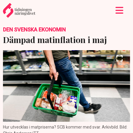
DEN SVENSKA EKONOMIN
Dämpad matinflation i maj
Hur utvecklas i matpriserna? SCB kommer med svar. Arkivbild. Bild: