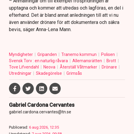
– Anmälningar om till exempel fröspridningen är
upptagna och kommer att utredas och lagföras, en del i
efterhand. Det är bland annat anledningen till att vi nu
även använder drönare för att dokumentera och säkra
bevis, säger Anna-Lena Mann.
Myndigheter
Gripanden
Tranemo kommun
Polisen
Svensk Torv : en naturlig råvara
Allemansrätten
Brott
Tove Lifvendahl
Neova
Återställ Våtmarker
Drönare
Utredningar
Skadegörelse
Grimsås
Gabriel Cardona Cervantes
gabriel.cardona.cervantes@tn.se
Publicerad:
6 aug 2026, 12:35
Uppdaterad:
7 aug 2026, 09:58