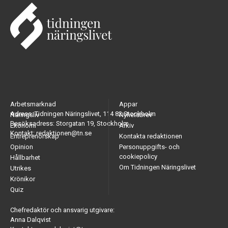
Arbetsmarknad
Appar
Adress: Tidningen Näringslivet, 114 82 Stockholm
Näringsliv
Nyhetsbrev
Besöksadress: Storgatan 19, Stockholm
Ekonomi
Arkiv
Kontakt: redaktionen@tn.se
Entreprenörskap
Kontakta redaktionen
Opinion
Personuppgifts- och
cookiepolicy
Hållbarhet
Om Tidningen Näringslivet
Utrikes
Krönikor
Quiz
Chefredaktör och ansvarig utgivare:
Anna Dalqvist