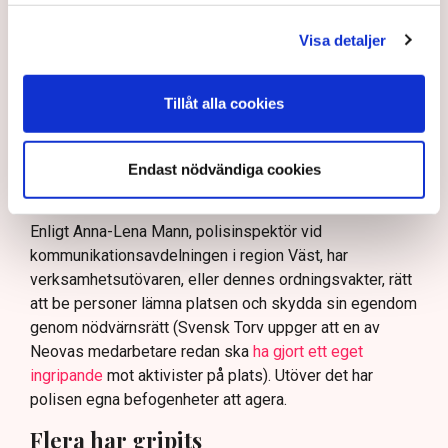
skydda tillståndsgivna verksamheter” mot sabotage,
och varnade för att det annars råder ”djungelns lag”.
Visa detaljer
På sociala medier ifrågasätts det om allemansrätten
bör ge utrymme för aktivister att blockera en
Tillåt alla cookies
tillståndsgiven verksamhet, och om inte polisen borde
ha en tydligare skyldighet att skydda privat egendom
och näringsverksamhet mot den typen av störningar.
Endast nödvändiga cookies
Nu svarar polisen på kritiken.
Enligt Anna-Lena Mann, polisinspektör vid
kommunikationsavdelningen i region Väst, har
verksamhetsutövaren, eller dennes ordningsvakter, rätt
att be personer lämna platsen och skydda sin egendom
genom nödvärnsrätt (Svensk Torv uppger att en av
Neovas medarbetare redan ska
ha gjort ett eget
ingripande
mot aktivister på plats). Utöver det har
polisen egna befogenheter att agera.
Flera har gripits