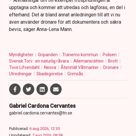
– Anmälningar om till exempel fröspridningen är
upptagna och kommer att utredas och lagföras, en del i
efterhand. Det är bland annat anledningen till att vi nu
även använder drönare för att dokumentera och säkra
bevis, säger Anna-Lena Mann.
Myndigheter
Gripanden
Tranemo kommun
Polisen
Svensk Torv : en naturlig råvara
Allemansrätten
Brott
Tove Lifvendahl
Neova
Återställ Våtmarker
Drönare
Utredningar
Skadegörelse
Grimsås
Gabriel Cardona Cervantes
gabriel.cardona.cervantes@tn.se
Publicerad:
6 aug 2026, 12:35
Uppdaterad:
7 aug 2026, 09:58