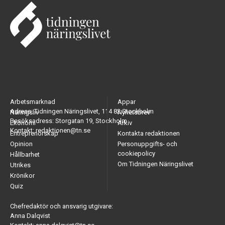
Arbetsmarknad
Appar
Adress: Tidningen Näringslivet, 114 82 Stockholm
Näringsliv
Nyhetsbrev
Besöksadress: Storgatan 19, Stockholm
Ekonomi
Arkiv
Kontakt: redaktionen@tn.se
Entreprenörskap
Kontakta redaktionen
Opinion
Personuppgifts- och
cookiepolicy
Hållbarhet
Om Tidningen Näringslivet
Utrikes
Krönikor
Quiz
Chefredaktör och ansvarig utgivare:
Anna Dalqvist