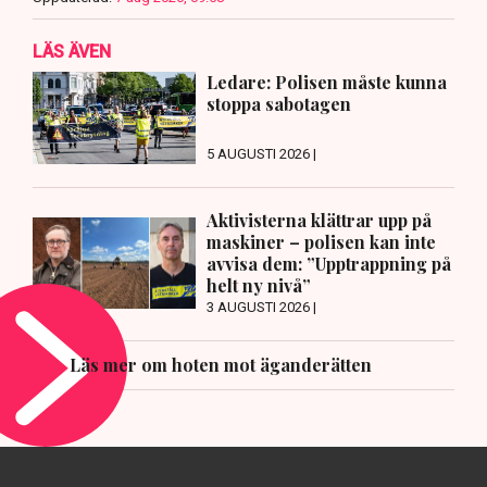
LÄS ÄVEN
Ledare: Polisen måste kunna
stoppa sabotagen
5 AUGUSTI 2026 |
Aktivisterna klättrar upp på
maskiner – polisen kan inte
avvisa dem: ”Upptrappning på
helt ny nivå”
3 AUGUSTI 2026 |
Läs mer om hoten mot äganderätten