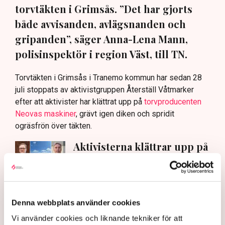
torvtäkten i Grimsås. ”Det har gjorts
både avvisanden, avlägsnanden och
gripanden”, säger Anna-Lena Mann,
polisinspektör i region Väst, till TN.
Torvtäkten i Grimsås i Tranemo kommun har sedan 28
juli stoppats av aktivistgruppen Återställ Våtmarker
efter att aktivister har klättrat upp på
torvproducenten
Neovas maskiner
, grävt igen diken och spridit
ogräsfrön över täkten.
Aktivisterna klättrar upp på
maskiner – polisen kan inte
avvisa dem: ”Upptrappning
på helt ny nivå”
Näringsliv
Denna webbplats använder cookies
AI-sammanfattning
Vi använder cookies och liknande tekniker för att