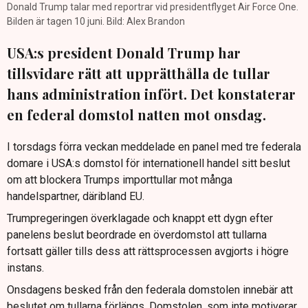
Donald Trump talar med reportrar vid presidentflyget Air Force One.
Bilden är tagen 10 juni. Bild: Alex Brandon
USA:s president Donald Trump har
tillsvidare rätt att upprätthålla de tullar
hans administration infört. Det konstaterar
en federal domstol natten mot onsdag.
I torsdags förra veckan meddelade en panel med tre federala
domare i USA:s domstol för internationell handel sitt beslut
om att blockera Trumps importtullar mot många
handelspartner, däribland EU.
Trumpregeringen överklagade och knappt ett dygn efter
panelens beslut beordrade en överdomstol att tullarna
fortsatt gäller tills dess att rättsprocessen avgjorts i högre
instans.
Onsdagens besked från den federala domstolen innebär att
beslutet om tullarna förlängs. Domstolen, som inte motiverar