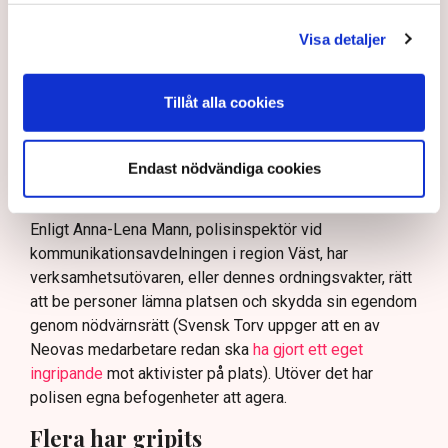
skydda tillståndsgivna verksamheter” mot sabotage,
och varnade för att det annars råder ”djungelns lag”.
Visa detaljer
På sociala medier ifrågasätts det om allemansrätten
bör ge utrymme för aktivister att blockera en
Tillåt alla cookies
tillståndsgiven verksamhet, och om inte polisen borde
ha en tydligare skyldighet att skydda privat egendom
och näringsverksamhet mot den typen av störningar.
Endast nödvändiga cookies
Nu svarar polisen på kritiken.
Enligt Anna-Lena Mann, polisinspektör vid
kommunikationsavdelningen i region Väst, har
verksamhetsutövaren, eller dennes ordningsvakter, rätt
att be personer lämna platsen och skydda sin egendom
genom nödvärnsrätt (Svensk Torv uppger att en av
Neovas medarbetare redan ska
ha gjort ett eget
ingripande
mot aktivister på plats). Utöver det har
polisen egna befogenheter att agera.
Flera har gripits