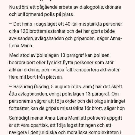
Nu utförs ett pågående arbete av dialogpolis, drönare
och uniformerad polis på plats.
– Det finns i dagsläget ett 40-tal misstänkta personer,
cirka 120 brottsmisstankar och det har gjorts både
avvisanden, avlägsnanden och gripanden, säger Anna-
Lena Mann.
Med stöd av polislagen 13 paragraf kan polisen
beordra bort eller fysiskt flytta personer som stör
allmän ordning, och i vissa fall transportera aktivister
flera mil bort från platsen.
– Bara idag (tisdag, 5 augusti reds. anm.) har det skett
åtta avlägsnanden, enligt polislagen 13 paragraf. Om
personerna vägrar att följa order och det olaga intrånget
fortsätter, kan de gripas misstänkta för brott, säger hon.
Samtidigt menar Anna-Lena Mann att polisens uppgift
är att vara opartisk, att följa lagstiftningen och att
navigera i den juridiska och moraliska komplexiteten i