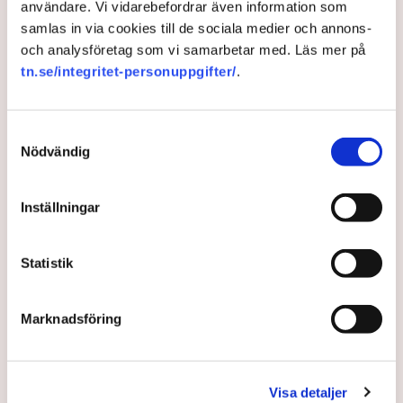
användare. Vi vidarebefordrar även information som
minska importen av amerikanska filmer, rapporterar AFP.
samlas in via cookies till de sociala medier och annons-
och analysföretag som vi samarbetar med. Läs mer på
tn.se/integritet-personuppgifter/
.
Tull
Filmer
Donald Trump
USA
Samtyckesval
Nödvändig
TT
Inställningar
Publicerad:
5 maj 2025, 09:15
Uppdaterad:
5 maj 2025, 11:39
Statistik
LÄS ÄVEN
Efter Trumps tullmiss – Amazon
Marknadsföring
får miljardersättning
31 JULI 2026 |
Visa detaljer