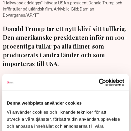
"Hollywood ödeläggs", hävdar USA:s president Donald Trump och
inför tullar på utländsk film. Arkivbild. Bild: Damian
Dovarganes/AP/TT
Donald Trump tar ett nytt kliv i sitt tullkrig.
Den amerikanske presidenten inför nu 100-
procentiga tullar på alla filmer som
producerats i andra länder och som
importeras till USA.
"Filmindustrin i USA håller på att dö en mycket snabb död.
Andra länder erbjuder alla möjliga incitament för att locka våra
filmmakare och studios bort från USA. Hollywood, och många
andra delar av USA, ödeläggs", skriver Trump på Truth social
Denna webbplats använder cookies
och hävdar bland annat att det innebär ett säkerhetshot mot
Vi använder cookies och liknande tekniker för att
USA.
utveckla våra tjänster, förbättra din användarupplevelse
Kina, som drabbats hårt av Trumps handelskrig med tullar på
och anpassa innehållet och annonserna till våra
145 procent på många varor, meddelade i april att landet ska