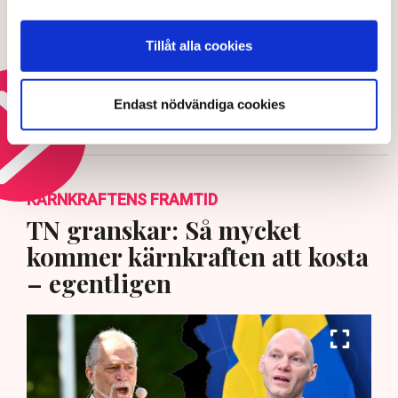
Efter Trumps tullar –
miljardersättning för Philips
Tillåt alla cookies
28 JULI 2026 |
Endast nödvändiga cookies
Läs mer om tullkrisen
KÄRNKRAFTENS FRAMTID
TN granskar: Så mycket
kommer kärnkraften att kosta
– egentligen