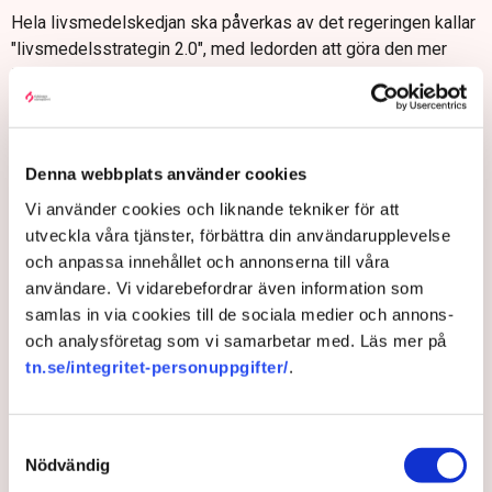
Hela livsmedelskedjan ska påverkas av det regeringen kallar
"livsmedelsstrategin 2.0", med ledorden att göra den mer
lönsam, konkurrenskraftig och robust.
Målet är att öka den totala livsmedelsproduktionen, främja
svenskproducerade varor och minska Sveriges sårbarhet vid
eventuell kris.
Denna webbplats använder cookies
Jordbruksverket får i uppdrag att konkretisera
Vi använder cookies och liknande tekniker för att
målsättningarna, meddelar Kullgren.
utveckla våra tjänster, förbättra din användarupplevelse
Den förra strategin antogs 2017. Sedan dess har den
och anpassa innehållet och annonserna till våra
svenska livsmedelsförsörjning påverkats av utmaningar som
användare. Vi vidarebefordrar även information som
torka, pandemi, stopp i den globala logistikkedjan och kriget i
samlas in via cookies till de sociala medier och annons-
Ukraina.
och analysföretag som vi samarbetar med. Läs mer på
tn.se/integritet-personuppgifter/
.
Den nya strategin följer i stort beslutet 2017 och tar likt den
sikte mot 2030.
Sverige uppskattas vara självförsörjande till cirka 50 procent.
Samtyckesval
Den inhemska produktionen har minskat de senaste
Nödvändig
årtiondena, till stor del på grund av en allt större import efter