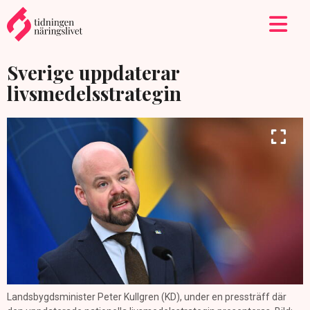
Sverige uppdaterar
livsmedelsstrategin
Landsbygdsminister Peter Kullgren (KD), under en pressträff där