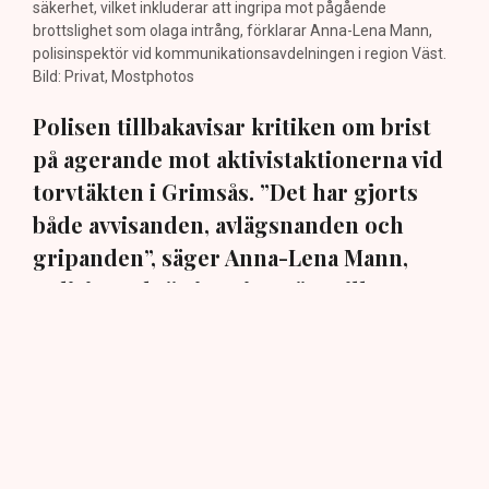
säkerhet, vilket inkluderar att ingripa mot pågående
brottslighet som olaga intrång, förklarar Anna-Lena Mann,
polisinspektör vid kommunikationsavdelningen i region Väst.
Bild: Privat, Mostphotos
Polisen tillbakavisar kritiken om brist
på agerande mot aktivistaktionerna vid
torvtäkten i Grimsås. ”Det har gjorts
både avvisanden, avlägsnanden och
gripanden”, säger Anna-Lena Mann,
polisinspektör i region Väst, till TN.
Torvtäkten i Grimsås i Tranemo kommun har sedan 28
juli stoppats av aktivistgruppen Återställ Våtmarker
efter att aktivister har klättrat upp på
torvproducenten
Neovas maskiner
, grävt igen diken och spridit
ogräsfrön över täkten.