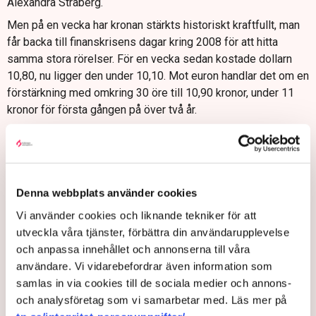
Alexandra Stråberg.
Men på en vecka har kronan stärkts historiskt kraftfullt, man
får backa till finanskrisens dagar kring 2008 för att hitta
samma stora rörelser. För en vecka sedan kostade dollarn
10,80, nu ligger den under 10,10. Mot euron handlar det om en
förstärkning med omkring 30 öre till 10,90 kronor, under 11
kronor för första gången på över två år.
Stråberg ser två faktorer:
– Vi har ganska stor försvarsindustri och försvarsexport som
andel av bnp och då tror man väl att det där kommer stärka
svensk ekonomi rejält. Tillväxten i Sverige kommer sannolikt
Denna webbplats använder cookies
att öka mer än till exempel i eurozonen, säger hon.
Vi använder cookies och liknande tekniker för att
Den allt högre inflationen gör att utsikterna för fler
utveckla våra tjänster, förbättra din användarupplevelse
räntesänkningar försvinner. Det stärker kronan. Den starkare
och anpassa innehållet och annonserna till våra
svenska valutan gör i sig att pristrycket på importerade varor
användare. Vi vidarebefordrar även information som
borde avta.
samlas in via cookies till de sociala medier och annons-
och analysföretag som vi samarbetar med. Läs mer på
Synen på svensk ekonomi har förändrats till det bättre, enligt