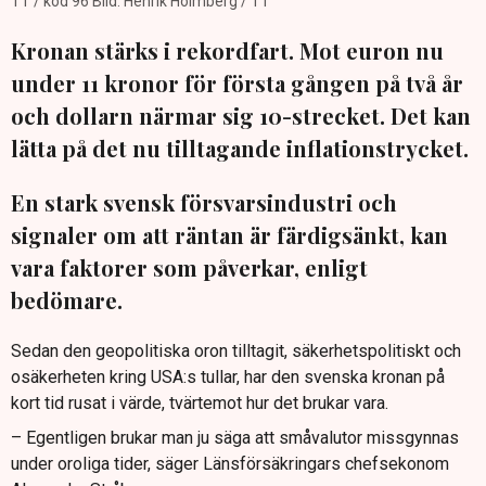
TT / kod 96 Bild: Henrik Holmberg / TT
Kronan stärks i rekordfart. Mot euron nu
under 11 kronor för första gången på två år
och dollarn närmar sig 10-strecket. Det kan
lätta på det nu tilltagande inflationstrycket.
En stark svensk försvarsindustri och
signaler om att räntan är färdigsänkt, kan
vara faktorer som påverkar, enligt
bedömare.
Sedan den geopolitiska oron tilltagit, säkerhetspolitiskt och
osäkerheten kring USA:s tullar, har den svenska kronan på
kort tid rusat i värde, tvärtemot hur det brukar vara.
– Egentligen brukar man ju säga att småvalutor missgynnas
under oroliga tider, säger Länsförsäkringars chefsekonom