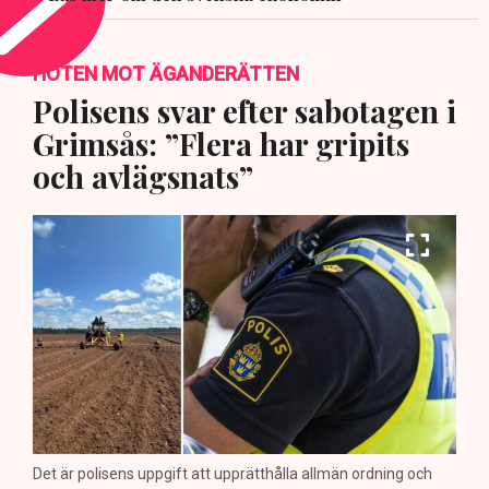
HOTEN MOT ÄGANDERÄTTEN
Polisens svar efter sabotagen i
Grimsås: ”Flera har gripits
och avlägsnats”
Det är polisens uppgift att upprätthålla allmän ordning och