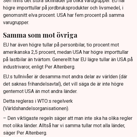
Sen finns det stora skillnader på olika varugrupper. EU har
högre importtullar på jordbruksprodukter och livsmedel, i
genomsnitt elva procent. USA har fem procent på samma
varugrupper.
Samma som mot övriga
EU har även högre tullar på personbilar, tio procent mot
amerikanska 2,5 procent, medan USA har högre importtullar
på lastbilar än tvärtom. Generellt har EU lägre tullar än USA på
industrivaror, enligt Per Altenberg.
EU:s tullnivåer är desamma mot andra delar av världen (där
det saknas frihandelsavtal), det vill säga de är inte högre
gentemot USA än mot andra länder.
Detta regleras i WTO:s regelverk
(Världshandelsorganisationen).
– Den viktigaste regeln säger att man inte ska ha olika regler
mot olika länder. Alltså har vi samma tullar mot alla länder,
säger Per Altenberg.