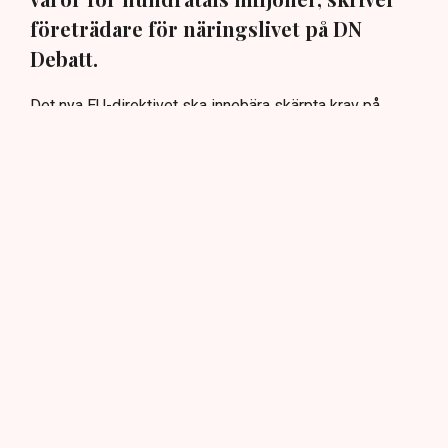
företrädare för näringslivet på DN
Debatt.
Det nya EU-direktivet ska innebära skärpta krav på
företags miljö- och hållbarhetspåståenden. Men även
om syftet är bra, så är det fortfarande oklart hur
företagen ska agera när det gäller befintliga produkter
och förpackningsmaterial.
”I avsaknad av tydliga besked återstår därför i
praktiken bara ett val för företagen: att kassera fullt
fungerande produkter och förpackningsmaterial för
miljontals kronor – helt i onödan. Inte för att
produkterna är dåliga, utan för att företagen fortfarande
saknar precisa besked om vad som gäller under det
nya regelverket”, skriver de.
DN Debatt: ”Snart kommer vi få slänga varor för
hundratals miljoner”