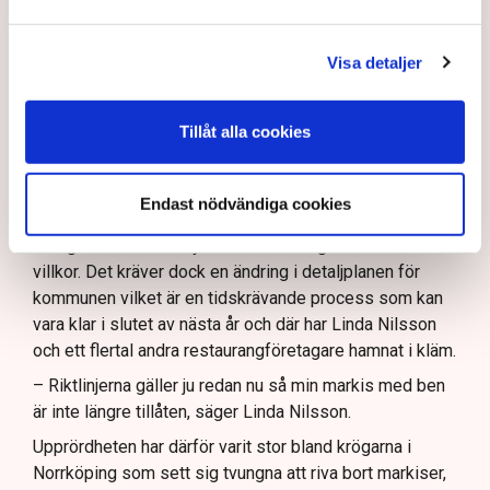
inte ha alltför omfattande konstruktioner som väggar
och inglasning.
Visa detaljer
– Det har funnits konstruktioner runt uteserveringarna
som inte varit öppna och sådana är inte tillåtna på
offentlig mark. Därför görs förändringarna, säger Maria
Tillåt alla cookies
Egebäck, enhetschef på driftstöd och service i
Norrköping.
Endast nödvändiga cookies
Förändringen från allmän platsmark till kvartersmark
medger att den kan hyras ut under längre tid och andra
villkor. Det kräver dock en ändring i detaljplanen för
kommunen vilket är en tidskrävande process som kan
vara klar i slutet av nästa år och där har Linda Nilsson
och ett flertal andra restaurangföretagare hamnat i kläm.
– Riktlinjerna gäller ju redan nu så min markis med ben
är inte längre tillåten, säger Linda Nilsson.
Upprördheten har därför varit stor bland krögarna i
Norrköping som sett sig tvungna att riva bort markiser,