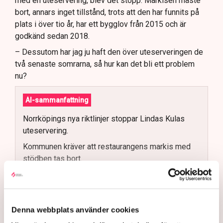
med en uteservering, blev det stopp: Markisen måste
bort, annars inget tillstånd, trots att den har funnits på
plats i över tio år, har ett bygglov från 2015 och är
godkänd sedan 2018.
– Dessutom har jag ju haft den över uteserveringen de
två senaste somrarna, så hur kan det bli ett problem
nu?
AI-sammanfattning
Norrköpings nya riktlinjer stoppar Lindas Kulas
uteservering.
Kommunen kräver att restaurangens markis med
stödben tas bort.
Linda Nilsson beskriver situationen som
utpressning.
Flera krögare kritiserar kommunen för otydlig
Denna webbplats använder cookies
kommunikation.
Läs mer