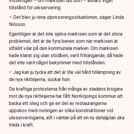
visserligen – om markisen tas bort – annars inget
tillstånd för uteservering.
– Det blev ju rena utpressningssituationen, säger Linda
Nilsson.
Egentligen är det inte själva markisen som är det stora
problemet, det är de fyra benen som när markisen är
utfälld vilar på den kommunala marken. Om markisen
hade klarat sig utan stödben, varit frihängande, då hade
det inte varit något bekymmer med tillstånden.
– Jag kan ju tycka att det är lite väl hård tillämpning av
de nya riktlinjerna, suckar hon.
De kraftiga protesterna från många av stadens krögare
mot de nya riktlinjerna har fått Norrköpings kommun att
backa ett steg och ge en del av restaurangerna
uppskov med rivningen av olika konstruktioner vid
uteserveringarna, allt i väntan på att en ny detaljplan ska
träda i kraft.