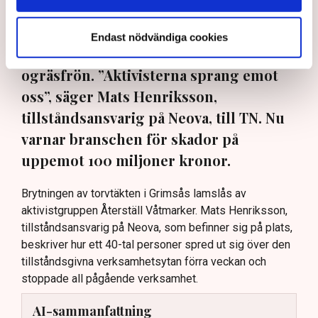
torvbrytningen i Grimsås – den här
gången genom att klättra upp på
Endast nödvändiga cookies
maskiner, gräva igen diken och sprida
ogräsfrön. ”Aktivisterna sprang emot
oss”, säger Mats Henriksson,
tillståndsansvarig på Neova, till TN. Nu
varnar branschen för skador på
uppemot 100 miljoner kronor.
Brytningen av torvtäkten i Grimsås lamslås av
aktivistgruppen Återställ Våtmarker. Mats Henriksson,
tillståndsansvarig på Neova, som befinner sig på plats,
beskriver hur ett 40-tal personer spred ut sig över den
tillståndsgivna verksamhetsytan förra veckan och
stoppade all pågående verksamhet.
AI-sammanfattning