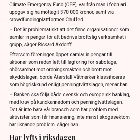
Climate Emergency Fund (CEF), varifrån man i februari
uppgav sig ha mottagit 370 000 kronor, samt via
crowdfundingplattformen Chuffed.
– Det är problematiskt att det finns organisationer som
samlar in pengar för att bedriva brottslig verksamhet i
grupp, säger Rickard Axdorff.
Eftersom föreningen öppet samlar in pengar till
aktioner som redan lett till lagföring för sabotage,
ohörsamhet mot ordningsmakten och brott mot
skyddslagen, borde Återställ Våtmarker klassificeras
som högriskkund enligt penningtvättslagen, menar han.
– Banken ska följa både svensk och europeisk banklag,
med krav på kundkännedom och penningtvättslagen.
Det är inte bara vår bransch som har problem med
aktivister som får finansiering, inte minst skogssektorn
har liknande problem, säger han.
Har lyfts i riksdagen