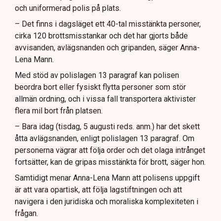
och uniformerad polis på plats.
– Det finns i dagsläget ett 40-tal misstänkta personer,
cirka 120 brottsmisstankar och det har gjorts både
avvisanden, avlägsnanden och gripanden, säger Anna-
Lena Mann.
Med stöd av polislagen 13 paragraf kan polisen
beordra bort eller fysiskt flytta personer som stör
allmän ordning, och i vissa fall transportera aktivister
flera mil bort från platsen.
– Bara idag (tisdag, 5 augusti reds. anm.) har det skett
åtta avlägsnanden, enligt polislagen 13 paragraf. Om
personerna vägrar att följa order och det olaga intrånget
fortsätter, kan de gripas misstänkta för brott, säger hon.
Samtidigt menar Anna-Lena Mann att polisens uppgift
är att vara opartisk, att följa lagstiftningen och att
navigera i den juridiska och moraliska komplexiteten i
frågan.