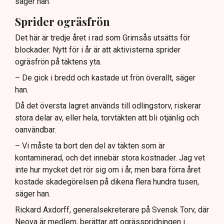
säger han.
Sprider ogräsfrön
Det här är tredje året i rad som Grimsås utsätts för
blockader. Nytt för i år är att aktivisterna sprider
ogräsfrön på täktens yta.
– De gick i bredd och kastade ut frön överallt, säger
han.
Då det översta lagret används till odlingstorv, riskerar
stora delar av, eller hela, torvtäkten att bli otjänlig och
oanvändbar.
– Vi måste ta bort den del av täkten som är
kontaminerad, och det innebär stora kostnader. Jag vet
inte hur mycket det rör sig om i år, men bara förra året
kostade skadegörelsen på dikena flera hundra tusen,
säger han.
Rickard Axdorff, generalsekreterare på Svensk Torv, där
Neova är medlem, berättar att ogrässpridningen i