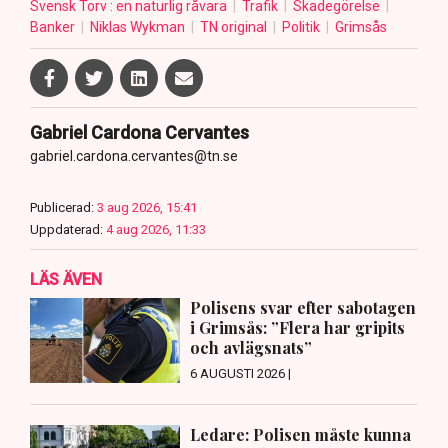
Svensk Torv : en naturlig råvara
Trafik
Skadegörelse
Banker
Niklas Wykman
TN original
Politik
Grimsås
Gabriel Cardona Cervantes
gabriel.cardona.cervantes@tn.se
Publicerad:
3 aug 2026, 15:41
Uppdaterad:
4 aug 2026, 11:33
LÄS ÄVEN
Polisens svar efter sabotagen
i Grimsås: ”Flera har gripits
och avlägsnats”
6 AUGUSTI 2026 |
Ledare: Polisen måste kunna