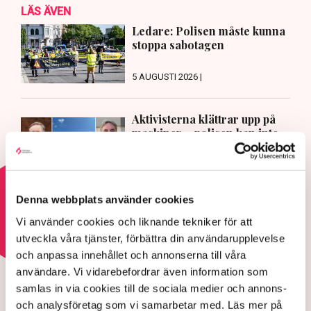
LÄS ÄVEN
Ledare: Polisen måste kunna
stoppa sabotagen
5 AUGUSTI 2026 |
Aktivisterna klättrar upp på
maskiner – polisen kan inte
avvisa dem: ”Upptrappning på
helt ny nivå”
3 AUGUSTI 2026 |
Denna webbplats använder cookies
Läs mer om hoten mot äganderätten
Vi använder cookies och liknande tekniker för att
utveckla våra tjänster, förbättra din användarupplevelse
och anpassa innehållet och annonserna till våra
HOTEN MOT ÄGANDERÄTTEN
användare. Vi vidarebefordrar även information som
Aktivisterna klättrar upp på
samlas in via cookies till de sociala medier och annons-
maskiner – polisen kan inte
och analysföretag som vi samarbetar med. Läs mer på