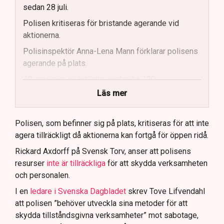
sedan 28 juli.
Polisen kritiseras för bristande agerande vid
aktionerna.
Polisinspektör Anna-Lena Mann förklarar polisens
agerande på plats.
40 personer misstänks med cirka 120
brottsmisstankar kopplade.
Läs mer
Polisen använder drönare och uniformerad polis
för att dokumentera bevis.
Polisen, som befinner sig på plats, kritiseras för att inte
agera tillräckligt då aktionerna kan fortgå för öppen ridå.
Samtidigt är polisarbetet komplext när det gäller
att navigera juridiska rättigheter och gränser.
Rickard Axdorff på Svensk Torv, anser att polisens
resurser
inte är tillräckliga
för att skydda verksamheten
och personalen.
I en
ledare i Svenska Dagbladet
skrev Tove Lifvendahl
att polisen ”behöver utveckla sina metoder för att
skydda tillståndsgivna verksamheter” mot sabotage,