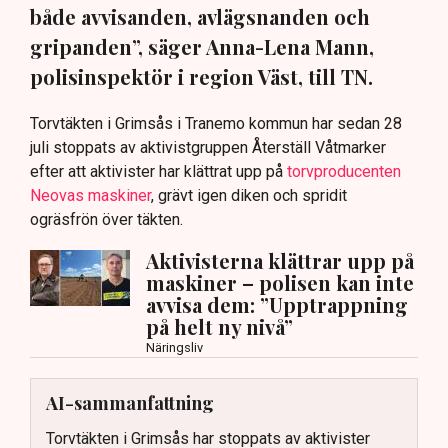
både avvisanden, avlägsnanden och
gripanden”, säger Anna-Lena Mann,
polisinspektör i region Väst, till TN.
Torvtäkten i Grimsås i Tranemo kommun har sedan 28
juli stoppats av aktivistgruppen Återställ Våtmarker
efter att aktivister har klättrat upp på
torvproducenten
Neovas maskiner
, grävt igen diken och spridit
ogräsfrön över täkten.
Aktivisterna klättrar upp på
maskiner – polisen kan inte
avvisa dem: ”Upptrappning
på helt ny nivå”
Näringsliv
AI-sammanfattning
Torvtäkten i Grimsås har stoppats av aktivister