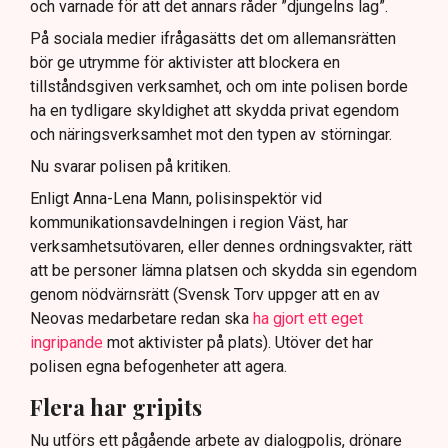
och varnade för att det annars råder ”djungelns lag”.
På sociala medier ifrågasätts det om allemansrätten
bör ge utrymme för aktivister att blockera en
tillståndsgiven verksamhet, och om inte polisen borde
ha en tydligare skyldighet att skydda privat egendom
och näringsverksamhet mot den typen av störningar.
Nu svarar polisen på kritiken.
Enligt Anna-Lena Mann, polisinspektör vid
kommunikationsavdelningen i region Väst, har
verksamhetsutövaren, eller dennes ordningsvakter, rätt
att be personer lämna platsen och skydda sin egendom
genom nödvärnsrätt (Svensk Torv uppger att en av
Neovas medarbetare redan ska
ha gjort ett eget
ingripande
mot aktivister på plats). Utöver det har
polisen egna befogenheter att agera.
Flera har gripits
Nu utförs ett pågående arbete av dialogpolis, drönare