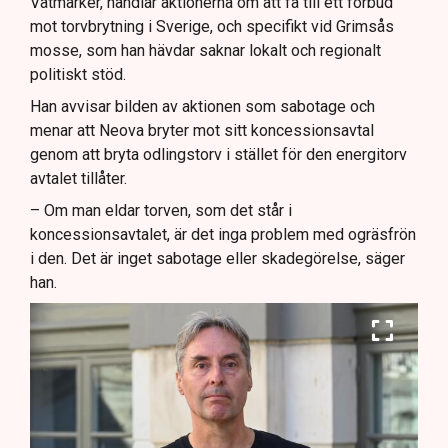
Våtmarker, handlar aktionerna om att få till ett förbud
mot torvbrytning i Sverige, och specifikt vid Grimsås
mosse, som han hävdar saknar lokalt och regionalt
politiskt stöd.
Han avvisar bilden av aktionen som sabotage och
menar att Neova bryter mot sitt koncessionsavtal
genom att bryta odlingstorv i stället för den energitorv
avtalet tillåter.
– Om man eldar torven, som det står i
koncessionsavtalet, är det inga problem med ogräsfrön
i den. Det är inget sabotage eller skadegörelse, säger
han.