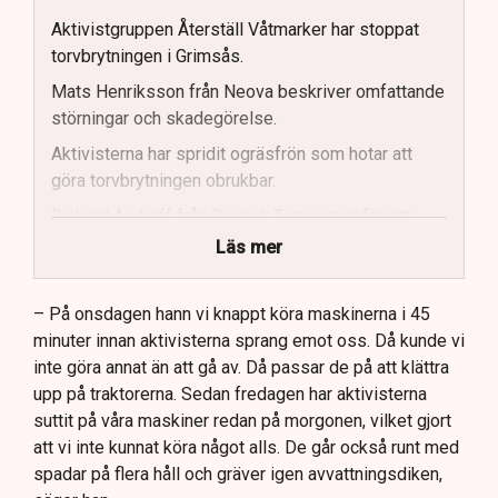
Aktivistgruppen Återställ Våtmarker har stoppat
torvbrytningen i Grimsås.
Mats Henriksson från Neova beskriver omfattande
störningar och skadegörelse.
Aktivisterna har spridit ogräsfrön som hotar att
göra torvbrytningen obrukbar.
Rickard Axdorff från Svensk Torv varnar för ett
stort ekonomiskt sabotage.
Läs mer
Dialogpolisen på plats står maktlös inför
aktivisternas handlingar.
– På onsdagen hann vi knappt köra maskinerna i 45
minuter innan aktivisterna sprang emot oss. Då kunde vi
Frågor kvarstår om finansiering av illegal aktivism.
inte göra annat än att gå av. Då passar de på att klättra
upp på traktorerna. Sedan fredagen har aktivisterna
suttit på våra maskiner redan på morgonen, vilket gjort
att vi inte kunnat köra något alls. De går också runt med
spadar på flera håll och gräver igen avvattningsdiken,