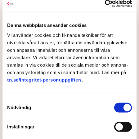
efter att aktivister har klättrat upp på
torvproducenten
Neovas maskiner
, grävt igen diken och spridit
ogräsfrön över täkten.
Denna webbplats använder cookies
Aktivisterna klättrar upp på
Vi använder cookies och liknande tekniker för att
maskiner – polisen kan inte
avvisa dem: ”Upptrappning
utveckla våra tjänster, förbättra din användarupplevelse
på helt ny nivå”
och anpassa innehållet och annonserna till våra
Näringsliv
användare. Vi vidarebefordrar även information som
samlas in via cookies till de sociala medier och annons-
och analysföretag som vi samarbetar med. Läs mer på
AI-sammanfattning
tn.se/integritet-personuppgifter/
.
Torvtäkten i Grimsås har stoppats av aktivister
sedan 28 juli.
Samtyckesval
Polisen kritiseras för bristande agerande vid
Nödvändig
aktionerna.
Polisinspektör Anna-Lena Mann förklarar polisens
Inställningar
agerande på plats.
40 personer misstänks med cirka 120