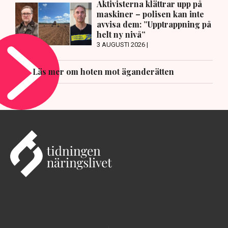
Aktivisterna klättrar upp på
maskiner – polisen kan inte
avvisa dem: ”Upptrappning på
helt ny nivå”
3 AUGUSTI 2026 |
Läs mer om hoten mot äganderätten