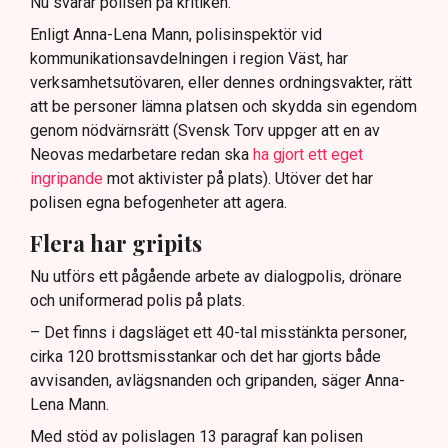
Nu svarar polisen på kritiken.
Enligt Anna-Lena Mann, polisinspektör vid
kommunikationsavdelningen i region Väst, har
verksamhetsutövaren, eller dennes ordningsvakter, rätt
att be personer lämna platsen och skydda sin egendom
genom nödvärnsrätt (Svensk Torv uppger att en av
Neovas medarbetare redan ska
ha gjort ett eget
ingripande
mot aktivister på plats). Utöver det har
polisen egna befogenheter att agera.
Flera har gripits
Nu utförs ett pågående arbete av dialogpolis, drönare
och uniformerad polis på plats.
– Det finns i dagsläget ett 40-tal misstänkta personer,
cirka 120 brottsmisstankar och det har gjorts både
avvisanden, avlägsnanden och gripanden, säger Anna-
Lena Mann.
Med stöd av polislagen 13 paragraf kan polisen