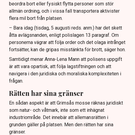
beordra bort eller fysiskt flytta personer som stör
allmän ordning, och i vissa fall transportera aktivister
flera mil bort från platsen.
– Bara idag (tisdag, 5 augusti reds. anm.) har det skett
åtta avlägsnanden, enligt polislagen 13 paragraf. Om
personerna vägrar att följa order och det olaga intrånget
fortsätter, kan de gripas misstänkta för brott, säger hon.
Samtidigt menar Anna-Lena Mann att polisens uppgift
är att vara opartisk, att följa lagstiftningen och att
navigera i den juridiska och moraliska komplexiteten i
frågan.
Rätten har sina gränser
En sådan aspekt är att Grimsås mosse räknas juridiskt
som natur- och våtmark, inte som ett inhägnat
industriområde. Det innebär att allemansrätten i
grunden gäller på platsen. Men den rätten har sina
gränser.