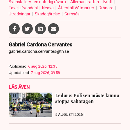
Svensk Torv : en naturlig råvara
Allemansrätten
Brott
Tove Lifvendahl
Neova
Återställ Våtmarker
Drönare
Utredningar
Skadegörelse
Grimsås
Gabriel Cardona Cervantes
gabriel.cardona.cervantes@tn.se
Publicerad:
6 aug 2026, 12:35
Uppdaterad:
7 aug 2026, 09:58
LÄS ÄVEN
Ledare: Polisen måste kunna
stoppa sabotagen
5 AUGUSTI 2026 |