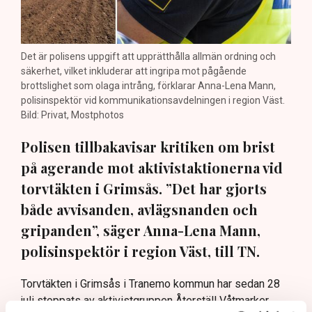
Det är polisens uppgift att upprätthålla allmän ordning och
säkerhet, vilket inkluderar att ingripa mot pågående
brottslighet som olaga intrång, förklarar Anna-Lena Mann,
polisinspektör vid kommunikationsavdelningen i region Väst.
Bild: Privat, Mostphotos
Polisen tillbakavisar kritiken om brist
på agerande mot aktivistaktionerna vid
torvtäkten i Grimsås. ”Det har gjorts
både avvisanden, avlägsnanden och
gripanden”, säger Anna-Lena Mann,
polisinspektör i region Väst, till TN.
Torvtäkten i Grimsås i Tranemo kommun har sedan 28
juli stoppats av aktivistgruppen Återställ Våtmarker