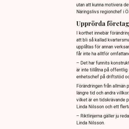
utan att kunna motivera de
Näringslivs regionchef i Ö
Upprörda företa
I korthet innebär förändrin
att bli så kallad kvartersm
upplåtas för annan verksa
får inte ha alltför omfatt
– Det har funnits konstruk
är inte tillåtna på offentl
enhetschef på driftstöd oc
Förändringen från allmän p
längre tid och andra villk
vilket är en tidskrävande p
Linda Nilsson och ett fler
– Riktlinjerna gäller ju re
Linda Nilsson.