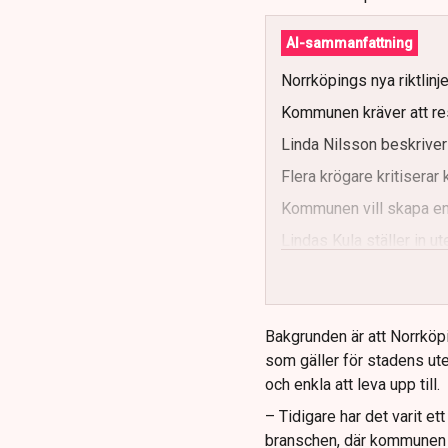
AI-sammanfattning
Norrköpings nya riktlinj
Kommunen kräver att re
Linda Nilsson beskriver
Flera krögare kritisera
Kommunen vill skapa enh
Lindas Kula ställer in 
Bakgrunden är att Norrköp
som gäller för stadens ute
och enkla att leva upp till.
– Tidigare har det varit e
branschen, där kommunen ti