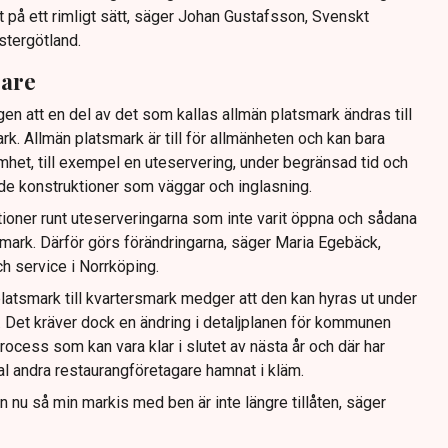
t på ett rimligt sätt, säger Johan Gustafsson, Svenskt
stergötland.
gare
gen att en del av det som kallas allmän platsmark ändras till
ark. Allmän platsmark är till för allmänheten och kan bara
mhet, till exempel en uteservering, under begränsad tid och
ande konstruktioner som väggar och inglasning.
tioner runt uteserveringarna som inte varit öppna och sådana
ig mark. Därför görs förändringarna, säger Maria Egebäck,
h service i Norrköping.
latsmark till kvartersmark medger att den kan hyras ut under
or. Det kräver dock en ändring i detaljplanen för kommunen
rocess som kan vara klar i slutet av nästa år och där har
tal andra restaurangföretagare hamnat i kläm.
dan nu så min markis med ben är inte längre tillåten, säger