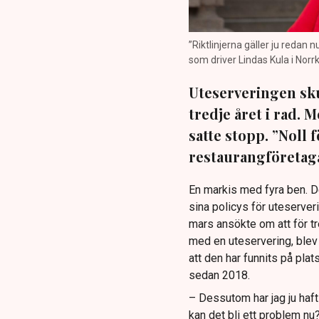
”Riktlinjerna gäller ju redan 
som driver Lindas Kula i Norrk
Uteserveringen sku
tredje året i rad.
satte stopp. ”Noll 
restaurangföretaga
En markis med fyra ben. 
sina policys för uteserver
mars ansökte om att för t
med en uteservering, blev 
att den har funnits på plat
sedan 2018.
– Dessutom har jag ju haf
kan det bli ett problem nu