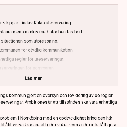
er stoppar Lindas Kulas uteservering.
staurangens markis med stödben tas bort.
 situationen som utpressning.
r kommunen för otydlig kommunikation.
etliga regler för uteserveringar.
uteserveringen för sommaren.
Läs mer
ings kommun gjort en översyn och revidering av de regler
serveringar. Ambitionen är att tillstånden ska vara enhetliga
tt problem i Norrköping med en godtycklighet kring den här
llåtit vissa krögare att göra saker som andra inte fått göra