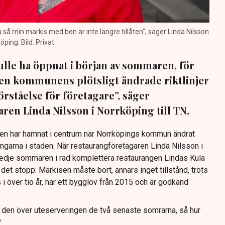
nu så min markis med ben är inte längre tillåten”, säger Linda Nilsson
öping. Bild: Privat
lle ha öppnat i början av sommaren, för
 Men kommunens plötsligt ändrade riktlinjer
förståelse för företagare”, säger
ren Linda Nilsson i Norrköping till TN.
Den har hamnat i centrum när Norrköpings kommun ändrat
ingarna i staden. När restaurangföretagaren Linda Nilsson i
redje sommaren i rad komplettera restaurangen Lindas Kula
det stopp: Markisen måste bort, annars inget tillstånd, trots
s i över tio år, har ett bygglov från 2015 och är godkänd
t den över uteserveringen de två senaste somrarna, så hur
?