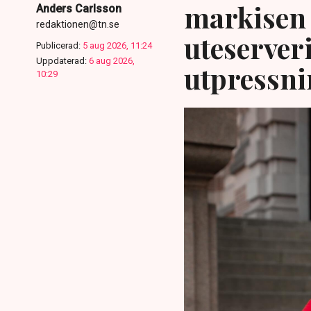
markisen 
Anders Carlsson
redaktionen@tn.se
uteserver
Publicerad:
5 aug 2026, 11:24
Uppdaterad:
6 aug 2026,
utpressni
10:29