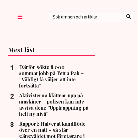
Mest läst
Därför sökte 8 000
sommarjobb på Tetra Pak –
”Väldigt få väljer att inte
fortsätta”
Aktivisterna klättrar upp på
maskiner – polisen kan inte
avvisa dem: ”Upptrappning på
helt ny nivå”
Rapport: Halverat kundflöde
över en natt – så slår
gängvåldet mot företagare i