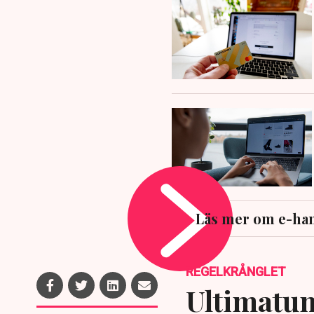
Läs mer om e-han
REGELKRÅNGLET
Ultimatum