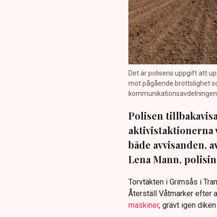
Det är polisens uppgift att up
mot pågående brottslighet so
kommunikationsavdelningen i 
Polisen tillbakavi
aktivistaktionerna 
både avvisanden, 
Lena Mann, polisins
Torvtäkten i Grimsås i Tr
Återställ Våtmarker efter a
maskiner
, grävt igen dike