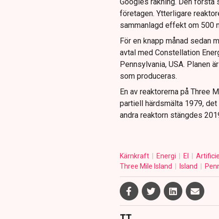
Googles räkning. Den första sk
företagen. Ytterligare reaktor
sammanlagd effekt om 500 
För en knapp månad sedan med
avtal med Constellation Ener
Pennsylvania, USA. Planen är 
som produceras.
En av reaktorerna på Three Mi
partiell härdsmälta 1979, det 
andra reaktorn stängdes 201
Kärnkraft
Energi
El
Artifici
Three Mile Island
Island
Penn
TT