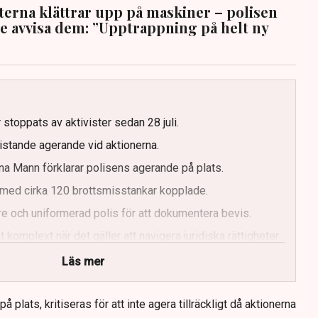
sterna klättrar upp på maskiner – polisen
te avvisa dem: ”Upptrappning på helt ny
g
 stoppats av aktivister sedan 28 juli.
ristande agerande vid aktionerna.
a Mann förklarar polisens agerande på plats.
med cirka 120 brottsmisstankar kopplade.
e och uniformerad polis för att dokumentera bevis.
 komplext när det gäller att navigera juridiska rättigheter
Läs mer
 plats, kritiseras för att inte agera tillräckligt då aktionerna