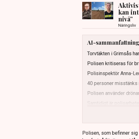
Aktivi
kan in
nivå”
Näringsliv
AI-sammanfattnin
Torvtäkten i Grimsås har
Polisen kritiseras för b
Polisinspektör Anna-Len
40 personer misstänks 
Polisen använder drönar
Samtidigt är polisarbetet
och gränser.
Polisen, som befinner sig på