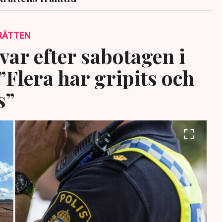
RÄTTEN
var efter sabotagen i
”Flera har gripits och
s”