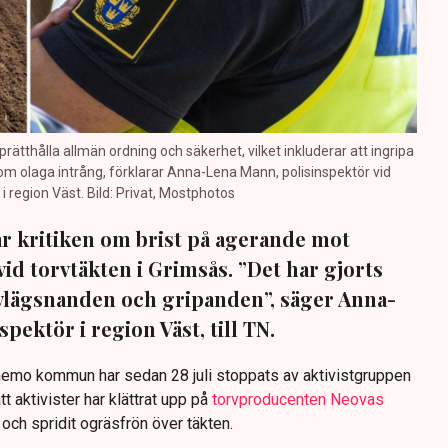
prätthålla allmän ordning och säkerhet, vilket inkluderar att ingripa
m olaga intrång, förklarar Anna-Lena Mann, polisinspektör vid
region Väst. Bild: Privat, Mostphotos
sar kritiken om brist på agerande mot
vid torvtäkten i Grimsås. ”Det har gjorts
avlägsnanden och gripanden”, säger Anna-
pektör i region Väst, till TN.
anemo kommun har sedan 28 juli stoppats av aktivistgruppen
tt aktivister har klättrat upp på
torvproducenten Neovas
n och spridit ogräsfrön över täkten.