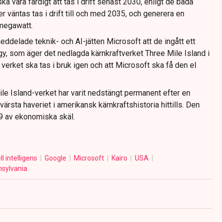
a vara färdigt att tas i drift senast 2030, enligt de båda
er väntas tas i drift till och med 2035, och generera en
megawatt.
delade teknik- och AI-jätten Microsoft att de ingått ett
gy, som äger det nedlagda kärnkraftverket Three Mile Island i
verket ska tas i bruk igen och att Microsoft ska få den el
le Island-verket har varit nedstängt permanent efter en
värsta haveriet i amerikansk kärnkraftshistoria hittills. Den
9 av ekonomiska skäl.
ell intelligens
Google
Microsoft
Kairo
USA
sylvania