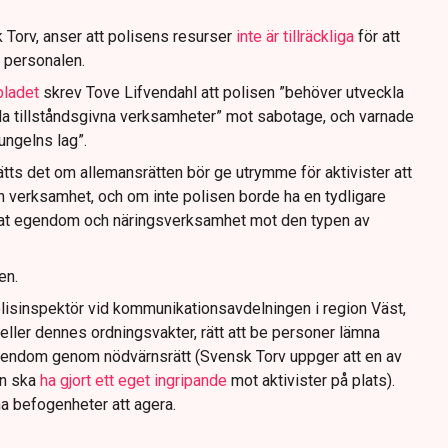
 Torv, anser att polisens resurser
inte är tillräckliga
för att
 personalen.
bladet
skrev Tove Lifvendahl att polisen ”behöver utveckla
da tillståndsgivna verksamheter” mot sabotage, och varnade
jungelns lag”.
tts det om allemansrätten bör ge utrymme för aktivister att
n verksamhet, och om inte polisen borde ha en tydligare
ivat egendom och näringsverksamhet mot den typen av
en.
lisinspektör vid kommunikationsavdelningen i region Väst,
eller dennes ordningsvakter, rätt att be personer lämna
gendom genom nödvärnsrätt (Svensk Torv uppger att en av
n ska
ha gjort ett eget ingripande
mot aktivister på plats).
na befogenheter att agera.