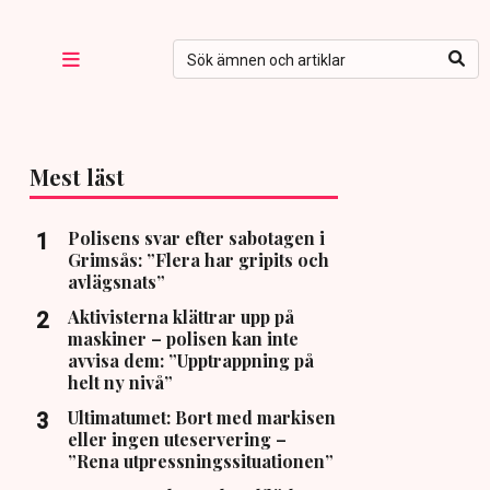
Mest läst
Polisens svar efter sabotagen i
Grimsås: ”Flera har gripits och
avlägsnats”
Aktivisterna klättrar upp på
maskiner – polisen kan inte
avvisa dem: ”Upptrappning på
helt ny nivå”
Ultimatumet: Bort med markisen
eller ingen uteservering –
”Rena utpressningssituationen”