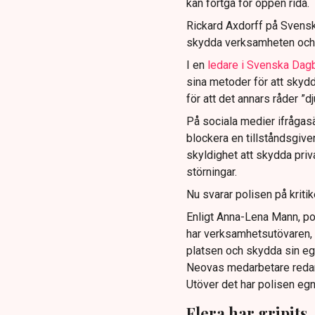
kan fortgå för öppen ridå.
Rickard Axdorff på Svensk
skydda verksamheten och
I en
ledare i Svenska Dag
sina metoder för att skyd
för att det annars råder ”d
På sociala medier ifrågasä
blockera en tillståndsgive
skyldighet att skydda pr
störningar.
Nu svarar polisen på kritik
Enligt Anna-Lena Mann, po
har verksamhetsutövaren, 
platsen och skydda sin e
Neovas medarbetare reda
Utöver det har polisen eg
Flera har gripits