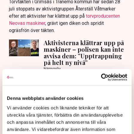
Torvtäkten i Grimsås i Tranemo kommun har sedan 28
juli stoppats av aktivistgruppen Återställ Våtmarker
efter att aktivister har klättrat upp på
torvproducenten
Neovas maskiner
, grävt igen diken och spridit
ogräsfrön över täkten.
Aktivisterna klättrar upp på
maskiner – polisen kan inte
avvisa dem: ”Upptrappning
på helt ny nivå”
Näringsliv
AI-sammanfattning
Torvtäkten i Grimsås har stoppats av aktivister
Denna webbplats använder cookies
sedan 28 juli.
Vi använder cookies och liknande tekniker för att
Polisen kritiseras för bristande agerande vid
utveckla våra tjänster, förbättra din användarupplevelse
aktionerna.
och anpassa innehållet och annonserna till våra
Polisinspektör Anna-Lena Mann förklarar polisens
användare. Vi vidarebefordrar även information som