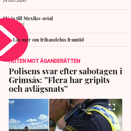
24 JULI 2026 |
EU-ja till Mexiko-avtal
8 JULI 2026 |
Läs mer om frihandelns framtid
HOTEN MOT ÄGANDERÄTTEN
Polisens svar efter sabotagen i
Grimsås: ”Flera har gripits
och avlägsnats”