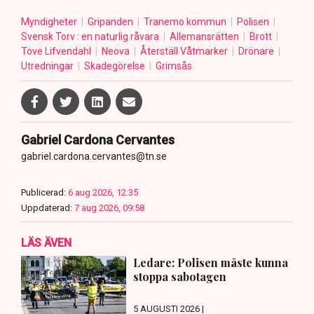
Myndigheter
Gripanden
Tranemo kommun
Polisen
Svensk Torv : en naturlig råvara
Allemansrätten
Brott
Tove Lifvendahl
Neova
Återställ Våtmarker
Drönare
Utredningar
Skadegörelse
Grimsås
Gabriel Cardona Cervantes
gabriel.cardona.cervantes@tn.se
Publicerad:
6 aug 2026, 12:35
Uppdaterad:
7 aug 2026, 09:58
LÄS ÄVEN
Ledare: Polisen måste kunna
stoppa sabotagen
5 AUGUSTI 2026 |