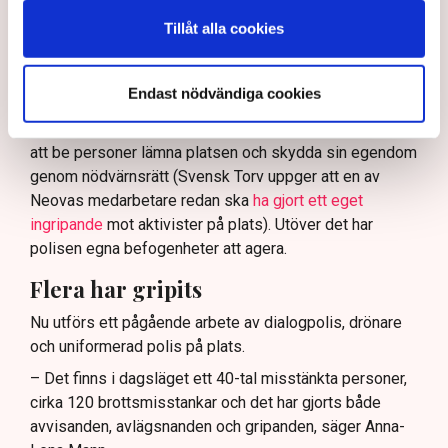
och näringsverksamhet mot den typen av störningar.
Tillåt alla cookies
Nu svarar polisen på kritiken.
Enligt Anna-Lena Mann, polisinspektör vid
Endast nödvändiga cookies
kommunikationsavdelningen i region Väst, har
verksamhetsutövaren, eller dennes ordningsvakter, rätt
att be personer lämna platsen och skydda sin egendom
genom nödvärnsrätt (Svensk Torv uppger att en av
Neovas medarbetare redan ska
ha gjort ett eget
ingripande
mot aktivister på plats). Utöver det har
polisen egna befogenheter att agera.
Flera har gripits
Nu utförs ett pågående arbete av dialogpolis, drönare
och uniformerad polis på plats.
– Det finns i dagsläget ett 40-tal misstänkta personer,
cirka 120 brottsmisstankar och det har gjorts både
avvisanden, avlägsnanden och gripanden, säger Anna-