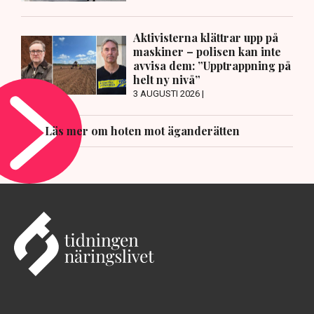
Aktivisterna klättrar upp på
maskiner – polisen kan inte
avvisa dem: ”Upptrappning på
helt ny nivå”
3 AUGUSTI 2026 |
Läs mer om hoten mot äganderätten