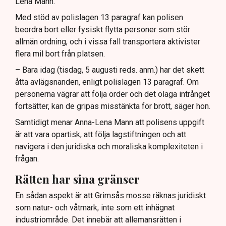
Lena Mann.
Med stöd av polislagen 13 paragraf kan polisen
beordra bort eller fysiskt flytta personer som stör
allmän ordning, och i vissa fall transportera aktivister
flera mil bort från platsen.
– Bara idag (tisdag, 5 augusti reds. anm.) har det skett
åtta avlägsnanden, enligt polislagen 13 paragraf. Om
personerna vägrar att följa order och det olaga intrånget
fortsätter, kan de gripas misstänkta för brott, säger hon.
Samtidigt menar Anna-Lena Mann att polisens uppgift
är att vara opartisk, att följa lagstiftningen och att
navigera i den juridiska och moraliska komplexiteten i
frågan.
Rätten har sina gränser
En sådan aspekt är att Grimsås mosse räknas juridiskt
som natur- och våtmark, inte som ett inhägnat
industriområde. Det innebär att allemansrätten i